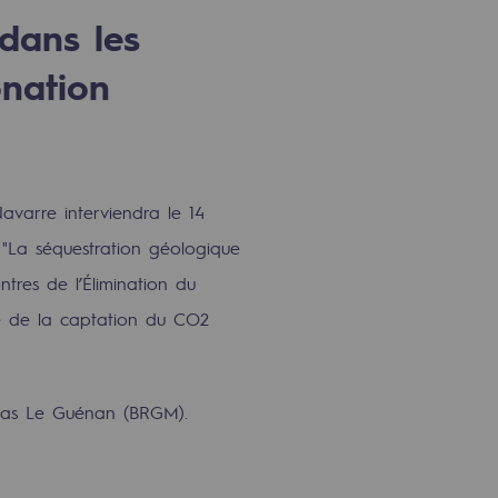
dans les
onation
varre interviendra le 14
"La séquestration géologique
tres de l’Élimination du
ce de la captation du CO2
omas Le Guénan (BRGM).