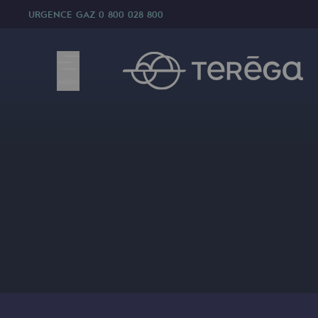
URGENCE GAZ
0 800 028 800
MENU
Nous sommes
Nous sommes
80 ans d'histoire
Teréga
Teréga
Accélérateur de la transition éner