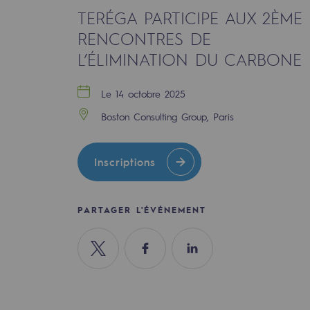
TERÉGA PARTICIPE AUX 2ÈME
Indicateurs
RENCONTRES DE
Publications institutionnelles
L’ÉLIMINATION DU CARBONE
Où nous trouver
Le 14 octobre 2025
Boston Consulting Group, Paris
Les énergies d'avenir
Les énergies d'avenir
Inscriptions
Notre vision
PARTAGER L'ÉVÉNEMENT
Gaz renouvelables et procédés du
Gaz renouvelables et pr
Partager sur Twitter
Partager sur Facebook
Partager sur Linkedin
Pyrogazéification et gazéificatio