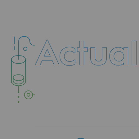
Méthanation
Captage de CO2
Actual
Nouveaux usages
Concertations CH4, H2 et CO2
Espace pédagogique
Espace pédagogique
2050 : un monde d’énergies reno
Objectif Hydrogène
CCUS Objectif Zéro CO2
Objectif Biométhane