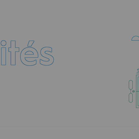
ités
uvelables et bas carbone