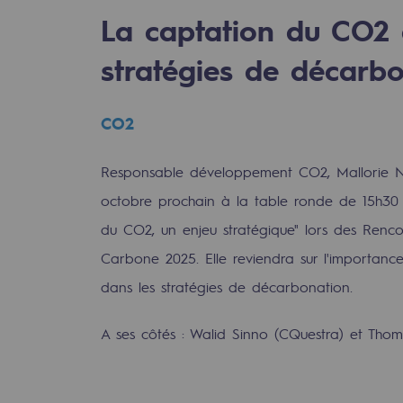
La captation du CO2 
stratégies de décarb
CO2
Responsable développement CO2, Mallorie Na
octobre prochain à la table ronde de 15h30 
du CO2, un enjeu stratégique" lors des Rencon
Carbone 2025. Elle reviendra sur l'importan
dans les stratégies de décarbonation.
rables
océdés durables
A ses côtés : Walid Sinno (CQuestra) et Th
n hydrothermale