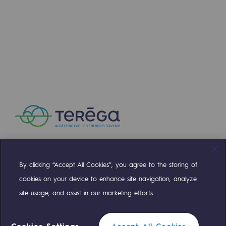
Communiqués de presse
Actualités
COMMERCIAL
Documentation
Evénements
L'édito Teréga
Les actions soutenues par Teréga
Compensation stockage - Modulation hivernale 
By clicking “Accept All Cookies”, you agree to the storing of
Compte Twitter
Compte Facebook
Compte Linkedin
Compte Youtube
289.94 KO
cookies on your device to enhance site navigation, analyze
Télécharger le document
site usage, and assist in our marketing efforts.
NOS ÉQUIPES SONT À VOTRE ÉCOUTE