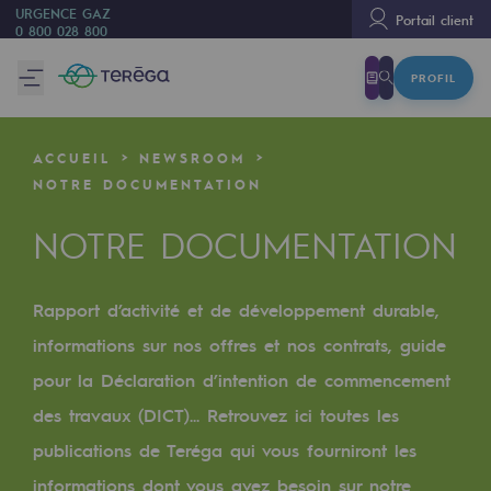
URGENCE GAZ
Portail client
0 800 028 800
PROFIL
Nous sommes
Nous sommes
ACCUEIL
NEWSROOM
80 ans d'histoire
NOTRE DOCUMENTATION
Teréga
NOTRE DOCUMENTATION
Teréga
Accélérateur de la transition énergétique
Rapport d’activité et de développement durable,
informations sur nos offres et nos contrats, guide
Un réseau local et européen
pour la Déclaration d’intention de commencement
Une organisation adaptative et ouverte
des travaux (DICT)... Retrouvez ici toutes les
Une organisation adaptative et o
publications de Teréga qui vous fourniront les
informations dont vous avez besoin sur notre