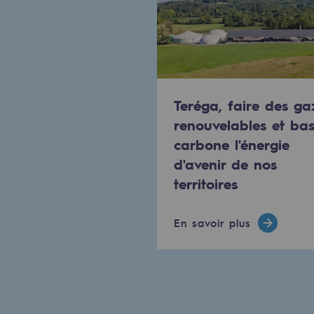
Engagements auprès des territoi
Social
Social
Teréga, faire des ga
renouvelables et ba
Notre investissement dans les 
carbone l'énergie
d'avenir de nos
Inclusion
territoires
Mixité et égalité Femme-Homme
En savoir plus
QVCT
Sécurité
Sécurité