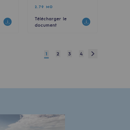
2.79 MO
Télécharger le
document
Next
1
2
3
4