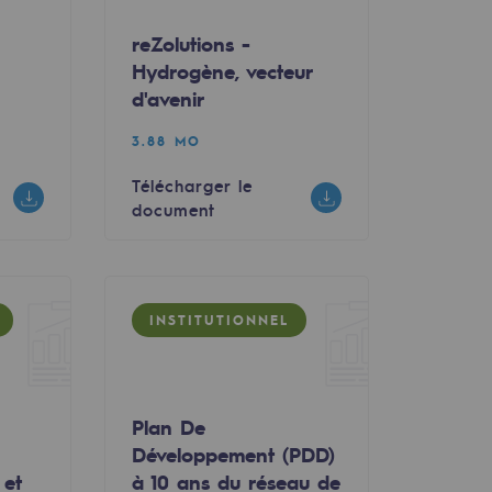
e
reZolutions -
Hydrogène, vecteur
d'avenir
3.88 MO
Télécharger le
document
INSTITUTIONNEL
Plan De
Développement (PDD)
 et
à 10 ans du réseau de