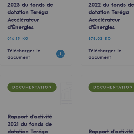
2023 du fonds de
2022 du fonds d
dotation Teréga
dotation Teréga
Accélérateur
Accélérateur
d'Énergies
d'Énergies
614.19 KO
878.02 KO
Télécharger le
Télécharger le
document
document
DOCUMENTATION
DOCUMENTATION
uvelables et bas carbone
Rapport d'activité
2021 du fonds de
dotation Teréga
Rapport d'activité