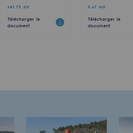
481.73 KO
5.47 MO
Télécharger le
Télécharger le
document
document
e
erritoriale
al de Teréga