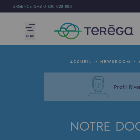
URGENCE GAZ
0 800 028 800
MENU
Nous sommes
ACCUEIL
NEWSROOM
Nous sommes
80 ans d'histoire
Profil Rive
Teréga
Teréga
NOTRE DO
Accélérateur de la transition éner