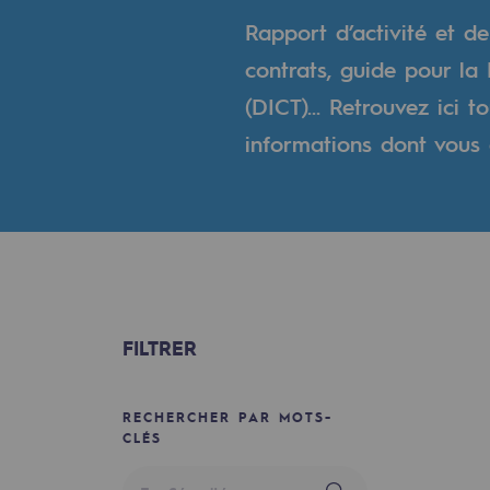
Un réseau local et européen
Rapport d’activité et d
Une organisation adaptative et ou
contrats, guide pour l
(DICT)... Retrouvez ici 
Une organisation adaptat
informations dont vous 
Digitalisation
Transversalité et Collaboratif
Notre culture et nos valeurs
Une organisation certifiée
FILTRER
Notre organisation
Notre organisation
RECHERCHER PAR MOTS-
CLÉS
Gouvernance