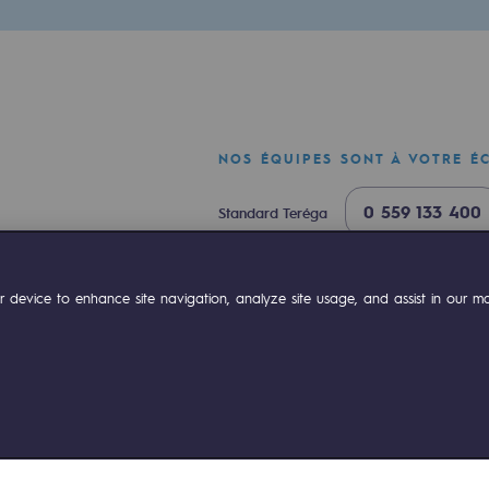
urité
NOS ÉQUIPES SONT À VOTRE É
0 559 133 400
Standard Teréga
e
0 800 028 800
Urgence gaz
ok
Linkedin
Compte Youtube
 device to enhance site navigation, analyze site usage, and assist in our mar
nce