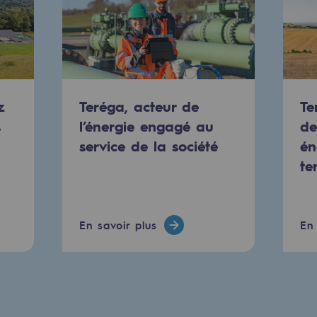
res
z
Teréga, acteur de
Te
s
l’énergie engagé au
de
compétences
service de la société
én
te
En savoir plus
En 