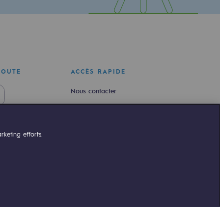
COUTE
ACCÈS RAPIDE
Nous contacter
Nous rejoindre
Newsroom
keting efforts.
Règlementation
Portail client