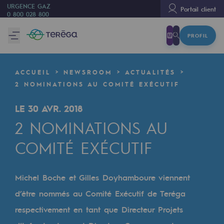
URGENCE GAZ
Portail client
0 800 028 800
PROFIL
Nous sommes
Nous sommes
ACCUEIL
NEWSROOM
ACTUALITÉS
80 ans d'histoire
2 NOMINATIONS AU COMITÉ EXÉCUTIF
Teréga
LE 30 AVR. 2018
Teréga
2 NOMINATIONS AU
Accélérateur de la transition énergétique
COMITÉ EXÉCUTIF
Un réseau local et européen
Michel Boche et Gilles Doyhamboure viennent
Une organisation adaptative et ouverte
d’être nommés au Comité Exécutif de Teréga
Une organisation adaptative et o
respectivement en tant que Directeur Projets