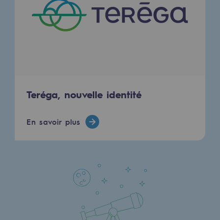
Territorial
Engagements auprès des territoires
Social
Social
Teréga, nouvelle identité
Notre investissement dans les compéte
Inclusion
En savoir plus
Mixité et égalité Femme-Homme
QVCT
Sécurité
Sécurité
PARI 2035, le programme de sécurité