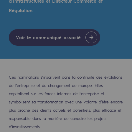
Digitalisation
d’Infrastructures et Directeur Commerce et
Régulation.
Transversalité et Collaboratif
Notre culture et nos valeurs
Une organisation certifiée
Voir le communiqué associé
Notre organisation
Notre organisation
Gouvernance
Ces nominations s’inscrivent dans la continuité des évolutions
Indicateurs
de l’entreprise et du changement de marque. Elles
capitalisent sur les forces internes de l’entreprise et
Publications institutionnelles
symbolisent sa transformation avec une volonté d’être encore
Où nous trouver
plus proche des clients actuels et potentiels, plus efficace et
responsable dans la manière de conduire les projets
Les énergies d'avenir
d’investissements.