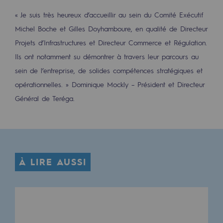
Les énergies d'avenir
« Je suis très heureux d’accueillir au sein du Comité Exécutif
Notre vision
Michel Boche et Gilles Doyhamboure, en qualité de Directeur
Projets d’Infrastructures et Directeur Commerce et Régulation.
Gaz renouvelables et procédés durables
Ils ont notamment su démontrer à travers leur parcours au
Gaz renouvelables et procédés d
sein de l’entreprise, de solides compétences stratégiques et
opérationnelles. » Dominique Mockly – Président et Directeur
Pyrogazéification et gazéification hydro
Général de Teréga.
Méthanation
Captage de CO2
Nouveaux usages
À LIRE AUSSI
Concertations CH4, H2 et CO2
Espace pédagogique
Espace pédagogique