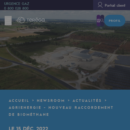
URGENCE GAZ
Portail client
0 800 028 800
PROFIL
Nous sommes
Nous sommes
80 ans d'histoire
Teréga
Teréga
Accélérateur de la transition énergétique
Un réseau local et européen
ACCUEIL
NEWSROOM
ACTUALITÉS
Une organisation adaptative et ouverte
AGRIENERGIE - NOUVEAU RACCORDEMENT
DE BIOMÉTHANE
Une organisation adaptative et o
LE 15 DÉC. 2022