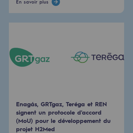
En savoir plus
Stratégie & Innovation
Notre stratégie d’innovation
Notre stratégie d’innovation
Objectif Recherche & Innovation : sécur
Objectif Recherche & Innovation : envi
Objectif Recherche & Innovation : bio
Objectif Recherche & Innovation : hydr
Objectif Recherche & Innovation : syst
Partenariats et innovation participative
Enagás, GRTgaz, Teréga et REN
signent un protocole d'accord
Newsroom
(MoU) pour le développement du
projet H2Med
Newsroom