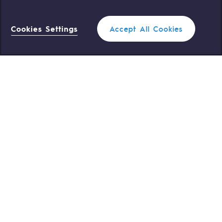
NOS ÉQUIPES SONT À VOTRE ÉCOUTE
Cookies Settings
Accept All Cookies
0 559 133 400
Standard Teréga
0 800 028 800
Urgence gaz
ACCÈS RAPIDE
Nous contacter
Règlementation
Nous rejoindre
Portail client
Newsroom
Données personnelles
Mentions légales
Gestion des cookies
Accessibilité : partiellement
conforme