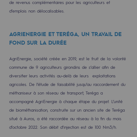
de revenus complémentaires pour les agriculteurs et
Territorial
d’emplois non délocalisables.
Engagements auprès des territoires
AGRIENERGIE ET TERÉGA, UN TRAVAIL DE
Social
FOND SUR LA DURÉE
Social
Notre investissement dans les compéte
AgriEnergie, société créée en 2019, est le fruit de la volonté
commune de 9 agriculteurs girondins de s’allier afin de
Inclusion
diversifier leurs activités au-delà de leurs exploitations
Mixité et égalité Femme-Homme
agricoles. De l’étude de faisabilité jusqu’au raccordement du
méthaniseur à son réseau de transport, Teréga a
QVCT
accompagné AgriEnergie à chaque étape du projet. L’unité
Sécurité
de biométhanisation, construite sur un ancien site de Teréga
situé à Auros, a été raccordée au réseau à la fin du mois
Sécurité
d’octobre 2022. Son débit d’injection est de 100 Nm3/h.
PARI 2035, le programme de sécurité