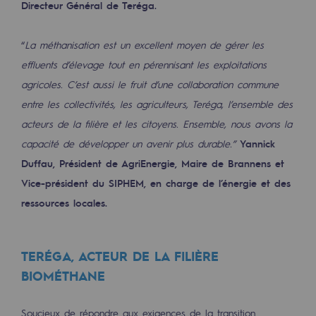
Directeur Général de Teréga.
2050 : un monde d’énergies renouvelabl
Objectif Hydrogène
“
La méthanisation est un excellent moyen de gérer les
effluents d’élevage tout en pérennisant les exploitations
CCUS Objectif Zéro CO2
agricoles. C’est aussi le fruit d’une collaboration commune
Objectif Biométhane
entre les collectivités, les agriculteurs, Teréga, l’ensemble des
acteurs de la filière et les citoyens. Ensemble, nous avons la
Le Labo
capacité de développer un avenir plus durable.”
Yannick
Acteur engagé
Duffau, Président de AgriEnergie, Maire de Brannens et
Vice-président du SIPHEM, en charge de l’énergie et des
Acteur engagé
ressources locales.
Ambition RSE
Responsabilité environnementale
TERÉGA, ACTEUR DE LA FILIÈRE
Responsabilité environnementale
BIOMÉTHANE
BE POSITIF, le programme de responsabi
Soucieux de répondre aux exigences de la transition