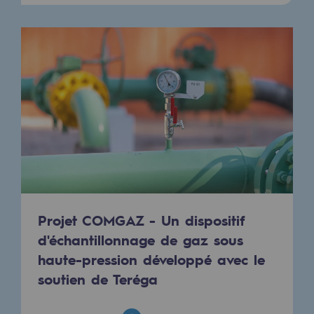
Hydrogène
Hydrogène
Hydrogène : Enjeux et opportunités
Production d'hydrogène
Transport d'hydrogène
Stockage d'hydrogène
Projet HySoW
Projet H2med
Projet COMGAZ - Un dispositif
d'échantillonnage de gaz sous
Appel à Manifestation d'Intérêt H2 et C
haute-pression développé avec le
Cartographie du réseau
soutien de Teréga
Stratégie & Innovation