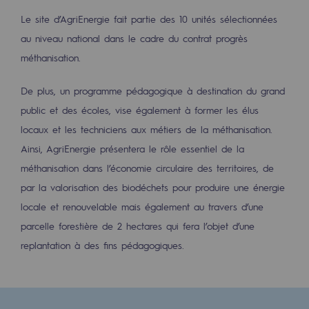
Le site d’AgriEnergie fait partie des 10 unités sélectionnées
Présentation du fonds de dotation
au niveau national dans le cadre du contrat progrès
Gouvernance du fonds de dotation et po
méthanisation.
Soumettre un projet
De plus, un programme pédagogique à destination du grand
public et des écoles, vise également à former les élus
Nos activités
locaux et les techniciens aux métiers de la méthanisation.
Nos activités
Ainsi, AgriEnergie présentera le rôle essentiel de la
méthanisation dans l’économie circulaire des territoires, de
Transport de gaz
par la valorisation des biodéchets pour produire une énergie
Transport de gaz
locale et renouvelable mais également au travers d’une
parcelle forestière de 2 hectares qui fera l’objet d’une
Savoir-faire
replantation à des fins pédagogiques.
Projet type
Exploitation du réseau de gaz