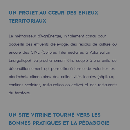
Sécurité et cybersécurité
UN PROJET AU CŒUR DES ENJEUX
Santé et sécurité au travail
TERRITORIAUX
Sécurité industrielle
Le méthaniseur d’AgriEnergie, initialement conçu pour
accueillir des effluents d’élevage, des résidus de culture ou
Gouvernance responsable
encore des CIVE (Cultures Intermédiaires à Valorisation
Gouvernance responsable
Énergétique), va prochainement être couplé à une unité de
déconditionnement qui permettra à terme de valoriser les
CADRE, le programme gouvernance
biodéchets alimentaires des collectivités locales (hôpitaux,
Organisation
cantines scolaires, restauration collective) et des restaurants
du territoire.
Éthique et conformité
Achats responsables
UN SITE VITRINE TOURNÉ VERS LES
Fonds de dotation
BONNES PRATIQUES ET LA PÉDAGOGIE
Fonds de dotation