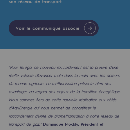
son réseau de transport.
Les énergies d'avenir
Notre vision
Gaz renouvelables et procédés durables
Voir le communiqué associé
Gaz renouvelables et procédés d
Pyrogazéification et gazéification hydro
Méthanation
"Pour Teréga, ce nouveau raccordement est la preuve d’une
Captage de CO2
réelle volonté d’avancer main dans la main avec les acteurs
du monde agricole. La méthanisation présente bien des
Nouveaux usages
avantages au regard des enjeux de la transition énergétique.
Concertations CH4, H2 et CO2
Nous sommes fiers de cette nouvelle réalisation aux côtés
d’AgriEnergie qui nous permet de concrétiser le
Espace pédagogique
raccordement d’unité de biométhanisation à notre réseau de
Espace pédagogique
transport de gaz."
Dominique Mockly, Président et