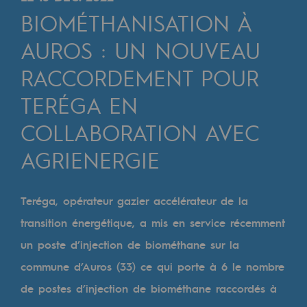
Digitalisation
BIOMÉTHANISATION À
Transversalité et Collaboratif
AUROS : UN NOUVEAU
Notre culture et nos valeurs
RACCORDEMENT POUR
Une organisation certifiée
TERÉGA EN
Notre organisation
COLLABORATION AVEC
Notre organisation
AGRIENERGIE
Gouvernance
Indicateurs
Teréga, opérateur gazier accélérateur de la
transition énergétique, a mis en service récemment
Publications institutionnelles
un poste d’injection de biométhane sur la
Où nous trouver
commune d’Auros (33) ce qui porte à 6 le nombre
Les énergies d'avenir
de postes d’injection de biométhane raccordés à