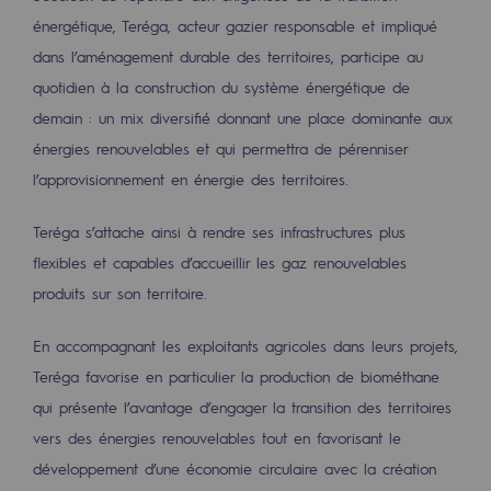
Décarbonation : une priorité
énergétique, Teréga, acteur gazier responsable et impliqué
dans l’aménagement durable des territoires, participe au
Limitation des émissions atmosphériques
quotidien à la construction du système énergétique de
Gestion de l'énergie
demain : un mix diversifié donnant une place dominante aux
énergies renouvelables et qui permettra de pérenniser
Préservation de la biodiversité
l’approvisionnement en énergie des territoires.
Gestion des impacts
Teréga s’attache ainsi à rendre ses infrastructures plus
Responsabilité sociale et territoriale
flexibles et capables d’accueillir les gaz renouvelables
Responsabilité sociale et territoria
produits sur son territoire.
Energiz Mouv
En accompagnant les exploitants agricoles dans leurs projets,
Energiz Mouv
Teréga favorise en particulier la production de biométhane
qui présente l’avantage d’engager la transition des territoires
Le programme social et territorial de 
vers des énergies renouvelables tout en favorisant le
développement d’une économie circulaire avec la création
Territorial