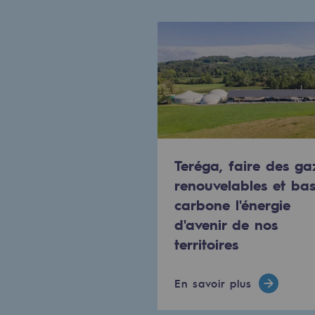
Gestion de l'énergie
Préservation de la biodiversité
Gestion des impacts
Responsabilité sociale et territorial
Responsabilité sociale et t
Teréga, faire des ga
Energiz Mouv
renouvelables et ba
carbone l'énergie
Energiz Mouv
d'avenir de nos
territoires
Le programme social et territori
Territorial
En savoir plus
Territorial