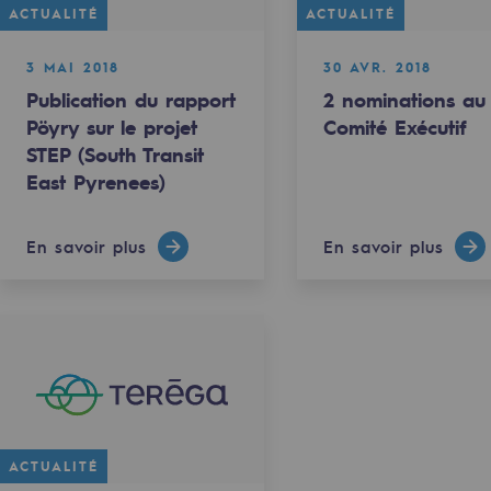
ACTUALITÉ
ACTUALITÉ
3 MAI 2018
30 AVR. 2018
Publication du rapport
2 nominations au
Pöyry sur le projet
Comité Exécutif
STEP (South Transit
East Pyrenees)
En savoir plus
En savoir plus
uvelables et bas carbone
ACTUALITÉ