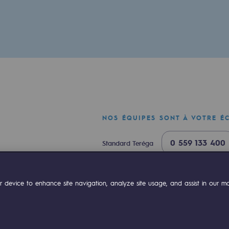
res
compétences
NOS ÉQUIPES SONT À VOTRE É
0 559 133 400
Standard Teréga
0 800 028 800
Urgence gaz
ok
Linkedin
Compte Youtube
 device to enhance site navigation, analyze site usage, and assist in our mar