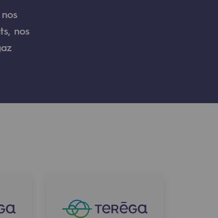
 nos
ts, nos
gaz