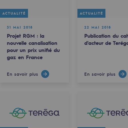
ACTUALITÉ
ACTUALITÉ
31 MAI 2018
22 MAI 2018
Projet RGM : la
Publication du cah
nouvelle canalisation
d'acteur de Terég
pour un prix unifié du
gaz en France
En savoir plus
En savoir plus
rables
océdés durables
n hydrothermale