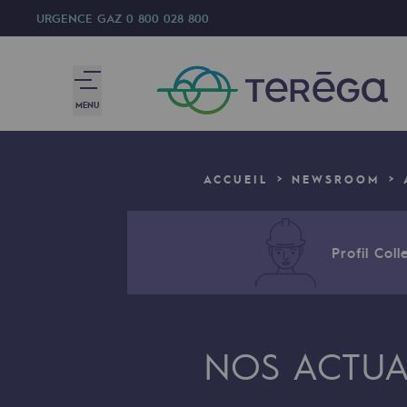
URGENCE GAZ
0 800 028 800
MENU
Nous sommes
ACCUEIL
NEWSROOM
Nous sommes
80 ans d'histoire
Profil Colle
Teréga
Teréga
NOS ACTUA
Accélérateur de la transition éner