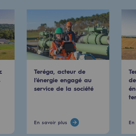
e
erritoriale
z
Teréga, acteur de
Te
s
l’énergie engagé au
de
service de la société
én
te
al de Teréga
En savoir plus
En 