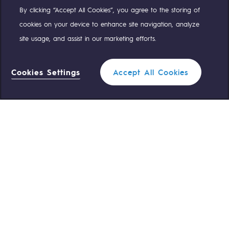
By clicking “Accept All Cookies”, you agree to the storing of
Compte Twitter
Compte Facebook
Compte Linkedin
Compte Youtube
cookies on your device to enhance site navigation, analyze
site usage, and assist in our marketing efforts.
NOS ÉQUIPES SONT À VOTRE ÉCOUTE
Cookies Settings
Accept All Cookies
0 559 133 400
Standard Teréga
Filtrer
1
0 800 028 800
Urgence gaz
FERMER
ACCÈS RAPIDE
Nous contacter
Règlementation
Nous rejoindre
Portail client
Newsroom