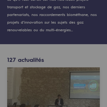
Digitalisation
transport et stockage de gaz, nos derniers
Transversalité et Collaboratif
partenariats, nos raccordements biométhane, nos
Notre culture et nos valeurs
projets d’innovation sur les sujets des gaz
Une organisation certifiée
renouvelables ou du multi-énergies...
Notre organisation
Notre organisation
127
actualités
Gouvernance
Indicateurs
Publications institutionnelles
Où nous trouver
Les énergies d'avenir