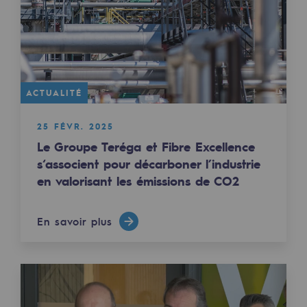
Décarbonation : une priorité
Limitation des émissions atmosphériques
Gestion de l'énergie
ACTUALITÉ
Préservation de la biodiversité
Gestion des impacts
25 FÉVR. 2025
Le Groupe Teréga et Fibre Excellence
Responsabilité sociale et territoriale
s‘associent pour décarboner l’industrie
en valorisant les émissions de CO2
Responsabilité sociale et territoria
Energiz Mouv
En savoir plus
Energiz Mouv
Le programme social et territorial de 
Territorial