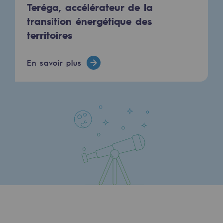
Teréga, accélérateur de la
Communiqués de presse
transition énergétique des
territoires
Actualités
Documentation
En savoir plus
Evénements
L'édito Teréga
Les actions soutenues par Teréga