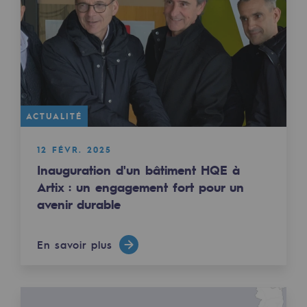
Territorial
Engagements auprès des territoires
Social
Social
ACTUALITÉ
Notre investissement dans les compéte
12 FÉVR. 2025
Inclusion
Inauguration d'un bâtiment HQE à
Mixité et égalité Femme-Homme
Artix : un engagement fort pour un
avenir durable
QVCT
En savoir plus
Sécurité
Sécurité
PARI 2035, le programme de sécurité