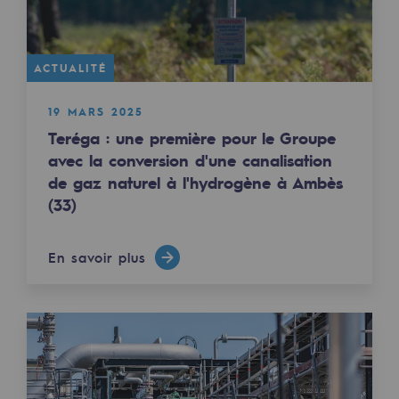
2050 : un monde d’énergies renouvelabl
Objectif Hydrogène
ACTUALITÉ
CCUS Objectif Zéro CO2
19 MARS 2025
Objectif Biométhane
Teréga : une première pour le Groupe
avec la conversion d'une canalisation
Le Labo
de gaz naturel à l'hydrogène à Ambès
(33)
Acteur engagé
Acteur engagé
En savoir plus
Ambition RSE
Responsabilité environnementale
Responsabilité environnementale
BE POSITIF, le programme de responsabi