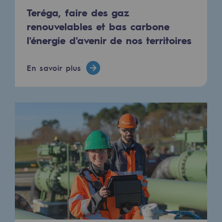
Teréga, faire des gaz
Hydrogène
renouvelables et bas carbone
Hydrogène
l'énergie d'avenir de nos territoires
Hydrogène : Enjeux et opportunités
En savoir plus
Production d'hydrogène
Transport d'hydrogène
Stockage d'hydrogène
Projet HySoW
Projet H2med
Appel à Manifestation d'Intérêt H2 et C
Cartographie du réseau
Stratégie & Innovation