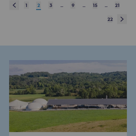
Prev
Raccordement au réseau de gaz
1
2
3
...
9
...
15
...
21
Next
Stockage de gaz
22
Stockage de gaz
Savoir-faire
Projet type
Infrastructures historiques
Biométhane
Biométhane
Biométhane : Enjeux et opportunités
Qu'est-ce que la méthanisation ?
Teréga, partenaire de référence sur le 