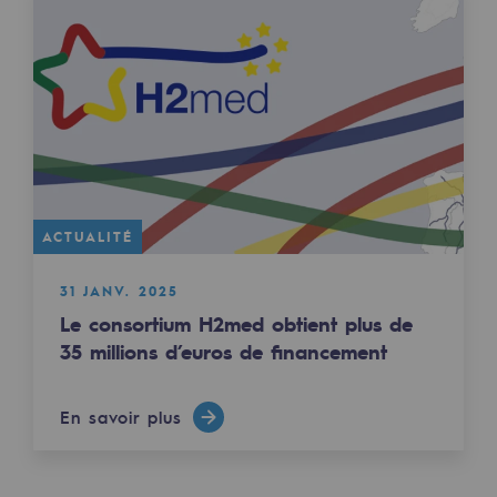
Présentation du fonds de dotation
Gouvernance du fonds de dotation et po
Soumettre un projet
Nos activités
Nos activités
ACTUALITÉ
Transport de gaz
31 JANV. 2025
Le consortium H2med obtient plus de
Transport de gaz
35 millions d’euros de financement
Savoir-faire
En savoir plus
Projet type
Exploitation du réseau de gaz