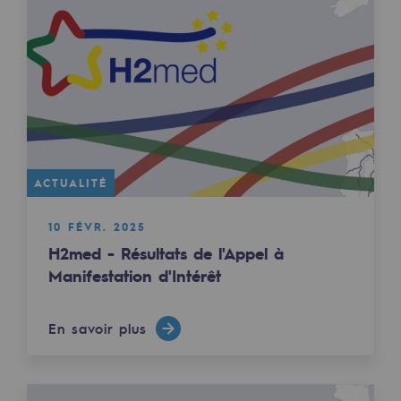
Sécurité et cybersécurité
Santé et sécurité au travail
Sécurité industrielle
Gouvernance responsable
Gouvernance responsable
ACTUALITÉ
CADRE, le programme gouvernance
10 FÉVR. 2025
H2med - Résultats de l'Appel à
Organisation
Manifestation d'Intérêt
Éthique et conformité
Achats responsables
En savoir plus
Fonds de dotation
Fonds de dotation