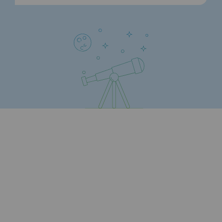
Communiqués de presse
Actualités
Documentation
Evénements
L'édito Teréga
Les actions soutenues par Teréga