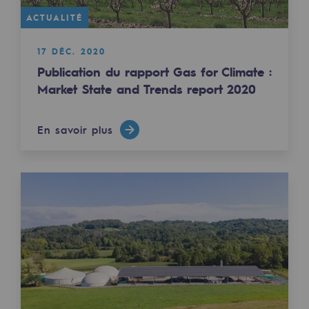
ACTUALITÉ
Sécurité et cybersécurité
Santé et sécurité au travail
17 DÉC. 2020
Publication du rapport Gas for Climate :
Sécurité industrielle
Market State and Trends report 2020
Gouvernance responsable
En savoir plus
Gouvernance responsable
CADRE, le programme gouvernance
Organisation
Éthique et conformité
Achats responsables
Fonds de dotation
Fonds de dotation