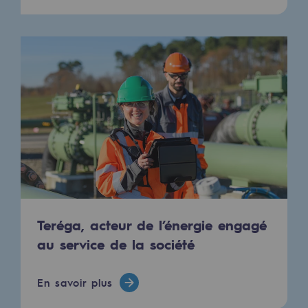
Hydrogène
Hydrogène
Hydrogène : Enjeux et opportunités
Production d'hydrogène
Transport d'hydrogène
Stockage d'hydrogène
Projet HySoW
Projet H2med
Teréga, acteur de l’énergie engagé
Appel à Manifestation d'Intérêt H2 et C
au service de la société
Cartographie du réseau
En savoir plus
Stratégie & Innovation