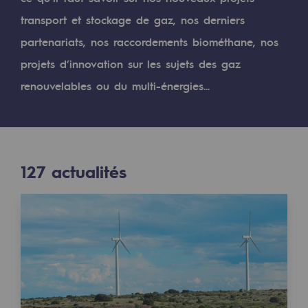
Digitalisation
transport et stockage de gaz, nos derniers
Transversalité et Collaboratif
partenariats, nos raccordements biométhane, nos
Notre culture et nos valeurs
projets d’innovation sur les sujets des gaz
Une organisation certifiée
renouvelables ou du multi-énergies...
Notre organisation
Notre organisation
127
actualités
Gouvernance
Indicateurs
Publications institutionnelles
Où nous trouver
Les énergies d'avenir