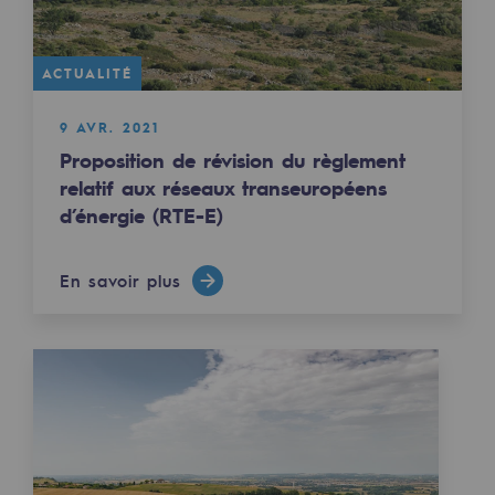
Les énergies d'avenir
Notre vision
ACTUALITÉ
Gaz renouvelables et procédés durables
9 AVR. 2021
Gaz renouvelables et procédés d
Proposition de révision du règlement
relatif aux réseaux transeuropéens
Pyrogazéification et gazéification hydro
d’énergie (RTE-E)
Méthanation
En savoir plus
Captage de CO2
Nouveaux usages
Concertations CH4, H2 et CO2
Espace pédagogique
Espace pédagogique