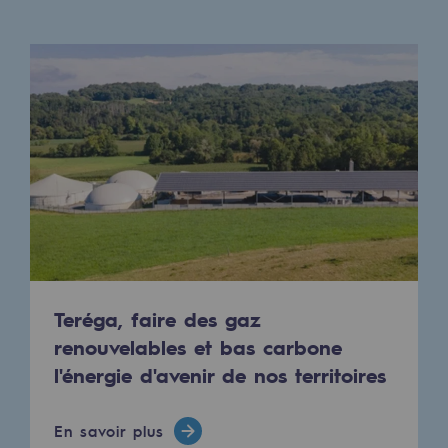
Raccordement au réseau de gaz
Stockage de gaz
Stockage de gaz
Savoir-faire
Projet type
Infrastructures historiques
Biométhane
Biométhane
Teréga, faire des gaz
Biométhane : Enjeux et opportunités
renouvelables et bas carbone
l'énergie d'avenir de nos territoires
Qu'est-ce que la méthanisation ?
Teréga, partenaire de référence sur le 
En savoir plus