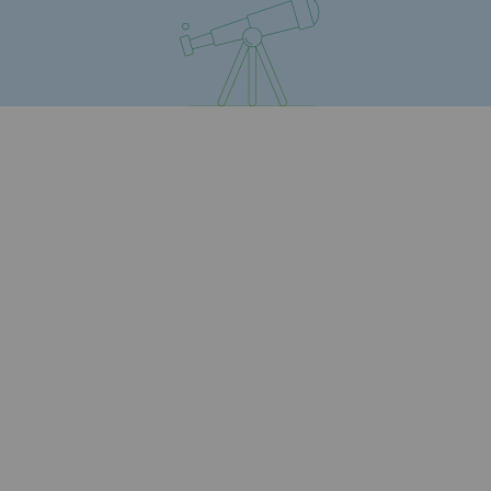
Présentation du fonds de dotation
Gouvernance du fonds de dotation et po
Soumettre un projet
Nos activités
Nos activités
Transport de gaz
Transport de gaz
Savoir-faire
Projet type
Exploitation du réseau de gaz