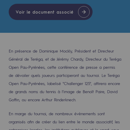
Les énergies d'avenir
Voir le document associé
Notre vision
Gaz renouvelables et procédés durables
Gaz renouvelables et procédés d
Pyrogazéification et gazéification hydro
En présence de Dominique Mockly, Président et Directeur
Général de Teréga, et de Jérémy Chardy, Directeur du Teréga
Méthanation
Open Pau-Pyrénées, cette conférence de presse a permis
Captage de CO2
de dévoiler quels joueurs participeront au tournoi. Le Teréga
Open Pau-Pyrénées, labelisé "Challenger 125", attirera encore
Nouveaux usages
de grands noms du tennis à l’image de Benoît Paire, David
Concertations CH4, H2 et CO2
Goffin, ou encore Arthur Rinderknech.
Espace pédagogique
En marge du tournoi, de nombreux évènements sont
Espace pédagogique
organisés afin de créer du lien entre le monde associatif, les
entreprises locales, les institutions publiques et le sport, sous