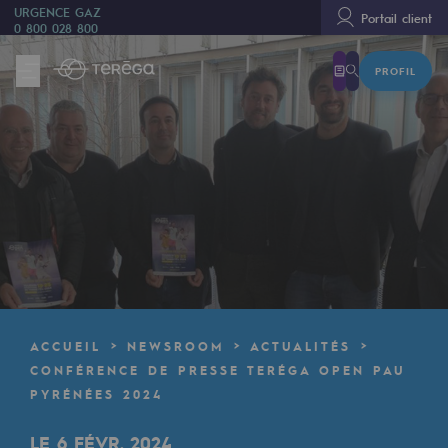
URGENCE GAZ
Portail client
0 800 028 800
PROFIL
Nous sommes
Nous sommes
80 ans d'histoire
Teréga
Teréga
Accélérateur de la transition énergétique
Un réseau local et européen
ACCUEIL
NEWSROOM
ACTUALITÉS
Une organisation adaptative et ouverte
CONFÉRENCE DE PRESSE TERÉGA OPEN PAU
PYRÉNÉES 2024
Une organisation adaptative et o
LE 6 FÉVR. 2024