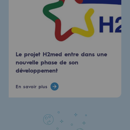
Sécurité et cybersécurité
Santé et sécurité au travail
Sécurité industrielle
Gouvernance responsable
Le projet H2med entre dans une
Gouvernance responsable
nouvelle phase de son
développement
CADRE, le programme gouvernance
Organisation
En savoir plus
Éthique et conformité
Achats responsables
Fonds de dotation
Fonds de dotation