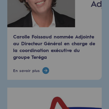
Territorial
Engagements auprès des territoires
Social
Social
Carolle Foissaud nommée Adjointe
au Directeur Général en charge de
Notre investissement dans les compéte
la coordination exécutive du
groupe Teréga
Inclusion
Mixité et égalité Femme-Homme
En savoir plus
QVCT
Sécurité
Sécurité
PARI 2035, le programme de sécurité