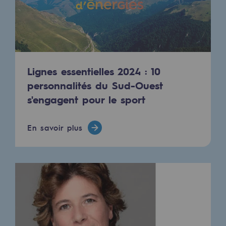
Décarbonation : une priorité
Limitation des émissions atmosphériques
Gestion de l'énergie
Lignes essentielles 2024 : 10
Préservation de la biodiversité
personnalités du Sud-Ouest
Gestion des impacts
s'engagent pour le sport
Responsabilité sociale et territoriale
En savoir plus
Responsabilité sociale et territoria
Energiz Mouv
Energiz Mouv
Le programme social et territorial de 
Territorial