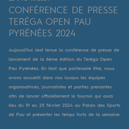
Digitalisation
CONFÉRENCE DE PRESSE
Transversalité et Collaboratif
TERÉGA OPEN PAU
Notre culture et nos valeurs
PYRÉNÉES 2024
Une organisation certifiée
Notre organisation
Aujourd'hui s'est tenue la conférence de presse de
Notre organisation
lancement de la 6ème édition du Teréga Open
Pau Pyrénées. En tant que partenaire titre, nous
Gouvernance
avons accueilli dans nos locaux les équipes
Indicateurs
organisatrices, journalistes et parties prenantes
Publications institutionnelles
afin de lancer officiellement le tournoi qui aura
lieu du 19 au 25 février 2024 au Palais des Sports
Où nous trouver
de Pau et présenter les temps forts de la semaine.
Les énergies d'avenir