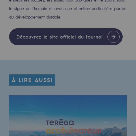
2050 : un monde d’énergies renouvelabl
le signe de l'humain et avec une attention particulière portée
Objectif Hydrogène
au développement durable.
CCUS Objectif Zéro CO2
Découvrez le site officiel du tournoi
Objectif Biométhane
Le Labo
Acteur engagé
À LIRE AUSSI
Acteur engagé
Ambition RSE
Responsabilité environnementale
Responsabilité environnementale
BE POSITIF, le programme de responsabi