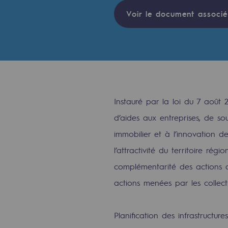
Voir le document associé
Indicateurs
Publications institutionnelles
Où nous trouver
Les énergies d'avenir
Instauré par la loi du 7 août 2
Les énergies d'avenir
d’aides aux entreprises, de sout
immobilier et à l’innovation de
Notre vision
l’attractivité du territoire régi
Gaz renouvelables et procédés du
complémentarité des actions d
actions menées par les collecti
Gaz renouvelables et pr
Pyrogazéification et gazéificatio
Planification des infrastructur