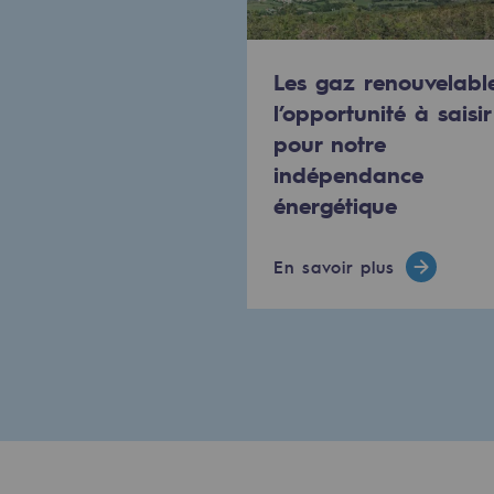
Le Labo
Les gaz renouvelable
Acteur engagé
l’opportunité à saisir
pour notre
Acteur engagé
indépendance
énergétique
Ambition RSE
Responsabilité environnementale
En savoir plus
Responsabilité environne
BE POSITIF, le programme de res
Décarbonation : une priorité
Limitation des émissions atmosph