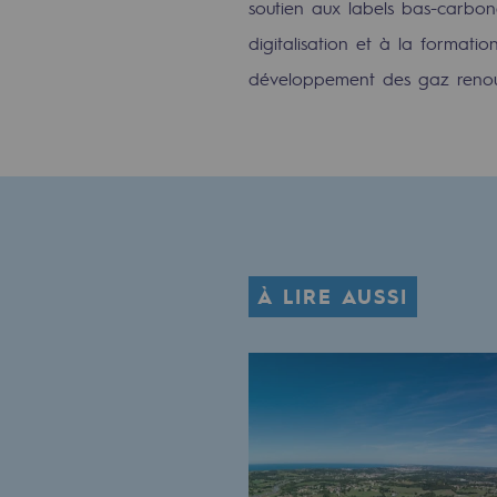
soutien aux labels bas-carbone
Méthanation
digitalisation et à la formatio
Captage de CO2
développement des gaz renouv
Nouveaux usages
Concertations CH4, H2 et CO2
Espace pédagogique
Espace pédagogique
À LIRE AUSSI
2050 : un monde d’énergies reno
Objectif Hydrogène
CCUS Objectif Zéro CO2
Objectif Biométhane