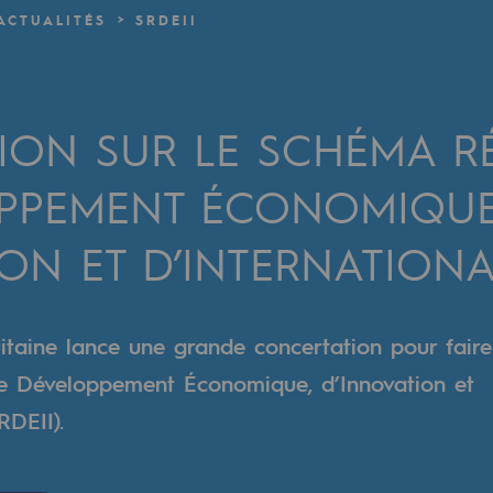
ACTUALITÉS
SRDEII
verte
ive et ouverte
ION SUR LE SCHÉMA R
PPEMENT ÉCONOMIQUE
ON ET D’INTERNATIONA
taine lance une grande concertation pour faire
e Développement Économique, d’Innovation et
RDEII).