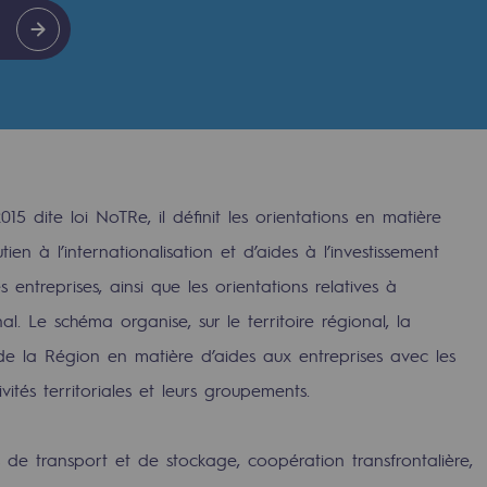
015 dite loi NoTRe, il définit les orientations en matière
ien à l’internationalisation et d’aides à l’investissement
s entreprises, ainsi que les orientations relatives à
onal. Le schéma organise, sur le territoire régional, la
rables
e la Région en matière d’aides aux entreprises avec les
vités territoriales et leurs groupements.
océdés durables
n hydrothermale
es de transport et de stockage, coopération transfrontalière,