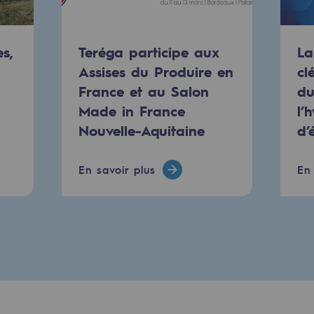
s,
Teréga participe aux
La
Assises du Produire en
cl
France et au Salon
du
Made in France
l’
Nouvelle-Aquitaine
d’
En savoir plus
En 
mentale
ponsabilité environnementale
ériques