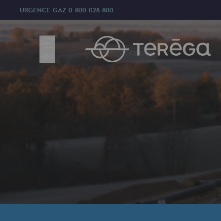
URGENCE GAZ
0 800 028 800
MENU
Nous sommes
Nous sommes
80 ans d'histoire
Teréga
Teréga
Accélérateur de la transition éner