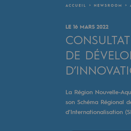
Un réseau local et européen
ACCUEIL
NEWSROOM
Une organisation adaptative et ou
LE 16 MARS 2022
Une organisation adaptat
CONSULTAT
Digitalisation
DE DÉVELO
Transversalité et Collaboratif
D’INNOVATI
Notre culture et nos valeurs
Une organisation certifiée
La Région Nouvelle-Aqui
Notre organisation
son Schéma Régional d
Notre organisation
d’Internationalisation (S
Gouvernance