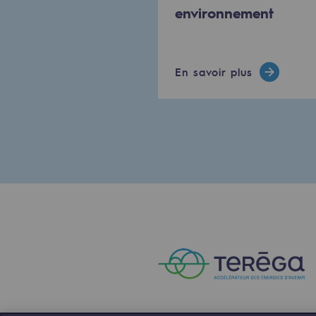
environnement
Le Labo
Acteur engagé
En savoir plus
Acteur engagé
Ambition RSE
Responsabilité environnementale
Responsabilité environne
BE POSITIF, le programme de res
Décarbonation : une priorité
Limitation des émissions atmosph