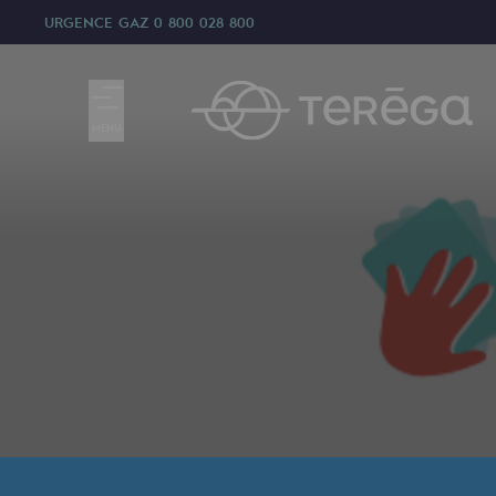
URGENCE GAZ
0 800 028 800
MENU
Nous sommes
Nous sommes
80 ans d'histoire
Teréga
Teréga
Accélérateur de la transition éner