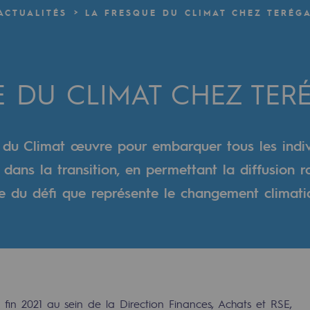
ACTUALITÉS
LA FRESQUE DU CLIMAT CHEZ TERÉG
verte
ive et ouverte
E DU CLIMAT CHEZ TER
e du Climat œuvre pour embarquer tous les indiv
 dans la transition, en permettant la diffusion 
 du défi que représente le changement climati
e fin 2021 au sein de la Direction Finances, Achats et RSE,