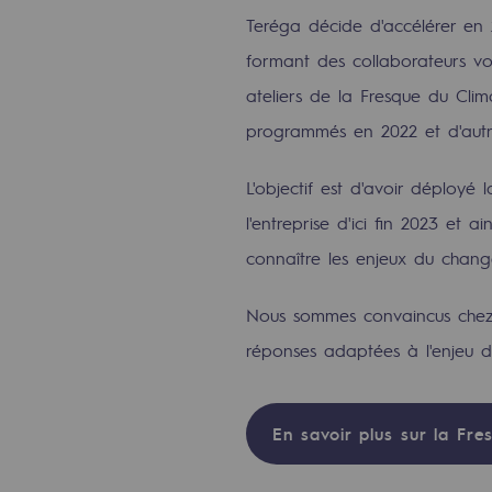
Teréga décide d'accélérer en
Indicateurs
formant des collaborateurs vo
Publications institutionnelles
ateliers de la Fresque du Clim
programmés en 2022 et d'autr
Où nous trouver
L'objectif est d'avoir déployé
Les énergies d'avenir
l'entreprise d'ici fin 2023 et 
Les énergies d'avenir
connaître les enjeux du chang
Notre vision
Nous sommes convaincus chez T
réponses adaptées à l'enjeu 
Gaz renouvelables et procédés du
Gaz renouvelables et pr
En savoir plus sur la Fre
Pyrogazéification et gazéificatio