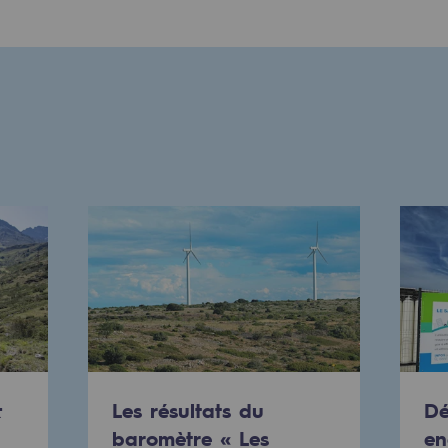
uvelables et bas carbone
&
Les résultats du
Dé
baromètre « Les
en