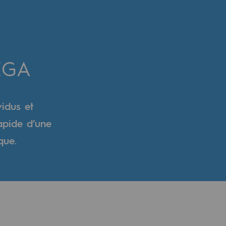
A
ÉGA
idus et
rapide d’une
que.