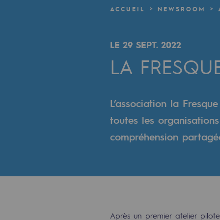
Un réseau local et européen
ACCUEIL
NEWSROOM
Une organisation adaptative et ou
LE 29 SEPT. 2022
Une organisation adaptat
LA FRESQU
Digitalisation
Transversalité et Collaboratif
L’association la Fresqu
toutes les organisations
Notre culture et nos valeurs
compréhension partagée
Une organisation certifiée
Notre organisation
Notre organisation
Gouvernance
Après un premier atelier pilot