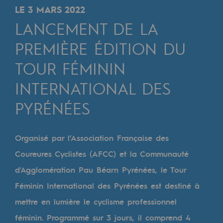
Digitalisation
LE 3 MARS 2022
Transversalité et Collaboratif
LANCEMENT DE LA
Notre culture et nos valeurs
PREMIÈRE ÉDITION DU
Une organisation certifiée
TOUR FÉMININ
INTERNATIONAL DES
Notre organisation
Notre organisation
PYRÉNÉES
Gouvernance
Organisé par l’Association Française des
Indicateurs
Coureures Cyclistes (AFCC) et la Communauté
Publications institutionnelles
d'Agglomération Pau Béarn Pyrénées, le Tour
Féminin International des Pyrénées est destiné à
Où nous trouver
mettre en lumière le cyclisme professionnel
Les énergies d'avenir
féminin. Programmé sur 3 jours, il comprend 4