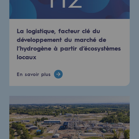
Raccordement au réseau de gaz
Stockage de gaz
Stockage de gaz
La logistique, facteur clé du
développement du marché de
Savoir-faire
l’hydrogène à partir d’écosystèmes
Projet type
locaux
Infrastructures historiques
En savoir plus
Biométhane
Biométhane
Biométhane : Enjeux et opportunités
Qu'est-ce que la méthanisation ?
Teréga, partenaire de référence sur le 