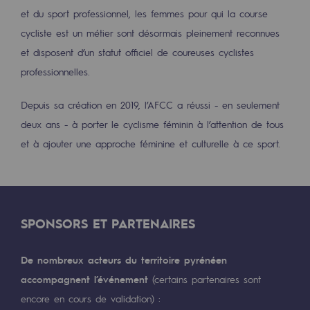
2050 : un monde d’énergies renouvelabl
et du sport professionnel, les femmes pour qui la course
cycliste est un métier sont désormais pleinement reconnues
Objectif Hydrogène
et disposent d’un statut officiel de coureuses cyclistes
CCUS Objectif Zéro CO2
professionnelles.
Objectif Biométhane
Depuis sa création en 2019, l’AFCC a réussi - en seulement
deux ans - à porter le cyclisme féminin à l’attention de tous
Le Labo
et à ajouter une approche féminine et culturelle à ce sport.
Acteur engagé
Acteur engagé
Ambition RSE
SPONSORS ET PARTENAIRES
Responsabilité environnementale
De nombreux acteurs du territoire pyrénéen
Responsabilité environnementale
accompagnent l’événement
(certains partenaires sont
BE POSITIF, le programme de responsabi
encore en cours de validation) :