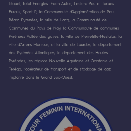
Mapei, Total Energies, Eden Autos, Leclerc Pau et Tarbes,
Décarbonation : une priorité
Euralis, Sport R, la Communauté d’Agglomération de Pau
Limitation des émissions atmosphériques
Béarn Pyrénées, la ville de Lacq, la Communauté de
Communes du Pays de Nay, la Communauté de communes
Gestion de l'énergie
Pyrénées Vallée des gaves, la ville de Pierrefitte-Nestalas, la
Préservation de la biodiversité
ville d’Arrens-Marsous, et la ville de Lourdes, le département
des Pyrénées Atlantiques, le département des Hautes
Gestion des impacts
Pyrénées, les régions Nouvelle Aquitaine et Occitanie et
Responsabilité sociale et territoriale
Teréga, l’opérateur de transport et de stockage de gaz
Responsabilité sociale et territoria
implanté dans le Grand Sud-Ouest.
Energiz Mouv
Energiz Mouv
Le programme social et territorial de 
Territorial