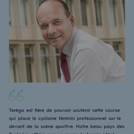
Sécurité et cybersécurité
Santé et sécurité au travail
Sécurité industrielle
Gouvernance responsable
Gouvernance responsable
CADRE, le programme gouvernance
Organisation
Éthique et conformité
Achats responsables
Teréga est fière de pouvoir soutenir cette course
qui place le cyclisme féminin professionnel sur le
Fonds de dotation
devant de la scène sportive. Notre beau pays des
Fonds de dotation