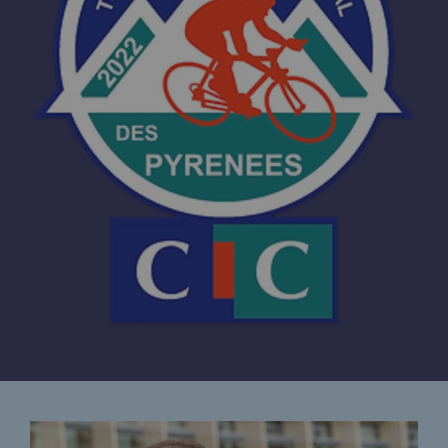
Territorial
Engagements auprès des territoires
Social
Social
Notre investissement dans les compéte
Inclusion
Mixité et égalité Femme-Homme
QVCT
Sécurité
Sécurité
PARI 2035, le programme de sécurité