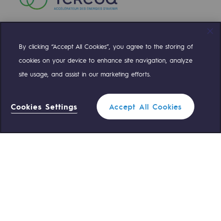
By clicking “Accept All Cookies”, you agree to the storing of
Compte Twitter
Compte Facebook
Compte Linkedin
Compte Youtube
cookies on your device to enhance site navigation, analyze
site usage, and assist in our marketing efforts.
NOS ÉQUIPES SONT À VOTRE ÉCOUTE
Cookies Settings
Accept All Cookies
0 559 133 400
Standard Teréga
0 800 028 800
Urgence gaz
ACCÈS RAPIDE
Nous contacter
Règlementation