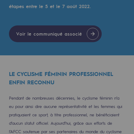
Les énergies d'avenir
étapes entre le 5 et le 7 août 2022.
Notre vision
Gaz renouvelables et procédés durables
Voir le communiqué associé
Gaz renouvelables et procédés d
Pyrogazéification et gazéification hydro
Méthanation
LE CYCLISME FÉMININ PROFESSIONNEL
Captage de CO2
ENFIN RECONNU
Nouveaux usages
Pendant de nombreuses décennies, le cyclisme féminin n’a
Concertations CH4, H2 et CO2
eu pour ainsi dire aucune représentativité et les femmes qui
Espace pédagogique
pratiquaient ce sport, à titre professionnel, ne bénéficiaient
d’aucun statut officiel. Aujourd’hui, grâce aux efforts de
Espace pédagogique
l’AFCC soutenue par ses partenaires du monde du cyclisme