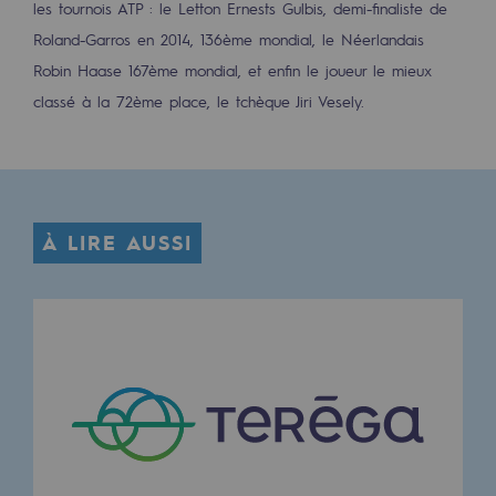
les tournois ATP : le Letton Ernests Gulbis, demi-finaliste de
Décarbonation : une priorité
Roland-Garros en 2014, 136ème mondial, le Néerlandais
Limitation des émissions atmosphériques
Robin Haase 167ème mondial, et enfin le joueur le mieux
classé à la 72ème place, le tchèque Jiri Vesely.
Gestion de l'énergie
Préservation de la biodiversité
Gestion des impacts
À LIRE AUSSI
Responsabilité sociale et territoriale
Responsabilité sociale et territoria
Energiz Mouv
Energiz Mouv
Le programme social et territorial de 
Territorial