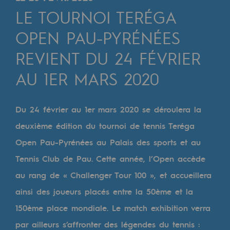
Digitalisation
LE TOURNOI TERÉGA
Transversalité et Collaboratif
OPEN PAU-PYRÉNÉES
Notre culture et nos valeurs
REVIENT DU 24 FÉVRIER
Une organisation certifiée
AU 1ER MARS 2020
Notre organisation
Notre organisation
Du 24 février au 1er mars 2020 se déroulera la
deuxième édition du tournoi de tennis Teréga
Gouvernance
Open Pau-Pyrénées au Palais des sports et au
Indicateurs
Tennis Club de Pau. Cette année, l’Open accède
Publications institutionnelles
au rang de « Challenger Tour 100 », et accueillera
ainsi des joueurs placés entre la 50ème et la
Où nous trouver
150ème place mondiale. Le match exhibition verra
Les énergies d'avenir
par ailleurs s’affronter des légendes du tennis :