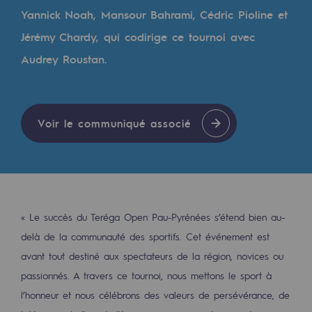
Les énergies d'avenir
Yannick Noah, Mansour Bahrami, Cédric Pioline et
Jérémy Chardy, qui codirige ce tournoi avec
Notre vision
Audrey Roustan.
Gaz renouvelables et procédés durables
Gaz renouvelables et procédés d
Pyrogazéification et gazéification hydro
Voir le communiqué associé
Méthanation
Captage de CO2
Nouveaux usages
« Le succès du Teréga Open Pau-Pyrénées s’étend bien au-
delà de la communauté des sportifs. Cet événement est
Concertations CH4, H2 et CO2
avant tout destiné aux spectateurs de la région, novices ou
Espace pédagogique
passionnés. A travers ce tournoi, nous mettons le sport à
Espace pédagogique
l’honneur et nous célébrons des valeurs de persévérance, de