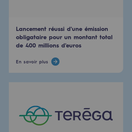
Territorial
Engagements auprès des territoires
Lancement réussi d'une émission
Social
obligataire pour un montant total
Social
de 400 millions d'euros
Notre investissement dans les compéte
En savoir plus
Inclusion
Mixité et égalité Femme-Homme
QVCT
Sécurité
Sécurité
PARI 2035, le programme de sécurité