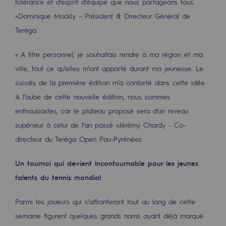
tolérance et d’esprit d’équipe que nous partageons tous.
2050 : un monde d’énergies renouvelabl
»
Dominique Mockly – Président & Directeur Général de
Objectif Hydrogène
Teréga
CCUS Objectif Zéro CO2
« A titre personnel, je souhaitais rendre à ma région et ma
Objectif Biométhane
ville, tout ce qu’elles m’ont apporté durant ma jeunesse. Le
succès de la première édition m’a conforté dans cette idée.
Le Labo
A l’aube de cette nouvelle édition, nous sommes
enthousiastes, car le plateau proposé sera d’un niveau
Acteur engagé
supérieur à celui de l’an passé »
Jérémy Chardy - Co-
Acteur engagé
directeur du Teréga Open Pau-Pyrénées
Ambition RSE
Un tournoi qui devient incontournable pour les jeunes
talents du tennis mondial
Responsabilité environnementale
Responsabilité environnementale
Parmi les joueurs qui s’affronteront tout au long de cette
semaine figurent quelques grands noms ayant déjà marqué
BE POSITIF, le programme de responsabi