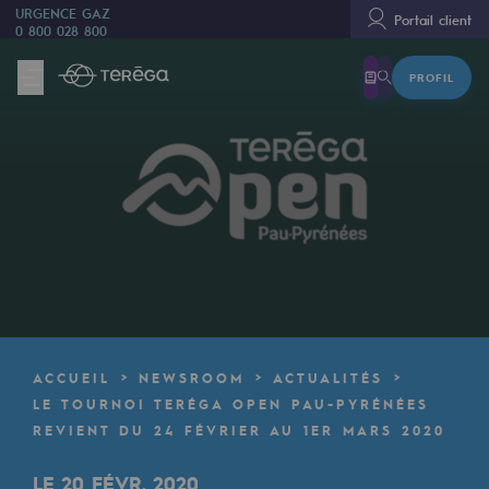
URGENCE GAZ
Portail client
0 800 028 800
PROFIL
Nous sommes
Nous sommes
80 ans d'histoire
Teréga
Teréga
Accélérateur de la transition énergétique
Un réseau local et européen
ACCUEIL
NEWSROOM
ACTUALITÉS
Une organisation adaptative et ouverte
LE TOURNOI TERÉGA OPEN PAU-PYRÉNÉES
REVIENT DU 24 FÉVRIER AU 1ER MARS 2020
Une organisation adaptative et o
LE 20 FÉVR. 2020