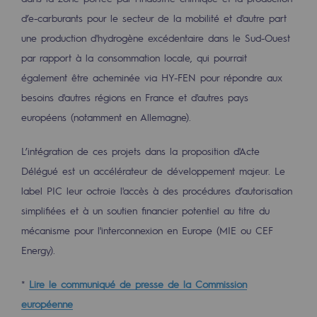
Territorial
d’e-carburants pour le secteur de la mobilité et d'autre part
une production d'hydrogène excédentaire dans le Sud-Ouest
Engagements auprès des territoires
par rapport à la consommation locale, qui pourrait
également être acheminée via HY-FEN pour répondre aux
Social
besoins d'autres régions en France et d'autres pays
Social
européens (notamment en Allemagne).
Notre investissement dans les compéte
L’intégration de ces projets dans la proposition d'Acte
Inclusion
Délégué est un accélérateur de développement majeur. Le
label PIC leur octroie l'accès à des procédures d’autorisation
Mixité et égalité Femme-Homme
simplifiées et à un soutien financier potentiel au titre du
QVCT
mécanisme pour l'interconnexion en Europe (MIE ou CEF
Energy).
Sécurité
Sécurité
*
Lire le communiqué de presse de la Commission
européenne
PARI 2035, le programme de sécurité