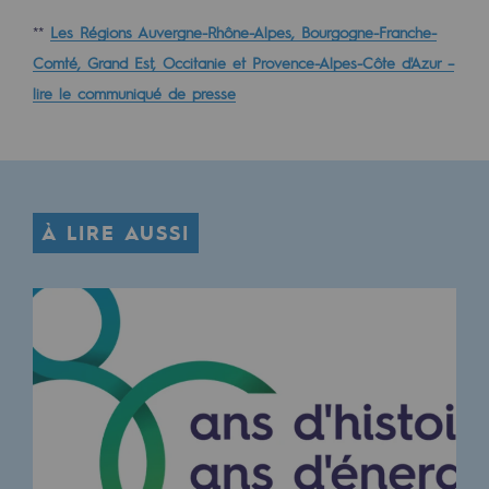
Sécurité et cybersécurité
**
Les Régions Auvergne-Rhône-Alpes, Bourgogne-Franche-
Comté, Grand Est, Occitanie et Provence-Alpes-Côte d'Azur –
Santé et sécurité au travail
lire le communiqué de presse
Sécurité industrielle
Gouvernance responsable
Gouvernance responsable
À LIRE AUSSI
CADRE, le programme gouvernance
Organisation
Éthique et conformité
Achats responsables
Fonds de dotation
Fonds de dotation