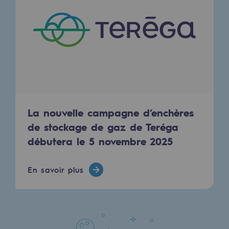
Hydrogène
Hydrogène
Hydrogène : Enjeux et opportunités
Production d'hydrogène
Transport d'hydrogène
La nouvelle campagne d’enchères
Stockage d'hydrogène
de stockage de gaz de Teréga
Projet HySoW
débutera le 5 novembre 2025
Projet H2med
En savoir plus
Appel à Manifestation d'Intérêt H2 et C
Cartographie du réseau
Stratégie & Innovation