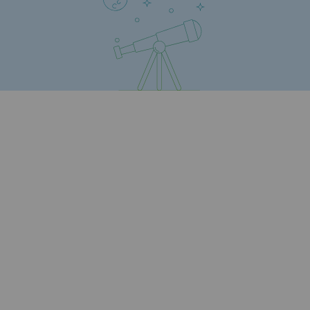
Stratégie & Innovation
Notre stratégie d’innovation
Notre stratégie d’innovation
Objectif Recherche & Innovation : sécur
Objectif Recherche & Innovation : envi
Objectif Recherche & Innovation : bio
Objectif Recherche & Innovation : hydr
Objectif Recherche & Innovation : syst
Partenariats et innovation participative
Newsroom
Newsroom