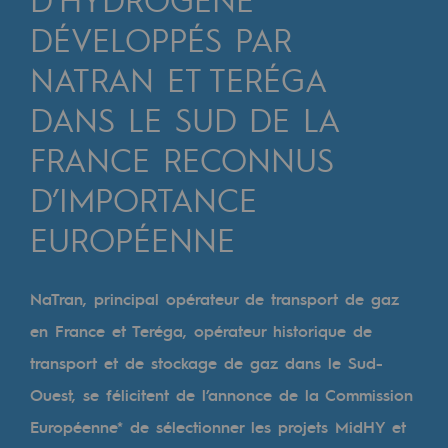
Digitalisation
DÉVELOPPÉS PAR
Transversalité et Collaboratif
NATRAN ET TERÉGA
Notre culture et nos valeurs
DANS LE SUD DE LA
Une organisation certifiée
FRANCE RECONNUS
Notre organisation
D’IMPORTANCE
Notre organisation
EUROPÉENNE
Gouvernance
Indicateurs
NaTran, principal opérateur de transport de gaz
Publications institutionnelles
en France et Teréga, opérateur historique de
transport et de stockage de gaz dans le Sud-
Où nous trouver
Ouest, se félicitent de l’annonce de la Commission
Les énergies d'avenir
Européenne* de sélectionner les projets MidHY et