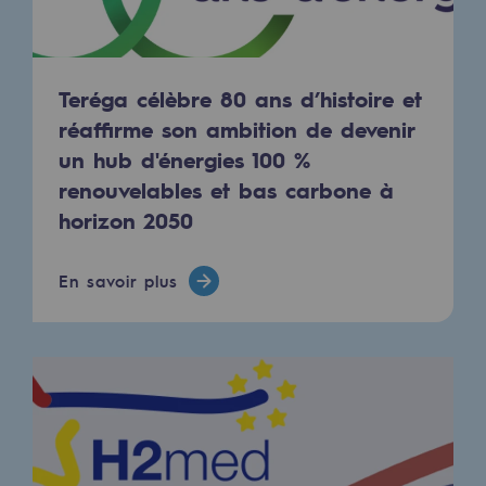
Présentation du fonds de dotation
Gouvernance du fonds de dotation et po
Teréga célèbre 80 ans d’histoire et
réaffirme son ambition de devenir
Soumettre un projet
un hub d'énergies 100 %
renouvelables et bas carbone à
Nos activités
horizon 2050
Nos activités
En savoir plus
Transport de gaz
Transport de gaz
Savoir-faire
Projet type
Exploitation du réseau de gaz