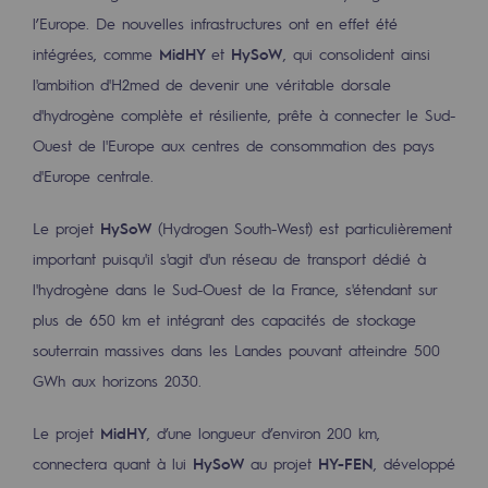
2050 : un monde d’énergies renouvelabl
l’Europe. De nouvelles infrastructures ont en effet été
intégrées, comme
MidHY
et
HySoW
, qui consolident ainsi
Objectif Hydrogène
l'ambition d'H2med de devenir une véritable dorsale
CCUS Objectif Zéro CO2
d'hydrogène complète et résiliente, prête à connecter le Sud-
Objectif Biométhane
Ouest de l'Europe aux centres de consommation des pays
d'Europe centrale.
Le Labo
Le projet
HySoW
(Hydrogen South-West) est particulièrement
Acteur engagé
important puisqu'il s'agit d'un réseau de transport dédié à
l'hydrogène dans le Sud-Ouest de la France, s'étendant sur
Acteur engagé
plus de 650 km et intégrant des capacités de stockage
Ambition RSE
souterrain massives dans les Landes pouvant atteindre 500
GWh aux horizons 2030.
Responsabilité environnementale
Responsabilité environnementale
Le projet
MidHY
, d’une longueur d’environ 200 km,
connectera quant à lui
HySoW
au projet
HY-FEN
, développé
BE POSITIF, le programme de responsabi