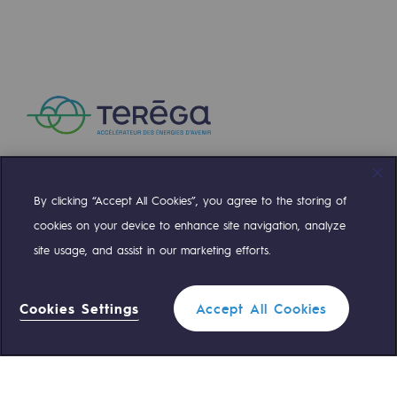
Communiqués de presse
Actualités
Documentation
Evénements
L'édito Teréga
By clicking “Accept All Cookies”, you agree to the storing of
Compte Twitter
Compte Facebook
Compte Linkedin
Compte Youtube
Les actions soutenues par Teréga
cookies on your device to enhance site navigation, analyze
site usage, and assist in our marketing efforts.
NOS ÉQUIPES SONT À VOTRE ÉCOUTE
Cookies Settings
Accept All Cookies
0 559 133 400
Standard Teréga
0 800 028 800
Urgence gaz