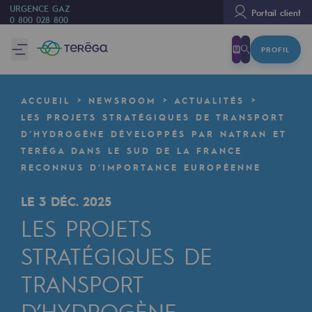
URGENCE GAZ
Portail client
0 800 028 800
PROFIL
Nous sommes
Nous sommes
ACCUEIL
NEWSROOM
ACTUALITÉS
80 ans d'histoire
LES PROJETS STRATÉGIQUES DE TRANSPORT
D’HYDROGÈNE DÉVELOPPÉS PAR NATRAN ET
Teréga
TERÉGA DANS LE SUD DE LA FRANCE
Teréga
RECONNUS D’IMPORTANCE EUROPÉENNE
Accélérateur de la transition énergétique
LE 3 DÉC. 2025
LES PROJETS
Un réseau local et européen
STRATÉGIQUES DE
Une organisation adaptative et ouverte
TRANSPORT
Une organisation adaptative et o
D’HYDROGÈNE