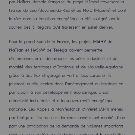
par NaTran, dorsale française du projet H2med traversant la
Décarbonation : une priorité
France du Sud (Bouches-du-Rhône) au Nord (Moselle) et dont
le rôle dans la transition énergétique a été souligné par le
Limitation des émissions atmosphériques
soutien des 5 Régions qu’il traverse** en juillet dernier.
Gestion de l'énergie
Pour le grand Sud de la France, les projets
MidHY
de
Préservation de la biodiversité
NaTran
et
HySoW
de
Teréga
doivent permettre
Gestion des impacts
d’interconnecter et décarboner les pôles industriels et de
mobilité des territoires d’Occitanie et de Nouvelle-Aquitaine
Responsabilité sociale et territoriale
grâce à des flux d’hydrogène vert et bas-carbone. Ils
Responsabilité sociale et territoria
joueront un rôle central dans l’aménagement du territoire en
participant à son développement économique, à son
Energiz Mouv
attractivité industrielle et à la souveraineté énergétique
Energiz Mouv
nationale. Les Appels à Manifestation d’Intérêt (AMI) menés
Le programme social et territorial de 
par Teréga et NaTran ces dernières années ont montré d'une
part une anticipation de la demande de volumes importants
Territorial
dans la zone portée par l’industrie chimique et la production