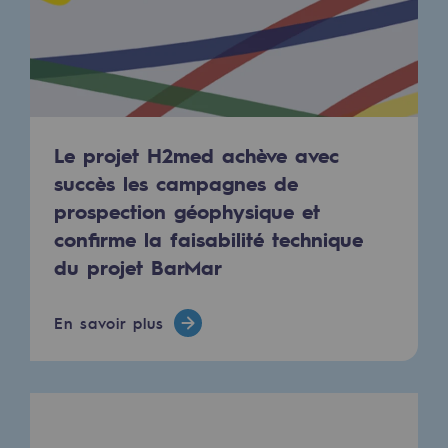
Raccordement au réseau de gaz
Stockage de gaz
Stockage de gaz
Savoir-faire
Le projet H2med achève avec
Projet type
succès les campagnes de
prospection géophysique et
Infrastructures historiques
confirme la faisabilité technique
du projet BarMar
Biométhane
Biométhane
En savoir plus
Biométhane : Enjeux et opportunités
Qu'est-ce que la méthanisation ?
Teréga, partenaire de référence sur le 