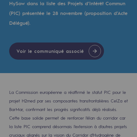
HySow dans la liste des Projets d’Intérêt Commun
Les énergies d'avenir
(PIC) présentée le 28 novembre (proposition d’Acte
Notre vision
Délégué).
Gaz renouvelables et procédés durables
Gaz renouvelables et procédés d
Voir le communiqué associé
Pyrogazéification et gazéification hydro
Méthanation
Captage de CO2
La Commission européenne a réaffirmé le statut PIC pour le
Nouveaux usages
projet H2med par ses composantes transfrontalières CelZa et
Concertations CH4, H2 et CO2
BarMar, confirmant les progrès significatifs déjà réalisés.
Espace pédagogique
Cette base solide permet de renforcer l'élan du corridor car
la liste PIC comprend désormais l'extension à d'autres projets
Espace pédagogique
cruciaux alignés sur la vision du Corridor d'Hydrogène de