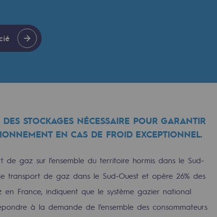
cié
 DES STOCKAGES NÉCESSAIRE POUR GARANTIR
SIONNEMENT EN CAS DE FROID EXCEPTIONNEL.
rables
t de gaz sur l’ensemble du territoire hormis dans le Sud-
t le transport de gaz dans le Sud-Ouest et opère 26% des
océdés durables
 en France, indiquent que le système gazier national
n hydrothermale
 répondre à la demande de l’ensemble des consommateurs