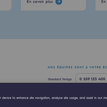
En savoir plus
En 
e
erritoriale
NOS ÉQUIPES SONT À VOTRE É
0 559 133 400
Standard Teréga
al de Teréga
0 800 028 800
Urgence gaz
ok
Linkedin
Compte Youtube
 device to enhance site navigation, analyze site usage, and assist in our mar