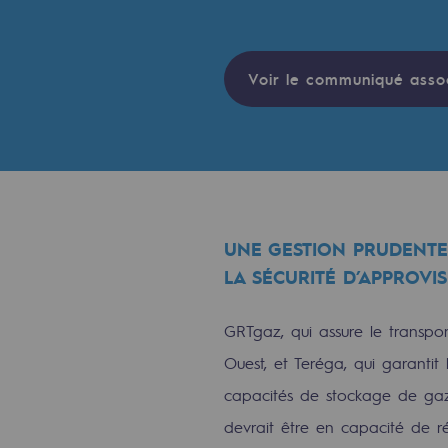
Indicateurs
Publications institutionnelles
Voir le communiqué asso
Où nous trouver
Les énergies d'avenir
Les énergies d'avenir
UNE GESTION PRUDENTE
LA SÉCURITÉ D’APPROVI
Notre vision
Gaz renouvelables et procédés du
GRTgaz, qui assure le transpor
Ouest, et Teréga, qui garanti
Gaz renouvelables et pr
capacités de stockage de gaz
Pyrogazéification et gazéificatio
devrait être en capacité de