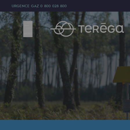
URGENCE GAZ
0 800 028 800
MENU
Nous sommes
Nous sommes
80 ans d'histoire
Teréga
Teréga
Accélérateur de la transition éner