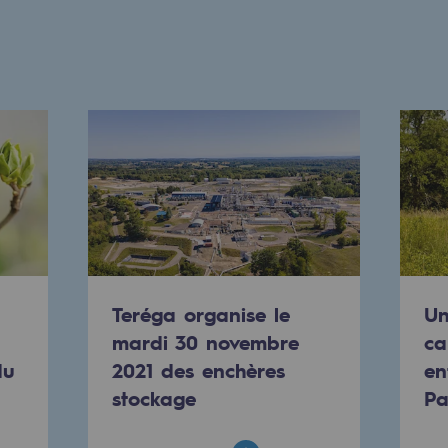
mentale
Teréga organise le
Un
ponsabilité environnementale
mardi 30 novembre
ca
du
2021 des enchères
en
stockage
Pa
ériques