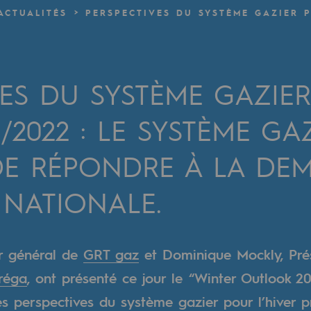
ACTUALITÉS
PERSPECTIVES DU SYSTÈME GAZIER P
verte
ive et ouverte
VES DU SYSTÈME GAZIE
1/2022 : LE SYSTÈME GA
DE RÉPONDRE À LA DE
 NATIONALE.
ur général de
GRT gaz
et Dominique Mockly, Prés
réga
, ont présenté ce jour le “Winter Outlook 2
es perspectives du système gazier pour l’hiver p