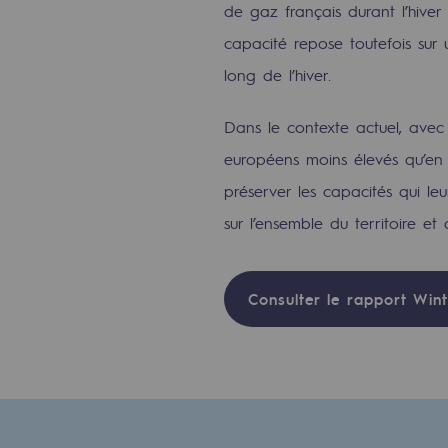
de gaz français durant l’hiver
Méthanation
capacité repose toutefois sur
Captage de CO2
long de l’hiver.
Nouveaux usages
Dans le contexte actuel, avec
Concertations CH4, H2 et CO2
européens moins élevés qu’en 
préserver les capacités qui leu
Espace pédagogique
sur l’ensemble du territoire et c
Espace pédagogique
2050 : un monde d’énergies reno
Consulter le rapport Win
Objectif Hydrogène
CCUS Objectif Zéro CO2
Objectif Biométhane