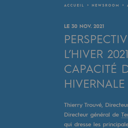
Un réseau local et européen
ACCUEIL
NEWSROOM
Une organisation adaptative et ou
LE 30 NOV. 2021
Une organisation adaptat
PERSPECTI
Digitalisation
L’HIVER 202
Transversalité et Collaboratif
CAPACITÉ 
Notre culture et nos valeurs
HIVERNALE
Une organisation certifiée
Notre organisation
Thierry Trouvé, Directe
Notre organisation
Directeur général de
Te
qui dresse les principal
Gouvernance