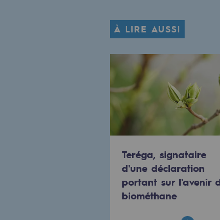
Le Labo
À LIRE AUSSI
Acteur engagé
Acteur engagé
Ambition RSE
Responsabilité environnementale
Responsabilité environne
Teréga, signataire
BE POSITIF, le programme de res
d'une déclaration
portant sur l'avenir 
Décarbonation : une priorité
biométhane
Limitation des émissions atmosph