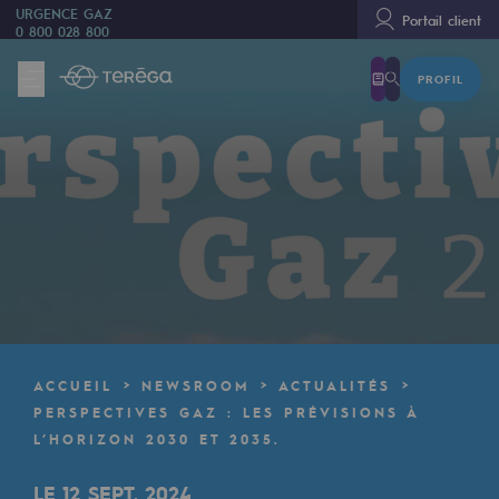
URGENCE GAZ
Portail client
0 800 028 800
PROFIL
Nous sommes
Nous sommes
80 ans d'histoire
Teréga
Teréga
Accélérateur de la transition énergétique
Un réseau local et européen
ACCUEIL
NEWSROOM
ACTUALITÉS
Une organisation adaptative et ouverte
PERSPECTIVES GAZ : LES PRÉVISIONS À
L’HORIZON 2030 ET 2035.
Une organisation adaptative et o
LE 12 SEPT. 2024