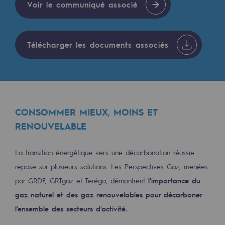
Voir le communiqué associé
Les énergies d'avenir
Notre vision
Télécharger les documents associés
Gaz renouvelables et procédés durables
Gaz renouvelables et procédés d
Pyrogazéification et gazéification hydro
Méthanation
CONSOMMER MIEUX, MOINS ET
RENOUVELABLE
Captage de CO2
Nouveaux usages
La transition énergétique vers une décarbonation réussie
repose sur plusieurs solutions. Les Perspectives Gaz, menées
Concertations CH4, H2 et CO2
par GRDF, GRTgaz et Teréga, démontrent
l'importance du
Espace pédagogique
gaz naturel et des gaz renouvelables pour décarboner
Espace pédagogique
l’ensemble des secteurs d'activité.