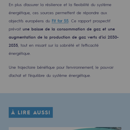
2050 : un monde d’énergies renouvelabl
En plus d'assurer la résilience et la flexibilité du système
énergétique, ces sources permettent de répondre aux
Objectif Hydrogène
objectifs européens du
Fit for 55
. Ce rapport prospectif
CCUS Objectif Zéro CO2
prévoit
une baisse de la consommation de gaz et une
augmentation de la production de gaz verts d’ici 2030-
Objectif Biométhane
2035
, tout en misant sur la sobriété et l'efficacité
Le Labo
énergétique.
Acteur engagé
Une trajectoire bénéfique pour l'environnement, le pouvoir
d'achat et l’équilibre du système énergétique.
Acteur engagé
Ambition RSE
Responsabilité environnementale
Responsabilité environnementale
À LIRE AUSSI
BE POSITIF, le programme de responsabi