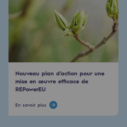
Territorial
Engagements auprès des territoires
Social
Social
Notre investissement dans les compéte
Inclusion
Nouveau plan d’action pour une
Mixité et égalité Femme-Homme
mise en œuvre efficace de
QVCT
REPowerEU
Sécurité
En savoir plus
Sécurité
PARI 2035, le programme de sécurité