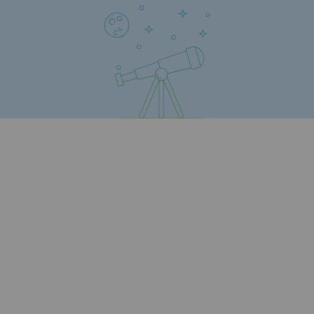
Sécurité et cybersécurité
Santé et sécurité au travail
Sécurité industrielle
Gouvernance responsable
Gouvernance responsable
CADRE, le programme gouvernance
Organisation
Éthique et conformité
Achats responsables
Fonds de dotation
Fonds de dotation