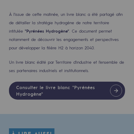
Les énergies d'avenir
À l'issue de cette matinée, un livre blanc a été partagé afin
Notre vision
de détailler la stratégie hydrogène de notre territoire
Gaz renouvelables et procédés durables
intitulée
"Pyrénées Hydrogène"
. Ce document permet
Gaz renouvelables et procédés d
notamment de découvrir les engagements et perspectives
pour développer la filière H2 à horizon 2040.
Pyrogazéification et gazéification hydro
Un livre blanc édité par Territoire d'industrie et l'ensemble de
Méthanation
ses partenaires industriels et institutionnels.
Captage de CO2
Consulter le livre blanc "Pyrénées
Nouveaux usages
Hydrogène"
Concertations CH4, H2 et CO2
Espace pédagogique
Espace pédagogique
À LIRE AUSSI