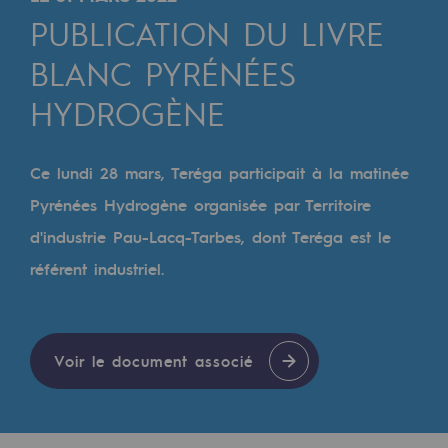
Digitalisation
PUBLICATION DU LIVRE
Transversalité et Collaboratif
BLANC PYRÉNÉES
Notre culture et nos valeurs
HYDROGÈNE
Une organisation certifiée
Notre organisation
Ce lundi 28 mars, Teréga participait à la matinée
Notre organisation
Pyrénées Hydrogène organisée par Territoire
d'industrie Pau-Lacq-Tarbes, dont Teréga est le
Gouvernance
référent industriel.
Indicateurs
Publications institutionnelles
Voir le document associé
Où nous trouver
Les énergies d'avenir