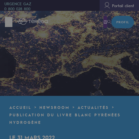
URGENCE GAZ
Portail client
0 800 028 800
PROFIL
Nous sommes
Nous sommes
80 ans d'histoire
Teréga
Teréga
Accélérateur de la transition énergétique
Un réseau local et européen
ACCUEIL
NEWSROOM
ACTUALITÉS
Une organisation adaptative et ouverte
PUBLICATION DU LIVRE BLANC PYRÉNÉES
HYDROGÈNE
Une organisation adaptative et o
LE 31 MARS 2022