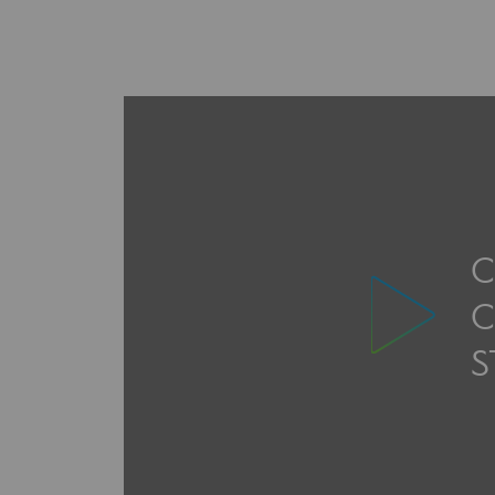
Méthanation
Captage de CO2
Nouveaux usages
Concertations CH4, H2 et CO2
Espace pédagogique
C
Espace pédagogique
C
2050 : un monde d’énergies reno
S
Objectif Hydrogène
CCUS Objectif Zéro CO2
Objectif Biométhane