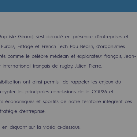
ptiste Giraud, s’est déroulé en présence d’entreprises et
t Euralis, Eiffage et French Tech Pau Béarn, d’organismes
lités comme le célèbre médecin et explorateur français, Jean-
 international français de rugby, Julien Pierre.
sibilisation ont ainsi permis de rappeler les enjeux du
rypter les principales conclusions de la COP26 et
rables
s économiques et sportifs de notre territoire intègrent ces
atégie d’entreprise.
océdés durables
en cliquant sur la vidéo ci-dessous.
n hydrothermale