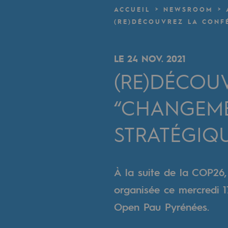
Un réseau local et européen
ACCUEIL
NEWSROOM
(RE)DÉCOUVREZ LA CONF
Une organisation adaptative et ou
Une organisation adaptat
LE 24 NOV. 2021
(RE)DÉCOU
Digitalisation
“CHANGEME
Transversalité et Collaboratif
Notre culture et nos valeurs
STRATÉGIQU
Une organisation certifiée
À la suite de la COP26
Notre organisation
organisée ce mercredi 1
Notre organisation
Open Pau Pyrénées.
Gouvernance