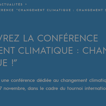
ACTUALITÉS
ÉRENCE “CHANGEMENT CLIMATIQUE : CHANGEMENT S
verte
ive et ouverte
VREZ LA CONFÉRENCE
NT CLIMATIQUE : CH
E !”
, une conférence dédiée au changement climati
7 novembre, dans le cadre du tournoi internati