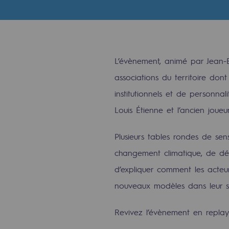
Indicateurs
Publications institutionnelles
L’évènement, animé par Jean-Ba
Où nous trouver
associations du territoire don
Les énergies d'avenir
institutionnels et de personna
Louis Étienne et l’ancien joueur
Les énergies d'avenir
Plusieurs tables rondes de sen
Notre vision
changement climatique, de déc
Gaz renouvelables et procédés du
d’expliquer comment les acteur
nouveaux modèles dans leur str
Gaz renouvelables et pr
Revivez l’évènement en replay 
Pyrogazéification et gazéificatio