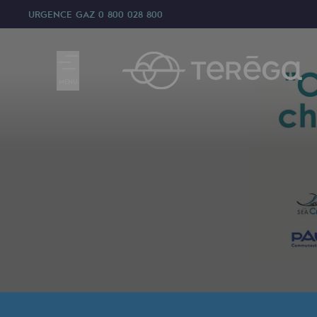
URGENCE GAZ
0 800 028 800
MENU
Nous sommes
Nous sommes
80 ans d'histoire
Teréga
Teréga
Accélérateur de la transition éner