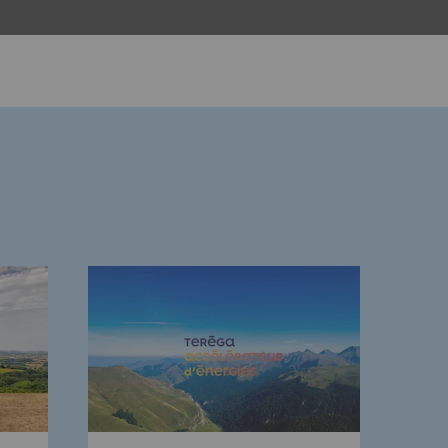
mentale
ponsabilité environnementale
ériques