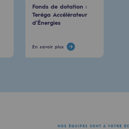
Fonds de dotation :
Teréga Accélérateur
d’Énergies
e
En savoir plus
erritoriale
al de Teréga
NOS ÉQUIPES SONT À VOTRE É