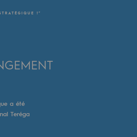
TRATÉGIQUE !”
ANGEMENT
que a été
onal Teréga