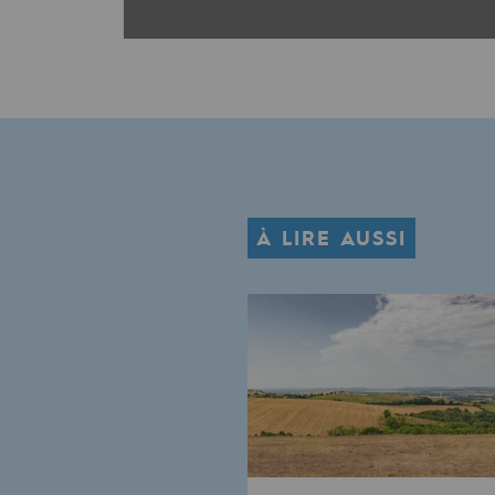
Le Labo
Acteur engagé
Acteur engagé
Ambition RSE
À LIRE AUSSI
Responsabilité environnementale
Responsabilité environne
BE POSITIF, le programme de res
Décarbonation : une priorité
Limitation des émissions atmosph