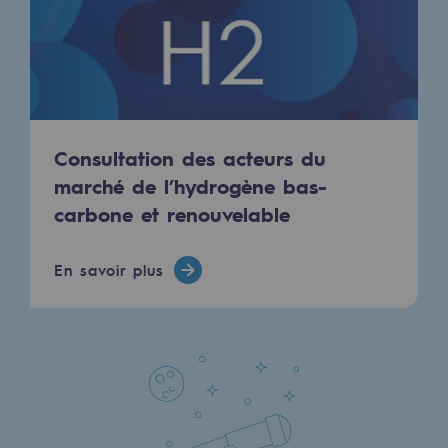
Présentation du fonds de dotation
Gouvernance du fonds de dotation et po
Soumettre un projet
Consultation des acteurs du
Nos activités
marché de l’hydrogène bas-
carbone et renouvelable
Nos activités
Transport de gaz
En savoir plus
Transport de gaz
Savoir-faire
Projet type
Exploitation du réseau de gaz