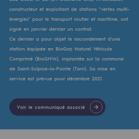
Les énergies d'avenir
constructeur et exploitant de stations "vertes multi-
Notre vision
énergies" pour le transport routier et maritime, ont
signé en janvier dernier un contrat.
Gaz renouvelables et procédés durables
Ce dernier a pour objet le raccordement d’une
Gaz renouvelables et procédés d
station équipée en BioGaz Naturel Véhicule
Pyrogazéification et gazéification hydro
Comprimé (BioGNVc), implantée sur la commune
Méthanation
de Saint-Sulpice-la-Pointe (Tarn). Sa mise en
service est prévue pour décembre 2021.
Captage de CO2
Nouveaux usages
Concertations CH4, H2 et CO2
Voir le communiqué associé
Espace pédagogique
Espace pédagogique