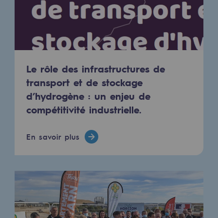
Territorial
Engagements auprès des territoires
Social
Le rôle des infrastructures de
Social
transport et de stockage
Notre investissement dans les compéte
d’hydrogène : un enjeu de
compétitivité industrielle.
Inclusion
Mixité et égalité Femme-Homme
En savoir plus
QVCT
Sécurité
Sécurité
PARI 2035, le programme de sécurité