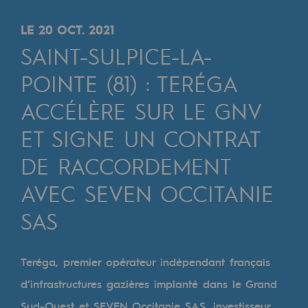
Digitalisation
Transversalité et Collaboratif
LE 20 OCT. 2021
SAINT-SULPICE-LA-
Notre culture et nos valeurs
POINTE (81) : TERÉGA
Une organisation certifiée
ACCÉLÈRE SUR LE GNV
Notre organisation
ET SIGNE UN CONTRAT
Notre organisation
DE RACCORDEMENT
Gouvernance
AVEC SEVEN OCCITANIE
Indicateurs
SAS
Publications institutionnelles
Où nous trouver
Teréga, premier opérateur indépendant français
d’infrastructures gazières implanté dans le Grand
Les énergies d'avenir
Sud-Ouest et SEVEN Occitanie SAS, investisseur,