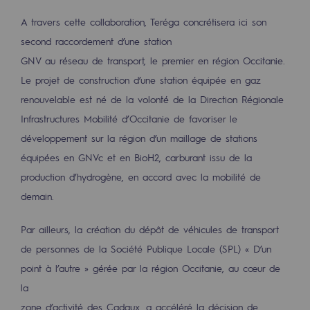
2050 : un monde d’énergies renouvelabl
A travers cette collaboration, Teréga concrétisera ici son
Objectif Hydrogène
second raccordement d’une station
GNV au réseau de transport, le premier en région Occitanie.
CCUS Objectif Zéro CO2
Le projet de construction d’une station équipée en gaz
Objectif Biométhane
renouvelable est né de la volonté de la Direction Régionale
Infrastructures Mobilité d’Occitanie de favoriser le
Le Labo
développement sur la région d’un maillage de stations
Acteur engagé
équipées en GNVc et en BioH2, carburant issu de la
production d’hydrogène, en accord avec la mobilité de
Acteur engagé
demain.
Ambition RSE
Par ailleurs, la création du dépôt de véhicules de transport
Responsabilité environnementale
de personnes de la Société Publique Locale (SPL) « D’un
Responsabilité environnementale
point à l’autre » gérée par la région Occitanie, au cœur de
la
BE POSITIF, le programme de responsabi
zone d’activité des Cadaux, a accéléré la décision de