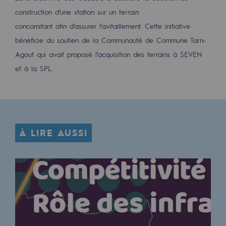
Décarbonation : une priorité
construction d’une station sur un terrain
concomitant afin d’assurer l’avitaillement. Cette initiative
Limitation des émissions atmosphériques
bénéficie du soutien de la Communauté de Commune Tarn-
Gestion de l'énergie
Agout qui avait proposé l’acquisition des terrains à SEVEN
et à la SPL.
Préservation de la biodiversité
Gestion des impacts
Responsabilité sociale et territoriale
À LIRE AUSSI
Responsabilité sociale et territoria
Energiz Mouv
Energiz Mouv
Le programme social et territorial de 
Territorial