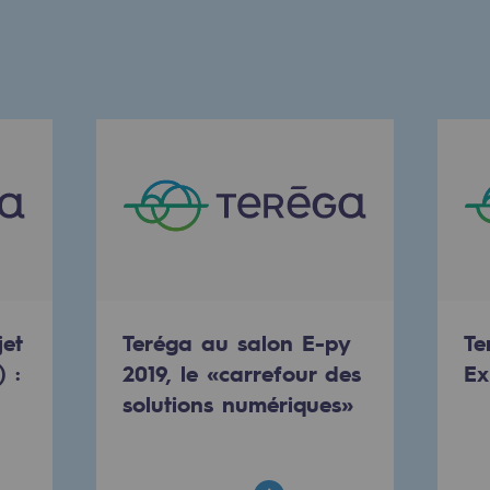
uvelables et bas carbone
jet
Teréga au salon E-py
Te
 :
2019, le «carrefour des
Ex
solutions numériques»