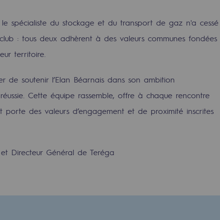
0, le spécialiste du stockage et du transport de gaz n'a cessé
 club : tous deux adhèrent à des valeurs communes fondées
ur territoire.
ier de soutenir l’Elan Béarnais dans son ambition
éussie. Cette équipe rassemble, offre à chaque rencontre
et porte des valeurs d’engagement et de proximité inscrites
 et Directeur Général de Teréga
rables
océdés durables
n hydrothermale