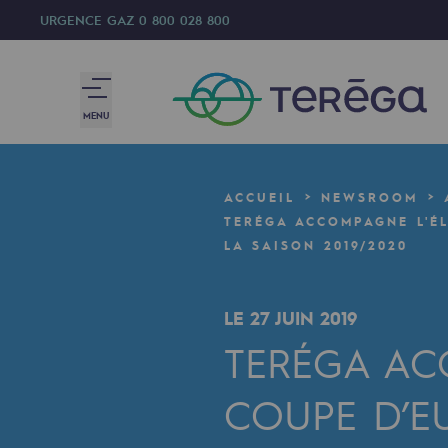
URGENCE GAZ
0 800 028 800
MENU
Nous sommes
ACCUEIL
NEWSROOM
Nous sommes
TERÉGA ACCOMPAGNE L'É
LA SAISON 2019/2020
80 ans d'histoire
LE 27 JUIN 2019
Teréga
TERÉGA AC
Teréga
COUPE D’E
Accélérateur de la transition éner