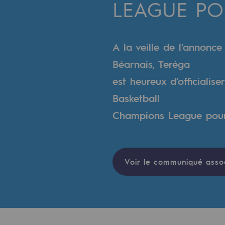
LEAGUE POU
Un réseau local et européen
Une organisation adaptative et ou
A la veille de l’annonce
Une organisation adaptat
Béarnais, Teréga
Digitalisation
est heureux d’officialis
Basketball
Transversalité et Collaboratif
Champions League pour 
Notre culture et nos valeurs
Une organisation certifiée
Voir le communiqué asso
Notre organisation
Notre organisation
Gouvernance