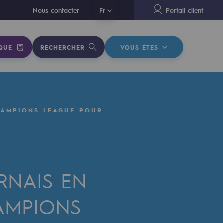
En
Nous contacter
Fr
Portail client
QUE
RECHERCHER
VOUS ÊTES
HAMPIONS LEAGUE POUR
RNAIS EN
AMPIONS