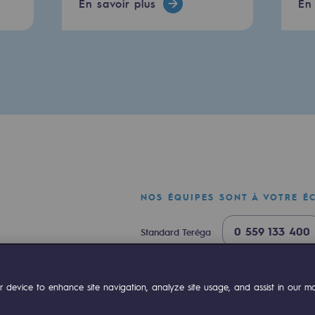
En savoir plus
En 
mentale
NOS ÉQUIPES SONT À VOTRE É
0 559 133 400
ponsabilité environnementale
Standard Teréga
0 800 028 800
Urgence gaz
ok
Linkedin
Compte Youtube
 device to enhance site navigation, analyze site usage, and assist in our mar
ériques