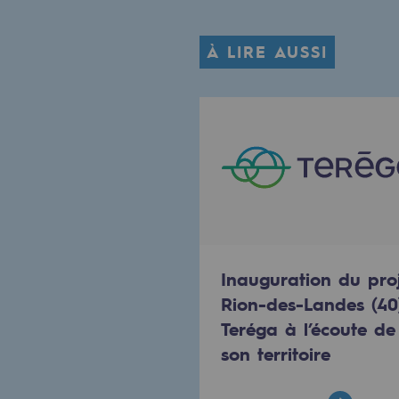
Méthanation
À LIRE AUSSI
Captage de CO2
Nouveaux usages
Concertations CH4, H2 et CO2
Espace pédagogique
Espace pédagogique
2050 : un monde d’énergies reno
Inauguration du pro
Rion-des-Landes (40)
Objectif Hydrogène
Teréga à l’écoute de
CCUS Objectif Zéro CO2
son territoire
Objectif Biométhane