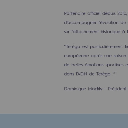
Indicateurs
Partenaire officiel depuis 201
d’accompagner l’évolution du
Publications institutionnelles
sur l’attachement historique à le
Où nous trouver
“Teréga est particulièrement f
Les énergies d'avenir
européenne après une saison r
Les énergies d'avenir
de belles émotions sportives 
dans l’ADN de Teréga .”
Notre vision
Dominique Mockly - Président
Gaz renouvelables et procédés du
Gaz renouvelables et pr
Pyrogazéification et gazéificatio