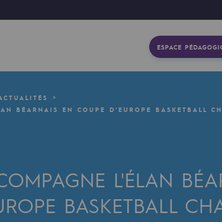
ESPACE PÉDAGOGI
ACTUALITÉS
LAN BÉARNAIS EN COUPE D’EUROPE BASKETBALL C
COMPAGNE L'ÉLAN BÉA
UROPE BASKETBALL CH
gétique