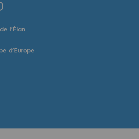
0
de l’Élan
upe d’Europe