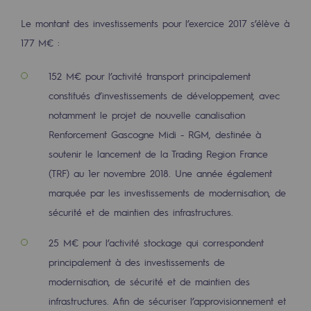
Les énergies d'avenir
Le montant des investissements pour l’exercice 2017 s’élève à
Notre vision
177 M€ :
Gaz renouvelables et procédés durables
152 M€ pour l’activité transport principalement
Gaz renouvelables et procédés d
constitués d’investissements de développement, avec
notamment le projet de nouvelle canalisation
Pyrogazéification et gazéification hydro
Renforcement Gascogne Midi - RGM, destinée à
Méthanation
soutenir le lancement de la Trading Region France
(TRF) au 1er novembre 2018. Une année également
Captage de CO2
marquée par les investissements de modernisation, de
Nouveaux usages
sécurité et de maintien des infrastructures.
Concertations CH4, H2 et CO2
25 M€ pour l’activité stockage qui correspondent
principalement à des investissements de
Espace pédagogique
modernisation, de sécurité et de maintien des
Espace pédagogique
infrastructures. Afin de sécuriser l’approvisionnement et