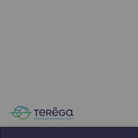
Présentation du fonds de dotation
Gouvernance du fonds de dotation et po
Soumettre un projet
Nos activités
Nos activités
Transport de gaz
Transport de gaz
Savoir-faire
Projet type
Exploitation du réseau de gaz