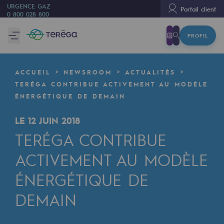
URGENCE GAZ
Portail client
0 800 028 800
PROFIL
Nous sommes
Nous sommes
ACCUEIL
NEWSROOM
ACTUALITÉS
80 ans d'histoire
TERÉGA CONTRIBUE ACTIVEMENT AU MODÈLE
ÉNERGÉTIQUE DE DEMAIN
Teréga
Teréga
LE 12 JUIN 2018
TERÉGA CONTRIBUE
Accélérateur de la transition énergétique
ACTIVEMENT AU MODÈLE
Un réseau local et européen
ÉNERGÉTIQUE DE
Une organisation adaptative et ouverte
DEMAIN
Une organisation adaptative et o