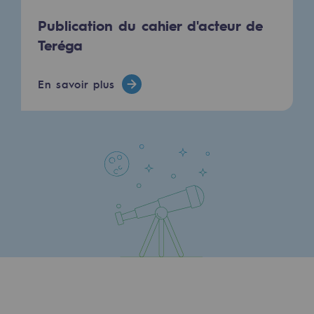
Sécurité et cybersécurité
Publication du cahier d'acteur de
Teréga
Santé et sécurité au travail
Sécurité industrielle
En savoir plus
Gouvernance responsable
Gouvernance responsable
CADRE, le programme gouvernance
Organisation
Éthique et conformité
Achats responsables
Fonds de dotation
Fonds de dotation