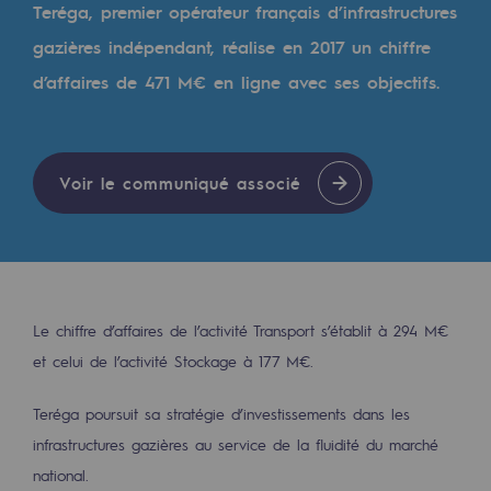
Digitalisation
Teréga, premier opérateur français d’infrastructures
Transversalité et Collaboratif
gazières indépendant, réalise en 2017 un chiffre
d’affaires de 471 M€ en ligne avec ses objectifs.
Notre culture et nos valeurs
Une organisation certifiée
Notre organisation
Voir le communiqué associé
Notre organisation
Gouvernance
Indicateurs
Le chiffre d’affaires de l’activité Transport s’établit à 294 M€
Publications institutionnelles
et celui de l’activité Stockage à 177 M€.
Où nous trouver
Teréga poursuit sa stratégie d’investissements dans les
infrastructures gazières au service de la fluidité du marché
Les énergies d'avenir
national.