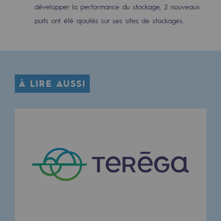
2050 : un monde d’énergies renouvelabl
développer la performance du stockage, 2 nouveaux
puits ont été ajoutés sur ses sites de stockages.
Objectif Hydrogène
CCUS Objectif Zéro CO2
Objectif Biométhane
À LIRE AUSSI
Le Labo
Acteur engagé
Acteur engagé
Ambition RSE
Responsabilité environnementale
Responsabilité environnementale
BE POSITIF, le programme de responsabi