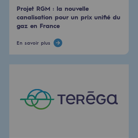
Territorial
Projet RGM : la nouvelle
canalisation pour un prix unifié du
Engagements auprès des territoires
gaz en France
Social
En savoir plus
Social
Notre investissement dans les compéte
Inclusion
Mixité et égalité Femme-Homme
QVCT
Sécurité
Sécurité
PARI 2035, le programme de sécurité