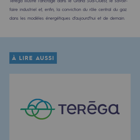
Teréga illustre l’ancrage dans le Grand Sud-Ouest, le savoir-
2050 : un monde d’énergies renouvelabl
faire industriel et, enfin, la conviction du rôle central du gaz
Objectif Hydrogène
dans les modèles énergétiques d’aujourd’hui et de demain.
CCUS Objectif Zéro CO2
Objectif Biométhane
Le Labo
À LIRE AUSSI
Acteur engagé
Acteur engagé
Ambition RSE
Responsabilité environnementale
Responsabilité environnementale
BE POSITIF, le programme de responsabi