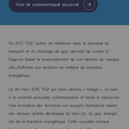
Les énergies d'avenir
Voir le communiqué associé
Notre vision
Gaz renouvelables et procédés durables
Gaz renouvelables et procédés d
Fin 2017, TIGF, acteur de référence dans le domaine du
Pyrogazéification et gazéification hydro
transport et du stockage de gaz, décidait de confier à
l’agence Babel le renouvellement de son identité de marque
Méthanation
afin d’affirmer son ambition en matière de transition
Captage de CO2
énergétique.
Nouveaux usages
Le 30 mars 2018, TIGF est donc devenu « Teréga », un nom
à la sonorité puissante, contemporaine et facile à mémoriser.
Concertations CH4, H2 et CO2
Une évocation des territoires sur lesquels l’entreprise opère,
Espace pédagogique
des réseaux qu’elle développe et, bien sûr, du gaz, énergie
Espace pédagogique
clé de la transition énergétique. Cette nouvelle marque