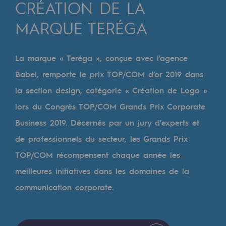
Digitalisation
CRÉATION DE LA
Transversalité et Collaboratif
MARQUE TERÉGA
Notre culture et nos valeurs
La marque « Teréga », conçue avec l’agence
Une organisation certifiée
Babel, remporte le prix TOP/COM d’or 2019 dans
Notre organisation
la section design, catégorie « Création de Logo »
Notre organisation
lors du Congrès TOP/COM Grands Prix Corporate
Business 2019. Décernés par un jury d’experts et
Gouvernance
de professionnels du secteur, les Grands Prix
Indicateurs
TOP/COM récompensent chaque année les
Publications institutionnelles
meilleures initiatives dans les domaines de la
communication corporate.
Où nous trouver
Les énergies d'avenir