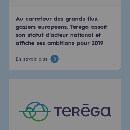
Décarbonation : une priorité
Au carrefour des grands flux
Limitation des émissions atmosphériques
gaziers européens, Teréga assoit
Gestion de l'énergie
son statut d'acteur national et
Préservation de la biodiversité
affiche ses ambitions pour 2019
Gestion des impacts
En savoir plus
Responsabilité sociale et territoriale
Responsabilité sociale et territoria
Energiz Mouv
Energiz Mouv
Le programme social et territorial de 
Territorial