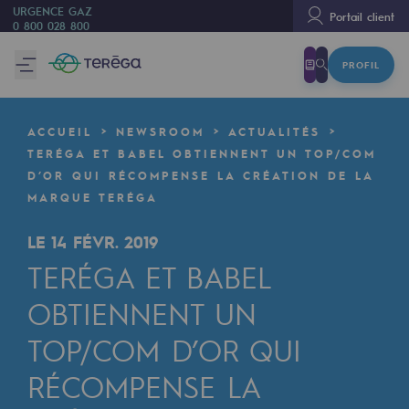
URGENCE GAZ
Portail client
0 800 028 800
PROFIL
Nous sommes
Nous sommes
ACCUEIL
NEWSROOM
ACTUALITÉS
80 ans d'histoire
TERÉGA ET BABEL OBTIENNENT UN TOP/COM
D’OR QUI RÉCOMPENSE LA CRÉATION DE LA
Teréga
MARQUE TERÉGA
Teréga
LE 14 FÉVR. 2019
Accélérateur de la transition énergétique
TERÉGA ET BABEL
Un réseau local et européen
OBTIENNENT UN
Une organisation adaptative et ouverte
TOP/COM D’OR QUI
Une organisation adaptative et o
RÉCOMPENSE LA