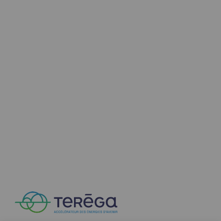
Présentation du fonds de dotation
Gouvernance du fonds de dotation et po
Soumettre un projet
Nos activités
Nos activités
Transport de gaz
Transport de gaz
Savoir-faire
Projet type
Exploitation du réseau de gaz