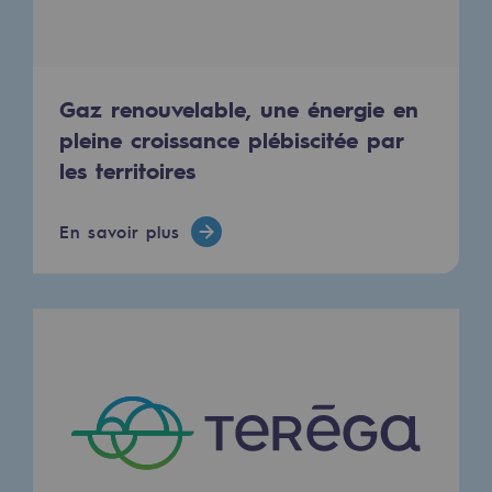
Territorial
Engagements auprès des territoires
Gaz renouvelable, une énergie en
Social
pleine croissance plébiscitée par
Social
les territoires
Notre investissement dans les compéte
En savoir plus
Inclusion
Mixité et égalité Femme-Homme
QVCT
Sécurité
Sécurité
PARI 2035, le programme de sécurité