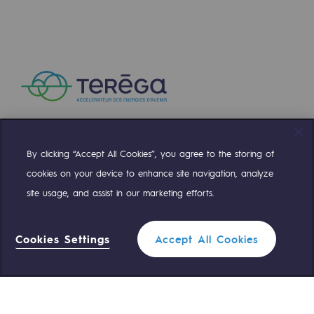
By clicking “Accept All Cookies”, you agree to the storing of
Compte Twitter
Compte Facebook
Compte Linkedin
Compte Youtube
cookies on your device to enhance site navigation, analyze
site usage, and assist in our marketing efforts.
NOS ÉQUIPES SONT À VOTRE ÉCOUTE
Cookies Settings
Accept All Cookies
0 559 133 400
Standard Teréga
0 800 028 800
Urgence gaz