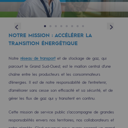
Décarbonation : une priorité
Limitation des émissions atmosphériques
Previous
Next
Gestion de l'énergie
NOTRE MISSION : ACCÉLÉRER LA
Préservation de la biodiversité
TRANSITION ÉNERGÉTIQUE
Gestion des impacts
Notre
réseau de transport
et de stockage de gaz, qui
Responsabilité sociale et territoriale
parcourt le Grand Sud-Ouest, est le maillon central d’une
chaîne entre les producteurs et les consommateurs
Responsabilité sociale et territoria
d’énergies. Il est de notre responsabilité de l’entretenir,
Energiz Mouv
d’améliorer sans cesse son efficacité et sa sécurité, et de
Energiz Mouv
gérer les flux de gaz qui y transitent en continu.
Le programme social et territorial de 
Cette mission de service public s’accompagne de grandes
responsabilités envers nos territoires, nos collaborateurs et
Territorial
notre planète. C’est pourquoi nous avons engagé un grand