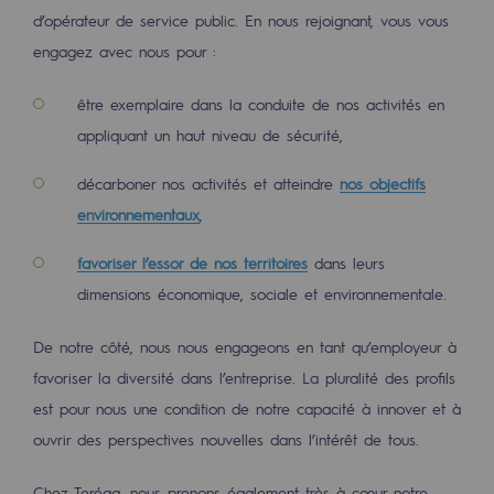
d’opérateur de service public. En nous rejoignant, vous vous
Présentation du fonds de dotation
engagez avec nous pour :
Gouvernance du fonds de dotation et po
être exemplaire dans la conduite de nos activités en
Soumettre un projet
appliquant un haut niveau de sécurité,
décarboner nos activités et atteindre
nos objectifs
Nos activités
environnementaux
,
Nos activités
favoriser l’essor de nos territoires
dans leurs
Transport de gaz
dimensions économique, sociale et environnementale.
Transport de gaz
De notre côté, nous nous engageons en tant qu’employeur à
Savoir-faire
favoriser la diversité dans l’entreprise. La pluralité des profils
est pour nous une condition de notre capacité à innover et à
Projet type
ouvrir des perspectives nouvelles dans l’intérêt de tous.
Exploitation du réseau de gaz
Chez Teréga, nous prenons également très à cœur notre