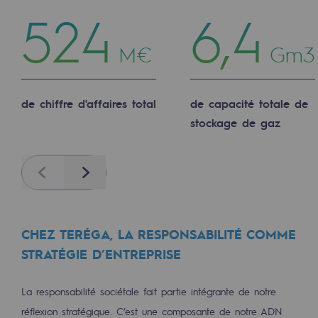
524
6,4
Sécurité et cybersécurité
M€
Gm3
Santé et sécurité au travail
Sécurité industrielle
de chiffre d'affaires total
de capacité totale de
Gouvernance responsable
stockage de gaz
Gouvernance responsable
Previous
Next
CADRE, le programme gouvernance
Organisation
Éthique et conformité
CHEZ TERÉGA, LA RESPONSABILITÉ COMME
STRATÉGIE D’ENTREPRISE
Achats responsables
Fonds de dotation
La responsabilité sociétale fait partie intégrante de notre
réflexion stratégique. C’est une composante de notre ADN
Fonds de dotation