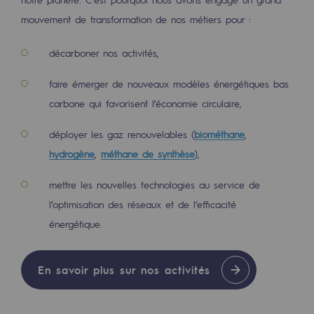
Territorial
mouvement de transformation de nos métiers pour :
Engagements auprès des territoires
décarboner nos activités,
Social
faire émerger de nouveaux modèles énergétiques bas
Social
carbone qui favorisent l’économie circulaire,
Notre investissement dans les compéte
déployer les gaz renouvelables (
biométhane
,
hydrogène
,
méthane de synthèse
),
Inclusion
mettre les nouvelles technologies au service de
Mixité et égalité Femme-Homme
l’optimisation des réseaux et de l’efficacité
QVCT
énergétique.
Sécurité
En savoir plus sur nos activités
Sécurité
PARI 2035, le programme de sécurité