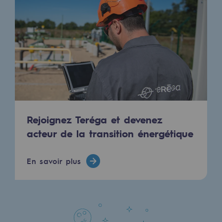
Communiqués de presse
Actualités
Documentation
Evénements
L'édito Teréga
Les actions soutenues par Teréga
Rejoignez Teréga et devenez
acteur de la transition énergétique
En savoir plus