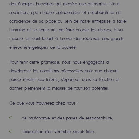
Les énergies d'avenir
des énergies humaines qui modèle une entreprise. Nous
souhaitons que chaque collaborateur et collaboratrice ait
Notre vision
conscience de sa place au sein de notre entreprise à taille
humaine et se sente fier de faire bouger les choses, à sa
Gaz renouvelables et procédés durables
mesure, en contribuant à trouver des réponses aux grands
Gaz renouvelables et procédés d
enjeux énergétiques de la société.
Pyrogazéification et gazéification hydro
Pour tenir cette promesse, nous nous engageons à
Méthanation
développer les conditions nécessaires pour que chacun
Captage de CO2
puisse révéler ses talents, s’épanouir dans sa fonction et
donner pleinement la mesure de tout son potentiel.
Nouveaux usages
Ce que vous trouverez chez nous :
Concertations CH4, H2 et CO2
de l’autonomie et des prises de responsabilité,
Espace pédagogique
Espace pédagogique
l’acquisition d’un véritable savoir-faire,