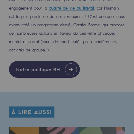
Raccordement au réseau de gaz
engagement pour la
qualité de vie au travail
, car l’humain
est la plus précieuse de nos ressources ! C’est pourquoi nous
Stockage de gaz
avons créé un programme dédié, Capital Forme, qui propose
Stockage de gaz
de nombreuses actions en faveur du bien-être physique,
Savoir-faire
mental et social (cours de sport, cafés philo, conférences,
activités de groupe…).
Projet type
Infrastructures historiques
Notre politique RH
Biométhane
Biométhane
Biométhane : Enjeux et opportunités
À LIRE AUSSI
Qu'est-ce que la méthanisation ?
Teréga, partenaire de référence sur le 