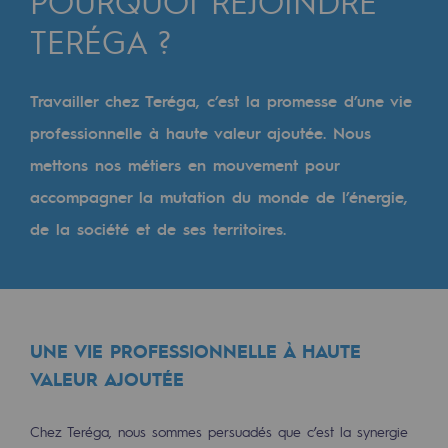
POURQUOI REJOINDRE
Digitalisation
TERÉGA ?
Transversalité et Collaboratif
Notre culture et nos valeurs
Travailler chez Teréga, c’est la promesse d’une vie
Une organisation certifiée
professionnelle à haute valeur ajoutée. Nous
mettons nos métiers en mouvement pour
Notre organisation
accompagner la mutation du monde de l’énergie,
Notre organisation
de la société et de ses territoires.
Gouvernance
Indicateurs
Publications institutionnelles
UNE VIE PROFESSIONNELLE À HAUTE
Où nous trouver
VALEUR AJOUTÉE
Les énergies d'avenir
Chez Teréga, nous sommes persuadés que c’est la synergie