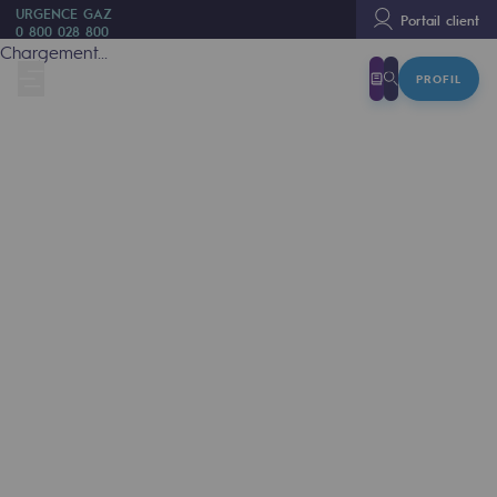
URGENCE GAZ
Portail client
0 800 028 800
Chargement...
PROFIL
Nous sommes
Nous sommes
80 ans d'histoire
Teréga
Teréga
Accélérateur de la transition énergétique
Un réseau local et européen
Une organisation adaptative et ouverte
Une organisation adaptative et o