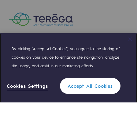
Communiqués de presse
Actualités
Documentation
Evénements
By clicking “Accept All Cookies”, you agree to the storing of
Compte Twitter
Compte Facebook
Compte Linkedin
Compte Youtube
cookies on your device to enhance site navigation, analyze
L'édito Teréga
site usage, and assist in our marketing efforts.
Les actions soutenues par Teréga
NOS ÉQUIPES SONT À VOTRE ÉCOUTE
Cookies Settings
Accept All Cookies
0 559 133 400
Standard Teréga
0 800 028 800
Urgence gaz
ACCÈS RAPIDE