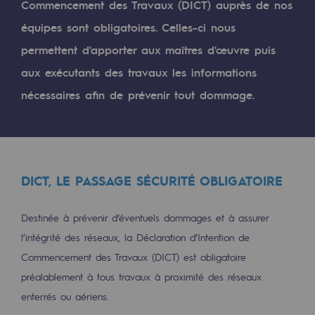
Commencement des Travaux (DICT) auprès de nos
Les énergies d'avenir
équipes sont obligatoires. Celles-ci nous
Notre vision
permettent d'apporter aux maîtres d'œuvre puis
Gaz renouvelables et procédés durables
aux exécutants des travaux les informations
Gaz renouvelables et procédés d
nécessaires afin de prévenir tout dommage.
Pyrogazéification et gazéification hydro
Méthanation
Captage de CO2
DICT, LE PASSAGE SÉCURITÉ OBLIGATOIRE
Nouveaux usages
Destinée à prévenir d’éventuels dommages et à assurer
l’intégrité des réseaux, la Déclaration d’Intention de
Concertations CH4, H2 et CO2
Commencement des Travaux (DICT) est obligatoire
Espace pédagogique
préalablement à tous travaux à proximité des réseaux
Espace pédagogique
enterrés ou aériens.