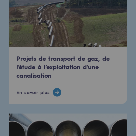
Présentation du fonds de dotation
Gouvernance du fonds de dotation et po
Soumettre un projet
Nos activités
Projets de transport de gaz, de
Nos activités
l’étude à l’exploitation d’une
canalisation
Transport de gaz
Transport de gaz
En savoir plus
Savoir-faire
Projet type
Exploitation du réseau de gaz