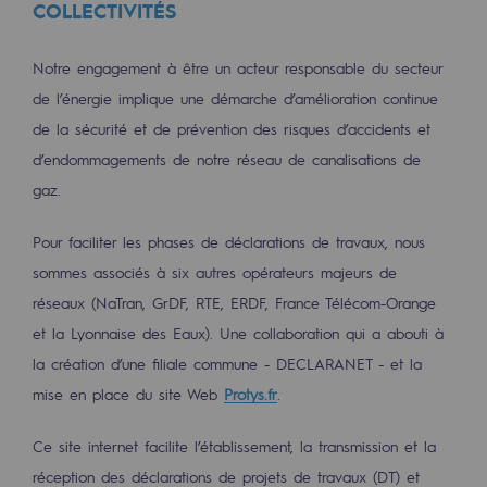
COLLECTIVITÉS
Territorial
Notre engagement à être un acteur responsable du secteur
Engagements auprès des territoires
de l’énergie implique une démarche d’amélioration continue
Social
de la sécurité et de prévention des risques d’accidents et
Social
d’endommagements de notre réseau de canalisations de
gaz.
Notre investissement dans les compéte
Pour faciliter les phases de déclarations de travaux, nous
Inclusion
sommes associés à six autres opérateurs majeurs de
Mixité et égalité Femme-Homme
réseaux (NaTran, GrDF, RTE, ERDF, France Télécom-Orange
et la Lyonnaise des Eaux). Une collaboration qui a abouti à
QVCT
la création d’une filiale commune - DECLARANET - et la
Sécurité
mise en place du site Web
Protys.fr
.
Sécurité
Ce site internet facilite l’établissement, la transmission et la
PARI 2035, le programme de sécurité
réception des déclarations de projets de travaux (DT) et