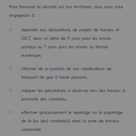
2050 : un monde d’énergies renouvelabl
Pour favoriser la sécurité sur nos territoires, nous nous nous
engageons à :
Objectif Hydrogène
CCUS Objectif Zéro CO2
répondre aux déclarations de projets de travaux et
DICT, dans un délai de 9 jours pour les envois
Objectif Biométhane
postaux ou 7 jours pour les envois au format
Le Labo
numérique,
informer de la position de nos canalisations de
Acteur engagé
transport de gaz à haute pression,
Acteur engagé
indiquer les précautions à observer lors des travaux à
Ambition RSE
proximité des conduites,
Responsabilité environnementale
effectuer gracieusement le repérage ou le piquetage
Responsabilité environnementale
de la (ou des) conduite(s) dans la zone de travaux
concernée.
BE POSITIF, le programme de responsabi