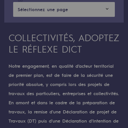
Digitalisation
Sélectionnez une page
Transversalité et Collaboratif
Notre culture et nos valeurs
Une organisation certifiée
COLLECTIVITÉS, ADOPTEZ
LE RÉFLEXE DICT
Notre organisation
Notre organisation
Notre engagement, en qualité d’acteur territorial
Gouvernance
de premier plan, est de faire de la sécurité une
Indicateurs
priorité absolue, y compris lors des projets de
Publications institutionnelles
travaux des particuliers, entreprises et collectivités.
En amont et dans le cadre de la préparation de
Où nous trouver
travaux, la remise d'une Déclaration de projet de
Les énergies d'avenir
Travaux (DT) puis d'une Déclaration d'Intention de