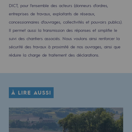
DICT, pour l’ensemble des acteurs (donneurs d’ordres,
Sécurité et cybersécurité
entreprises de travaux, exploitants de réseaux,
Santé et sécurité au travail
concessionnaires d’ouvrages, collectivités et pouvoirs publics).
Il permet aussi la transmission des réponses et simplifie le
Sécurité industrielle
suivi des chantiers associés. Nous voulons ainsi renforcer la
sécurité des travaux à proximité de nos ouvrages, ainsi que
Gouvernance responsable
réduire la charge de traitement des déclarations.
Gouvernance responsable
CADRE, le programme gouvernance
Organisation
À LIRE AUSSI
Éthique et conformité
Achats responsables
Fonds de dotation
Fonds de dotation