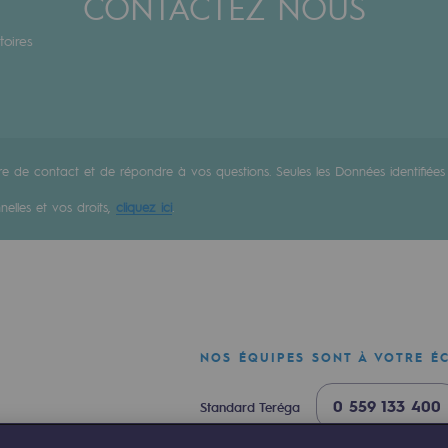
CONTACTEZ NOUS
toires
e de contact et de répondre à vos questions. Seules les Données identifiées 
elles et vos droits,
cliquez ici
.
uvelables et bas carbone
NOS ÉQUIPES SONT À VOTRE É
0 559 133 400
Standard Teréga