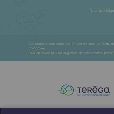
Méthanation
*champs obliga
Captage de CO2
Nouveaux usages
Concertations CH4, H2 et CO2
Vos données sont collectées en vue de créer un formulair
obligatoires.
Espace pédagogique
Pour en savoir plus sur la gestion de vos données personn
Espace pédagogique
2050 : un monde d’énergies reno
Objectif Hydrogène
CCUS Objectif Zéro CO2
Objectif Biométhane