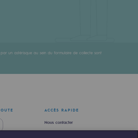
par un astérisque au sein du formulaire de collecte sont
COUTE
ACCÈS RAPIDE
Nous contacter
Nous rejoindre