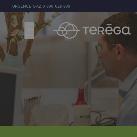
URGENCE GAZ
0 800 028 800
MENU
Nous sommes
Nous sommes
80 ans d'histoire
Teréga
Teréga
Accélérateur de la transition éner