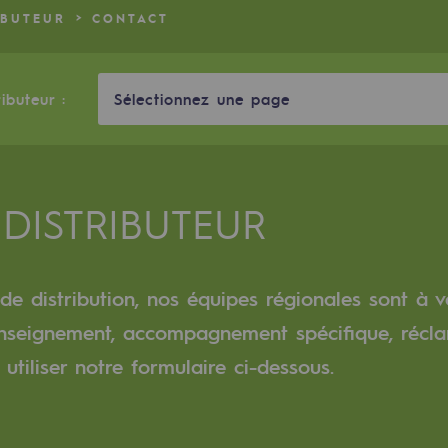
IBUTEUR
CONTACT
verte
ive et ouverte
ributeur :
Sélectionnez une page
DISTRIBUTEUR
de distribution, nos équipes régionales sont à v
enseignement, accompagnement spécifique, récla
tiliser notre formulaire ci-dessous.