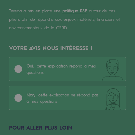
Les énergies d'avenir
Teréga a mis en place une
politique RSE
autour de ces
Notre vision
piliers afin de répondre aux enjeux matériels, financiers et
environnementaux de la CSRD.
Gaz renouvelables et procédés durables
Gaz renouvelables et procédés d
VOTRE AVIS NOUS INTÉRESSE !
Pyrogazéification et gazéification hydro
Méthanation
Oui,
cette explication répond à mes
questions
Captage de CO2
Nouveaux usages
Non,
cette explication ne répond pas
à mes questions
Concertations CH4, H2 et CO2
Espace pédagogique
Espace pédagogique
POUR ALLER PLUS LOIN