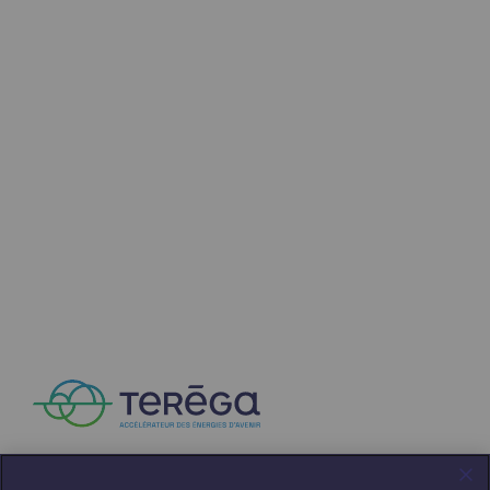
Décarbonation : une priorité
Limitation des émissions atmosphériques
Gestion de l'énergie
Préservation de la biodiversité
Gestion des impacts
Responsabilité sociale et territoriale
Responsabilité sociale et territoria
Energiz Mouv
Energiz Mouv
Le programme social et territorial de 
Territorial