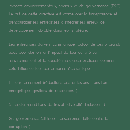
Digitalisation
impacts environnementaux, sociaux et de gouvernance (ESG).
Transversalité et Collaboratif
Le but de cette directive est d’améliorer la transparence et
d'encourager les entreprises à intégrer les enjeux de
Notre culture et nos valeurs
développement durable dans leur stratégie.
Une organisation certifiée
Les entreprises doivent communiquer autour de ces 3 grands
Notre organisation
axes pour démontrer l’impact de leur activité sur
Notre organisation
l’environnement et la société mais aussi expliquer comment
cela influence leur performance économique :
Gouvernance
E : environnement (réductions des émissions, transition
Indicateurs
énergétique, gestions de ressources…)
Publications institutionnelles
S : social (conditions de travail, diversité, inclusion …)
Où nous trouver
G : gouvernance (éthique, transparence, lutte contre la
Les énergies d'avenir
corruption…)