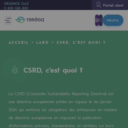
URGENCE GAZ
Portail client
0 800 028 800
PROFIL
Nous sommes
Nous sommes
ACCUEIL
LABO
CSRD, C’EST QUOI ?
80 ans d'histoire
Teréga
Teréga
CSRD, c’est quoi ?
Accélérateur de la transition énergétique
Un réseau local et européen
La CSRD (Corporate Sustainability Reporting Directive) est
une directive européenne entrée en vigueur le 1er janvier
Une organisation adaptative et ouverte
2024 qui renforce les obligations des entreprises en matière
Une organisation adaptative et o
de directive européenne en imposant la publication
d’informations précises, standardisées et vérifiées sur leurs