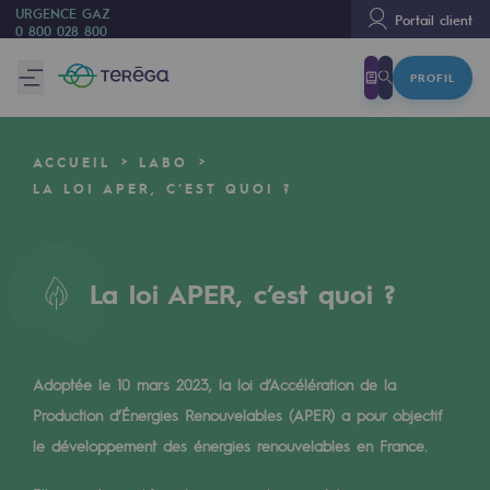
URGENCE GAZ
Portail client
0 800 028 800
PROFIL
Nous sommes
Nous sommes
ACCUEIL
LABO
80 ans d'histoire
LA LOI APER, C’EST QUOI ?
Teréga
Teréga
La loi APER, c’est quoi ?
Accélérateur de la transition énergétique
Un réseau local et européen
Adoptée le 10 mars 2023, la loi d’Accélération de la
Une organisation adaptative et ouverte
Production d’Énergies Renouvelables (APER) a pour objectif
Une organisation adaptative et o
le développement des énergies renouvelables en France.