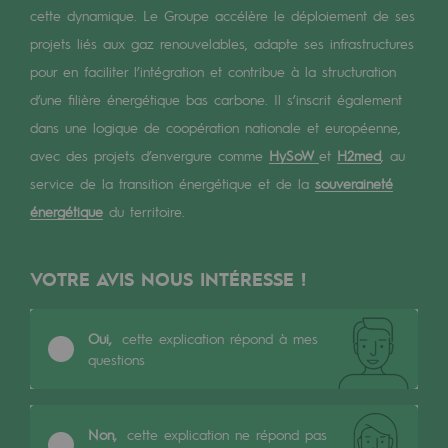
Les énergies d'avenir
cette dynamique. Le Groupe accélère le déploiement de ses
projets liés aux gaz renouvelables, adapte ses infrastructures
Notre vision
pour en faciliter l’intégration et contribue à la structuration
Gaz renouvelables et procédés durables
d’une filière énergétique bas carbone. Il s’inscrit également
dans une logique de coopération nationale et européenne,
Gaz renouvelables et procédés d
avec des projets d’envergure comme
HySoW
et
H2med
, au
Pyrogazéification et gazéification hydro
service de la transition énergétique et de la
souveraineté
énergétique
du territoire.
Méthanation
Captage de CO2
VOTRE AVIS NOUS INTÉRESSE !
Nouveaux usages
Oui,
cette explication répond à mes
Concertations CH4, H2 et CO2
questions
Espace pédagogique
Espace pédagogique
Non,
cette explication ne répond pas