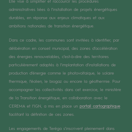
Digitalisation
Elle vise à simplifier et raccourcir les procédures
administratives liées à l’installation de projets énergétiques
Transversalité et Collaboratif
durables, en réponse aux enjeux climatiques et aux
Notre culture et nos valeurs
ambitions nationales de transition énergétique.
Une organisation certifiée
Dans ce cadre, les communes sont invitées à identifier, par
délibération en conseil municipal, des zones d’accélération
Notre organisation
des énergies renouvelables, c’est-à-dire des territoires
Notre organisation
particulièrement adaptés à l’implantation d’installations de
Gouvernance
production d’énergie comme le photovoltaïque, le solaire
thermique, l’éolien, le biogaz ou encore la géothermie. Pour
Indicateurs
accompagner les collectivités dans cet exercice, le ministère
Publications institutionnelles
de la Transition énergétique, en collaboration avec le
CEREMA et l’IGN, a mis en place un
portail cartographique
Où nous trouver
facilitant la définition de ces zones.
Les énergies d'avenir
Les engagements de Teréga s’inscrivent pleinement dans