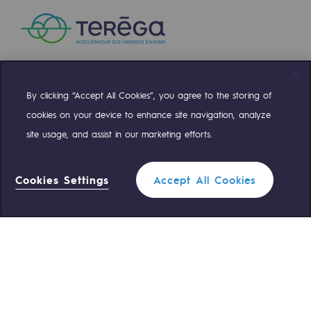
Territorial
Engagements auprès des territoires
Social
By clicking “Accept All Cookies”, you agree to the storing of
Compte Twitter
Compte Facebook
Compte Linkedin
Compte Youtube
Social
cookies on your device to enhance site navigation, analyze
Notre investissement dans les compéte
site usage, and assist in our marketing efforts.
NOS ÉQUIPES SONT À VOTRE ÉCOUTE
Inclusion
Cookies Settings
Accept All Cookies
Mixité et égalité Femme-Homme
0 559 133 400
Standard Teréga
QVCT
0 800 028 800
Urgence gaz
Sécurité
Sécurité
ACCÈS RAPIDE
PARI 2035, le programme de sécurité