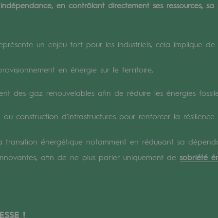
 indépendance, en contrôlant directement ses ressources, sa 
verte
présente un enjeu fort pour les industriels, cela implique de 
ive et ouverte
provisionnement en énergie sur le territoire,
nt des gaz renouvelables afin de réduire les énergies fossil
 ou construction d’infrastructures pour renforcer la résilience
sa transition énergétique notamment en réduisant sa dépen
 innovantes, afin de ne plus parler uniquement de
sobriété é
ESSE !