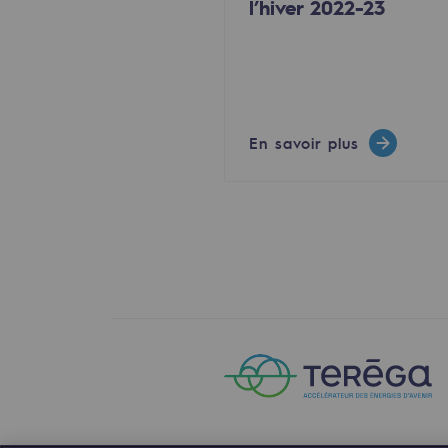
l’hiver 2022-23
Le Labo
Acteur engagé
Acteur engagé
En savoir plus
Ambition RSE
Responsabilité environnementale
Responsabilité environne
BE POSITIF, le programme de res
Décarbonation : une priorité
Limitation des émissions atmosph