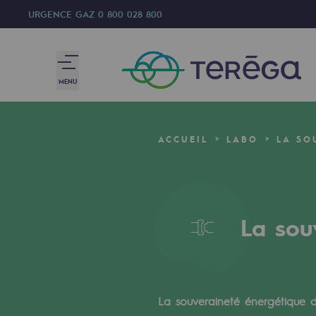
URGENCE GAZ
0 800 028 800
MENU
Nous sommes
ACCUEIL
LABO
LA SO
Nous sommes
80 ans d'histoire
La sou
Teréga
Teréga
Accélérateur de la transition éner
La souveraineté énergétique d