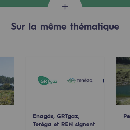
Sur la même thématique
uvelables et bas carbone
Enagás, GRTgaz,
Pe
Teréga et REN signent