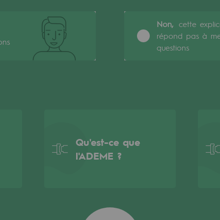
Non,
cette expli
répond pas à m
ons
questions
Qu'est-ce que
l'ADEME ?
rables
océdés durables
n hydrothermale