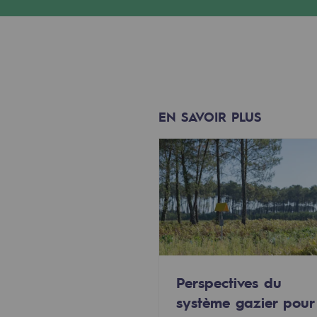
Méthanation
Captage de CO2
Nouveaux usages
Concertations CH4, H2 et CO2
EN SAVOIR PLUS
Espace pédagogique
Espace pédagogique
2050 : un monde d’énergies reno
Objectif Hydrogène
CCUS Objectif Zéro CO2
Perspectives du
système gazier pour
Objectif Biométhane