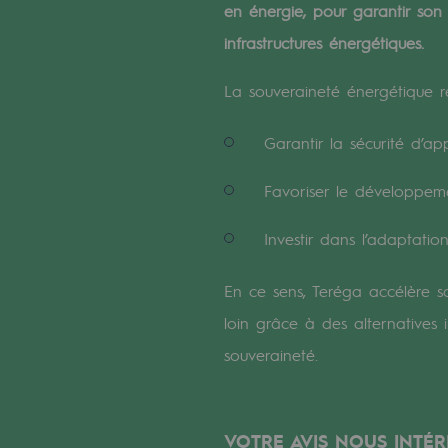
en énergie, pour garantir son
Un réseau local et européen
infrastructures énergétiques.
Une organisation adaptative et ou
La souveraineté énergétique re
Une organisation adaptat
Garantir la sécurité d’ap
Digitalisation
Favoriser le développeme
Transversalité et Collaboratif
Investir dans l’adaptation
Notre culture et nos valeurs
En ce sens, Teréga accélère 
Une organisation certifiée
loin grâce à des alternatives
Notre organisation
souveraineté.
Notre organisation
Gouvernance
VOTRE AVIS NOUS INTÉR