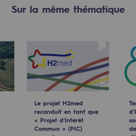
Sur la même thématique
uvelables et bas carbone
Le projet H2med
Te
reconduit en tant que
d’
« Projet d'Intérêt
so
Commun » (PIC)
de