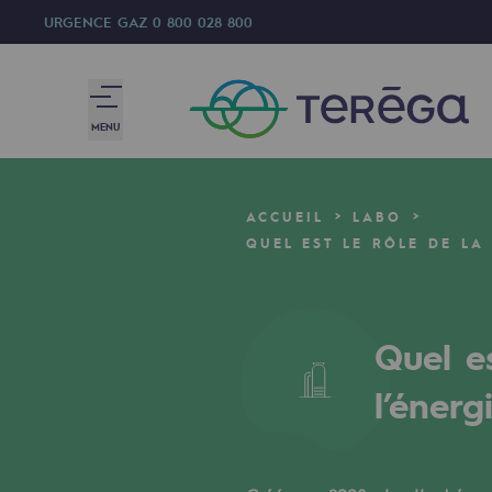
URGENCE GAZ
0 800 028 800
MENU
Nous sommes
ACCUEIL
LABO
Nous sommes
QUEL EST LE RÔLE DE LA
80 ans d'histoire
Quel e
Teréga
Teréga
l’énerg
Accélérateur de la transition éner