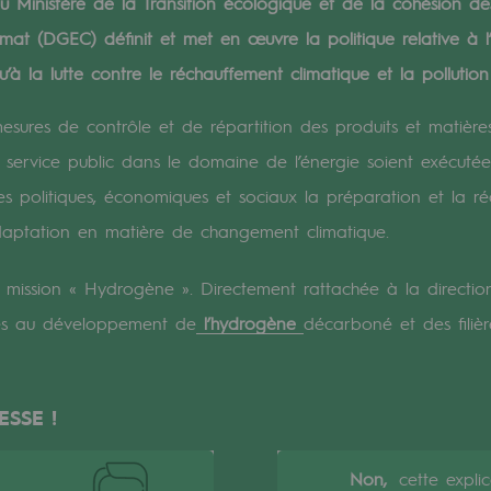
Ministère de la Transition écologique et de la cohésion des t
imat (DGEC) définit et met en œuvre la politique relative à l
verte
u’à la lutte contre le réchauffement climatique et la pollutio
ive et ouverte
res de contrôle et de répartition des produits et matières 
u service public dans le domaine de l’énergie soient exécutée
 politiques, économiques et sociaux la préparation et la r
adaptation en matière de changement climatique.
ission « Hydrogène ». Directement rattachée à la direction
ives au développement de
l’hydrogène
décarboné et des filièr
ESSE !
Non,
cette expli