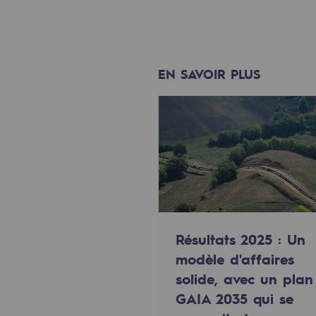
Méthanation
Captage de CO2
EN SAVOIR PLUS
Nouveaux usages
Concertations CH4, H2 et CO2
Espace pédagogique
Espace pédagogique
2050 : un monde d’énergies reno
Résultats 2025 : Un
Objectif Hydrogène
modèle d'affaires
CCUS Objectif Zéro CO2
solide, avec un plan
GAIA 2035 qui se
Objectif Biométhane