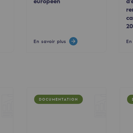
européen
d'
re
ca
20
En savoir plus
En
mentale
ponsabilité environnementale
DOCUMENTATION
ériques