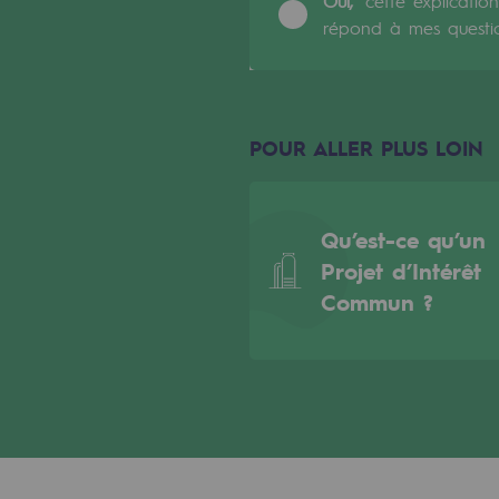
Oui,
cette explication
répond à mes questi
Indicateurs
Publications institutionnelles
Où nous trouver
POUR ALLER PLUS LOIN
Les énergies d'avenir
Qu’est-ce qu’un
Les énergies d'avenir
Projet d’Intérêt
Commun ?
Notre vision
Gaz renouvelables et procédés du
Gaz renouvelables et pr
Pyrogazéification et gazéificatio