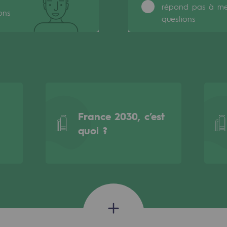
répond pas à m
ons
questions
France 2030, c’est
quoi ?
rables
océdés durables
n hydrothermale