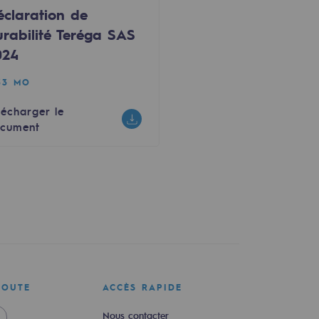
éclaration de
urabilité Teréga SAS
024
33 MO
lécharger le
cument
COUTE
ACCÈS RAPIDE
Nous contacter