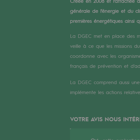
Créée en 2008 et rattachée au 
Un réseau local et européen
générale de l’énergie et du cl
Une organisation adaptative et ou
premières énergétiques ainsi q
Une organisation adaptat
La DGEC met en place des mesu
veille à ce que les missions d
Digitalisation
coordonne avec les organismes
Transversalité et Collaboratif
français de prévention et d'
Notre culture et nos valeurs
La DGEC comprend aussi une m
Une organisation certifiée
implémente les actions relat
Notre organisation
Notre organisation
VOTRE AVIS NOUS INTÉR
Gouvernance