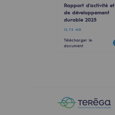
Rapport d'activité et
Gestion de l'énergie
de développement
Préservation de la biodiversité
durable 2025
Gestion des impacts
12.73 MO
Télécharger le
Responsabilité sociale et territorial
document
Responsabilité sociale et t
Energiz Mouv
Energiz Mouv
Le programme social et territori
Territorial
Territorial