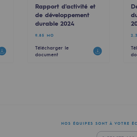
Rapport d'activité et
D
de développement
d
durable 2024
2
9.85 MO
2.
Télécharger le
Té
e
document
do
erritoriale
al de Teréga
NOS ÉQUIPES SONT À VOTRE É