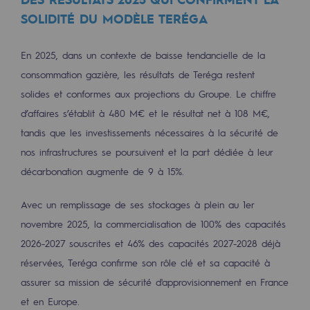
2050 : un monde d’énergies renouvelabl
SOLIDITÉ DU MODÈLE TERÉGA
Objectif Hydrogène
En 2025, dans un contexte de baisse tendancielle de la
CCUS Objectif Zéro CO2
consommation gazière, les résultats de Teréga restent
Objectif Biométhane
solides et conformes aux projections du Groupe. Le chiffre
d’affaires s’établit à 480 M€ et le résultat net à 108 M€,
Le Labo
tandis que les investissements nécessaires à la sécurité de
nos infrastructures se poursuivent et la part dédiée à leur
Acteur engagé
décarbonation augmente de 9 à 15%.
Acteur engagé
Avec un remplissage de ses stockages à plein au 1er
Ambition RSE
novembre 2025, la commercialisation de 100% des capacités
2026-2027 souscrites et 46% des capacités 2027-2028 déjà
Responsabilité environnementale
réservées, Teréga confirme son rôle clé et sa capacité à
Responsabilité environnementale
assurer sa mission de sécurité d'approvisionnement en France
BE POSITIF, le programme de responsabi
et en Europe.