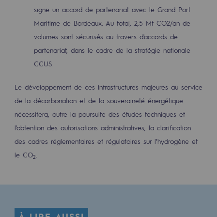
signe un accord de partenariat avec le Grand Port
Sécurité et cybersécurité
Maritime de Bordeaux. Au total, 2,5 Mt CO2/an de
Santé et sécurité au travail
volumes sont sécurisés au travers d'accords de
partenariat, dans le cadre de la stratégie nationale
Sécurité industrielle
CCUS.
Gouvernance responsable
Le développement de ces infrastructures majeures au service
Gouvernance responsable
de la décarbonation et de la souveraineté énergétique
nécessitera, outre la poursuite des études techniques et
CADRE, le programme gouvernance
l'obtention des autorisations administratives, la clarification
Organisation
des cadres réglementaires et régulatoires sur l’hydrogène et
le CO
.
Éthique et conformité
2
Achats responsables
Fonds de dotation
Fonds de dotation
À LIRE AUSSI