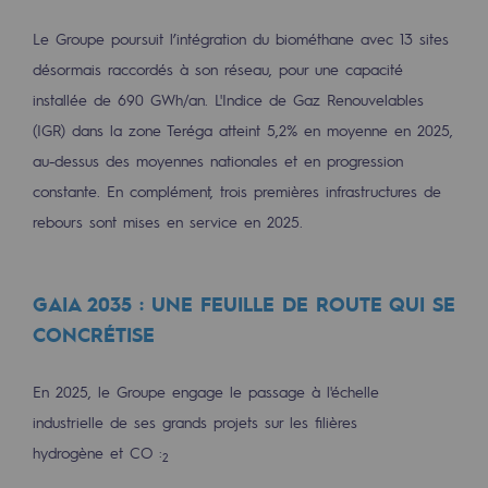
Décarbonation : une priorité
Le Groupe poursuit l’intégration du biométhane avec 13 sites
Limitation des émissions atmosphériques
désormais raccordés à son réseau, pour une capacité
installée de 690 GWh/an. L'Indice de Gaz Renouvelables
Gestion de l'énergie
(IGR) dans la zone Teréga atteint 5,2% en moyenne en 2025,
Préservation de la biodiversité
au-dessus des moyennes nationales et en progression
constante. En complément, trois premières infrastructures de
Gestion des impacts
rebours sont mises en service en 2025.
Responsabilité sociale et territoriale
Responsabilité sociale et territoria
GAIA 2035 : UNE FEUILLE DE ROUTE QUI SE
CONCRÉTISE
Energiz Mouv
Energiz Mouv
En 2025, le Groupe engage le passage à l'échelle
Le programme social et territorial de 
industrielle de ses grands projets sur les filières
hydrogène et CO :
2
Territorial