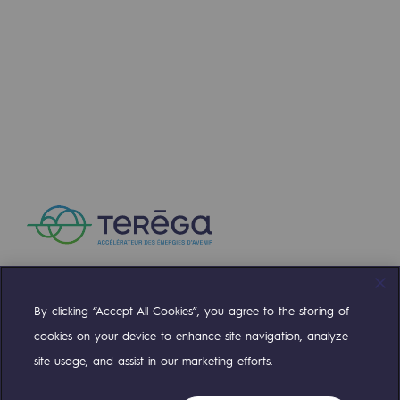
Communiqués de presse
Actualités
Documentation
Evénements
L'édito Teréga
Les actions soutenues par Teréga
By clicking “Accept All Cookies”, you agree to the storing of
Compte Twitter
Compte Facebook
Compte Linkedin
Compte Youtube
cookies on your device to enhance site navigation, analyze
site usage, and assist in our marketing efforts.
NOS ÉQUIPES SONT À VOTRE ÉCOUTE