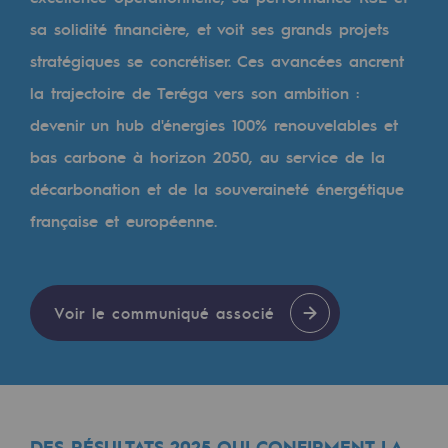
Les énergies d'avenir
sa solidité financière, et voit ses grands projets
Notre vision
stratégiques se concrétiser. Ces avancées ancrent
la trajectoire de Teréga vers son ambition :
Gaz renouvelables et procédés durables
devenir un hub d'énergies 100% renouvelables et
Gaz renouvelables et procédés d
bas carbone à horizon 2050, au service de la
Pyrogazéification et gazéification hydro
décarbonation et de la souveraineté énergétique
Méthanation
française et européenne.
Captage de CO2
Nouveaux usages
Voir le communiqué associé
Concertations CH4, H2 et CO2
Espace pédagogique
Espace pédagogique
DES RÉSULTATS 2025 QUI CONFIRMENT LA