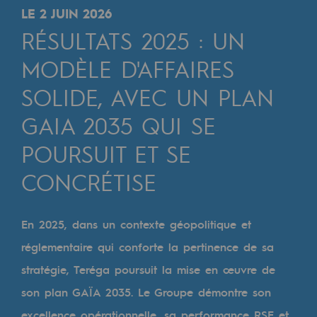
Digitalisation
LE 2 JUIN 2026
Transversalité et Collaboratif
RÉSULTATS 2025 : UN
Notre culture et nos valeurs
MODÈLE D'AFFAIRES
Une organisation certifiée
SOLIDE, AVEC UN PLAN
GAIA 2035 QUI SE
Notre organisation
Notre organisation
POURSUIT ET SE
Gouvernance
CONCRÉTISE
Indicateurs
En 2025, dans un contexte géopolitique et
Publications institutionnelles
réglementaire qui conforte la pertinence de sa
Où nous trouver
stratégie, Teréga poursuit la mise en œuvre de
son plan GAÏA 2035. Le Groupe démontre son
Les énergies d'avenir
excellence opérationnelle, sa performance RSE et