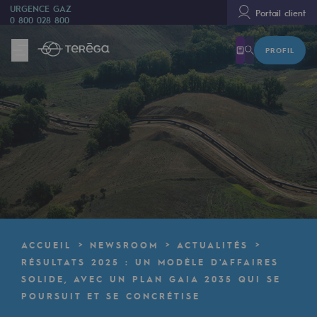
URGENCE GAZ
Portail client
0 800 028 800
PROFIL
Nous sommes
Nous sommes
80 ans d'histoire
Teréga
Teréga
Accélérateur de la transition énergétique
Un réseau local et européen
ACCUEIL
NEWSROOM
ACTUALITÉS
Une organisation adaptative et ouverte
RÉSULTATS 2025 : UN MODÈLE D'AFFAIRES
SOLIDE, AVEC UN PLAN GAIA 2035 QUI SE
Une organisation adaptative et o
POURSUIT ET SE CONCRÉTISE