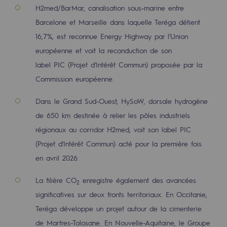
H2med/BarMar, canalisation sous-marine entre
Territorial
Barcelone et Marseille dans laquelle Teréga détient
Engagements auprès des territoires
16,7%, est reconnue Energy Highway par l'Union
européenne et voit la reconduction de son
Social
label PIC (Projet d'Intérêt Commun) proposée par la
Social
Commission européenne.
Notre investissement dans les compéte
Dans le Grand Sud-Ouest, HySoW, dorsale hydrogène
de 650 km destinée à relier les pôles industriels
Inclusion
régionaux au corridor H2med, voit son label PIC
Mixité et égalité Femme-Homme
(Projet d'Intérêt Commun) acté pour la première fois
QVCT
en avril 2026.
La filière CO
enregistre également des avancées
Sécurité
2
significatives sur deux fronts territoriaux. En Occitanie,
Sécurité
Teréga développe un projet autour de la cimenterie
PARI 2035, le programme de sécurité
de Martres-Tolosane. En Nouvelle-Aquitaine, le Groupe