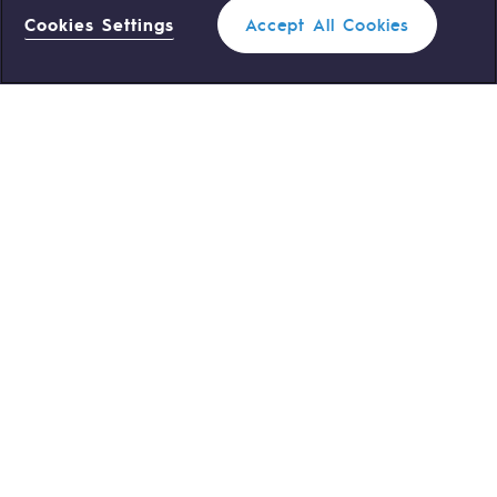
Cookies Settings
Accept All Cookies
0 559 133 400
Standard Teréga
0 800 028 800
Urgence gaz
ACCÈS RAPIDE
Nous contacter
Règlementation
Nous rejoindre
Portail client
Newsroom
Données personnelles
Mentions légales
Gestion des cookies
Accessibilité : partiellement
conforme
Plan du site
©Terega
2026