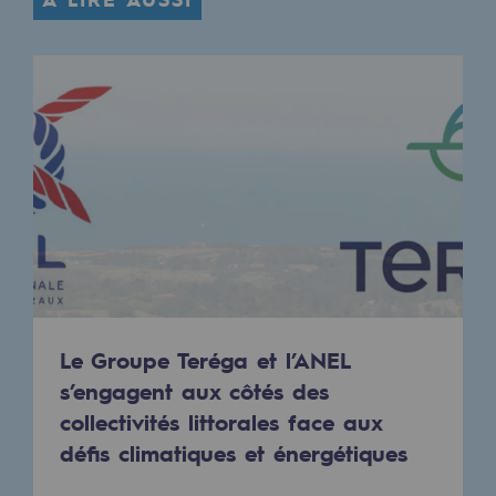
Présentation du fonds de dotation
Gouvernance du fonds de dotation et po
Soumettre un projet
Nos activités
Nos activités
Transport de gaz
Transport de gaz
Le Groupe Teréga et l’ANEL
Savoir-faire
s’engagent aux côtés des
collectivités littorales face aux
Projet type
défis climatiques et énergétiques
Exploitation du réseau de gaz