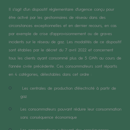
Digitalisation
Il s’agit d’un dispositif réglementaire d’urgence conçu pour
Transversalité et Collaboratif
être activé par les gestionnaires de réseau dans des
Notre culture et nos valeurs
circonstances exceptionnelles et en dernier recours, en cas
par exemple de crise d’approvisionnement ou de graves
Une organisation certifiée
incidents sur le réseau de gaz. Les modalités de ce dispositif
Notre organisation
sont établies par le décret du 7 avril 2022 et concernent
Notre organisation
tous les clients ayant consommé plus de 5 GWh au cours de
l’année civile précédente. Ces consommateurs sont répartis
Gouvernance
en 4 catégories, délestables dans cet ordre :
Indicateurs
Les centrales de production d’électricité à partir de
Publications institutionnelles
gaz
Où nous trouver
Les consommateurs pouvant réduire leur consommation
sans conséquence économique
Les énergies d'avenir
Les consommateurs subissant des conséquences