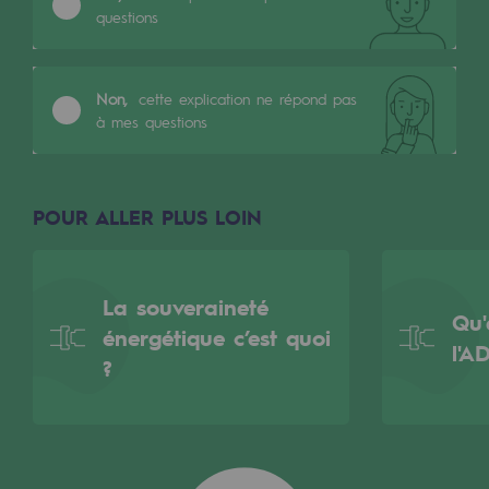
2050 : un monde d’énergies renouvelabl
questions
Objectif Hydrogène
Non,
cette explication ne répond pas
CCUS Objectif Zéro CO2
à mes questions
Objectif Biométhane
Le Labo
POUR ALLER PLUS LOIN
Acteur engagé
Acteur engagé
La souveraineté
Qu'
énergétique c’est quoi
Ambition RSE
l'A
?
Responsabilité environnementale
Responsabilité environnementale
BE POSITIF, le programme de responsabi