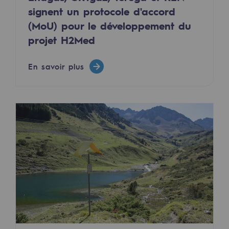
signent un protocole d'accord
Sécurité et cybersécurité
(MoU) pour le développement du
Santé et sécurité au travail
projet H2Med
Sécurité industrielle
En savoir plus
Gouvernance responsable
Gouvernance responsable
CADRE, le programme gouvernance
Organisation
Éthique et conformité
Achats responsables
Fonds de dotation
Fonds de dotation