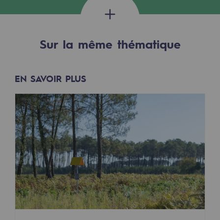
Décarbonation : une priorité
Limitation des émissions atmosphériques
Sur la même thématique
Gestion de l'énergie
Préservation de la biodiversité
EN SAVOIR PLUS
Gestion des impacts
Responsabilité sociale et territoriale
Responsabilité sociale et territoria
Energiz Mouv
Energiz Mouv
Le programme social et territorial de 
Territorial