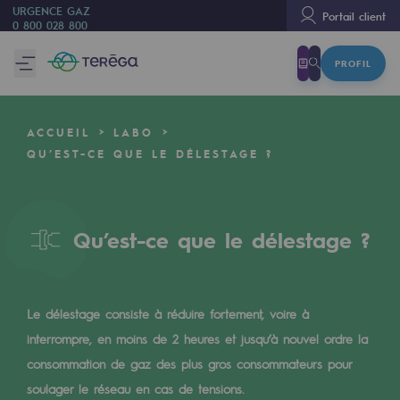
URGENCE GAZ
Portail client
0 800 028 800
PROFIL
Nous sommes
Nous sommes
ACCUEIL
LABO
80 ans d'histoire
QU’EST-CE QUE LE DÉLESTAGE ?
Teréga
Teréga
Qu’est-ce que le délestage ?
Accélérateur de la transition énergétique
Un réseau local et européen
Le délestage consiste à réduire fortement, voire à
Une organisation adaptative et ouverte
interrompre, en moins de 2 heures et jusqu’à nouvel ordre la
Une organisation adaptative et o
consommation de gaz des plus gros consommateurs pour
soulager le réseau en cas de tensions.