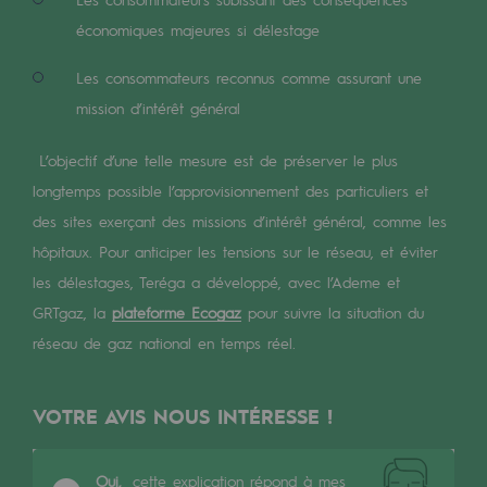
Les énergies d'avenir
économiques majeures si délestage
Notre vision
Les consommateurs reconnus comme assurant une
Gaz renouvelables et procédés durables
mission d’intérêt général
Gaz renouvelables et procédés d
L’objectif d’une telle mesure est de préserver le plus
Pyrogazéification et gazéification hydro
longtemps possible l’approvisionnement des particuliers et
des sites exerçant des missions d’intérêt général, comme les
Méthanation
hôpitaux. Pour anticiper les tensions sur le réseau, et éviter
Captage de CO2
les délestages, Teréga a développé, avec l’Ademe et
GRTgaz, la
plateforme Ecogaz
pour suivre la situation du
Nouveaux usages
réseau de gaz national en temps réel.
Concertations CH4, H2 et CO2
VOTRE AVIS NOUS INTÉRESSE !
Espace pédagogique
Espace pédagogique
Oui,
cette explication répond à mes