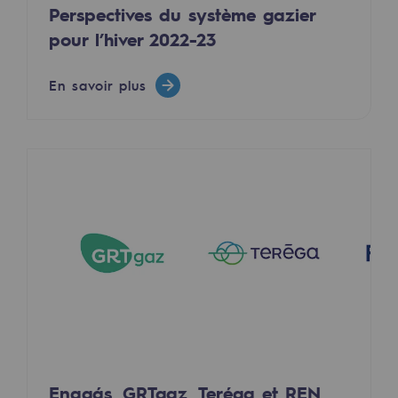
Perspectives du système gazier
Territorial
pour l’hiver 2022-23
Engagements auprès des territoires
En savoir plus
Social
Social
Notre investissement dans les compéte
Inclusion
Mixité et égalité Femme-Homme
QVCT
Sécurité
Sécurité
PARI 2035, le programme de sécurité
Enagás, GRTgaz, Teréga et REN