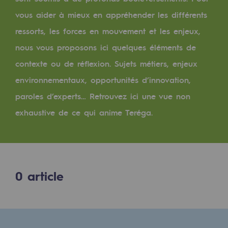
Digitalisation
vous aider à mieux en appréhender les différents
Transversalité et Collaboratif
ressorts, les forces en mouvement et les enjeux,
Notre culture et nos valeurs
nous vous proposons ici quelques éléments de
Une organisation certifiée
contexte ou de réflexion. Sujets métiers, enjeux
environnementaux, opportunités d’innovation,
Notre organisation
paroles d’experts… Retrouvez ici une vue non
Notre organisation
exhaustive de ce qui anime Teréga.
Gouvernance
Indicateurs
Publications institutionnelles
0
article
Où nous trouver
Les énergies d'avenir