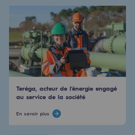
2050 : un monde d’énergies renouvelabl
Objectif Hydrogène
CCUS Objectif Zéro CO2
Objectif Biométhane
Le Labo
Acteur engagé
Acteur engagé
Teréga, acteur de l’énergie engagé
Ambition RSE
au service de la société
Responsabilité environnementale
En savoir plus
Responsabilité environnementale
BE POSITIF, le programme de responsabi