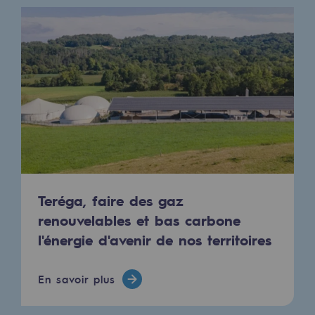
Les énergies d'avenir
Notre vision
Gaz renouvelables et procédés durables
Gaz renouvelables et procédés d
Pyrogazéification et gazéification hydro
Méthanation
Captage de CO2
Teréga, faire des gaz
Nouveaux usages
renouvelables et bas carbone
l'énergie d'avenir de nos territoires
Concertations CH4, H2 et CO2
Espace pédagogique
En savoir plus
Espace pédagogique