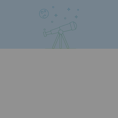
Territorial
Engagements auprès des territoires
Social
Social
Notre investissement dans les compéte
Inclusion
Mixité et égalité Femme-Homme
QVCT
Sécurité
Sécurité
PARI 2035, le programme de sécurité