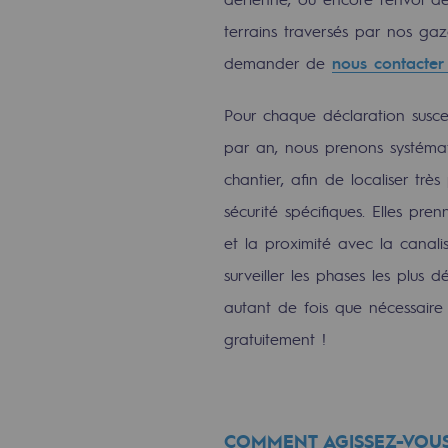
Gestion de l'énergie
terrains traversés par nos gaz
demander de
nous contacter
Préservation de la biodiversité
Gestion des impacts
Pour chaque déclaration susce
par an, nous prenons systémat
Responsabilité sociale et territorial
chantier, afin de localiser t
Responsabilité sociale et t
sécurité spécifiques. Elles pre
et la proximité avec la canali
Energiz Mouv
surveiller les phases les plus
Energiz Mouv
autant de fois que nécessaire 
gratuitement !
Le programme social et territori
Territorial
Territorial
COMMENT AGISSEZ-VOUS