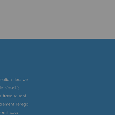
elation tiers de
e sécurité,
s travaux sont
galement Teréga
rent, sous