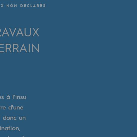
UX NON DÉCLARÉS
RAVAUX
ERRAIN
s à l'insu
ire d'une
t donc un
ination,