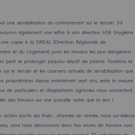
res
ut une sensibilisation du contrevenant sur le terrain. S'il
 envoyons également une lettre à son directeur HSE (Hygiène
 une copie à la DREAL (Direction Régionale de
ment et du Logement) pour les travaux les plus dangereux.
compétences
on peut se prolonger jusqu’au dépôt de plainte. Toutefois la
sur le terrain et les courriers annuels de sensibilisation que
x propriétaires depuis maintenant sept ans, reste la mesure
lus de particuliers et d'exploitants agricoles nous contactent,
er des travaux sur une parcelle autre que la leur !
e action porte ses fruits : d'année en année, nous surveillons
eau, ainsi nous découvrons deux fois moins de travaux non
r l’année écoulée, nous en avons recensé 70, soit moins de