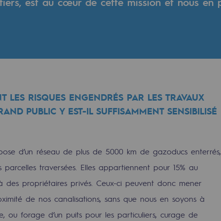
 tiers, est au cœur de cette mission et nous en 
T LES RISQUES ENGENDRÉS PAR LES TRAVAUX
AND PUBLIC Y EST-IL SUFFISAMMENT SENSIBILISÉ
pose d’un réseau de plus de 5000 km de gazoducs enterrés,
rables
s parcelles traversées. Elles appartiennent pour 15% au
océdés durables
 des propriétaires privés. Ceux-ci peuvent donc mener
oximité de nos canalisations, sans que nous en soyons à
n hydrothermale
ine, ou forage d’un puits pour les particuliers, curage de