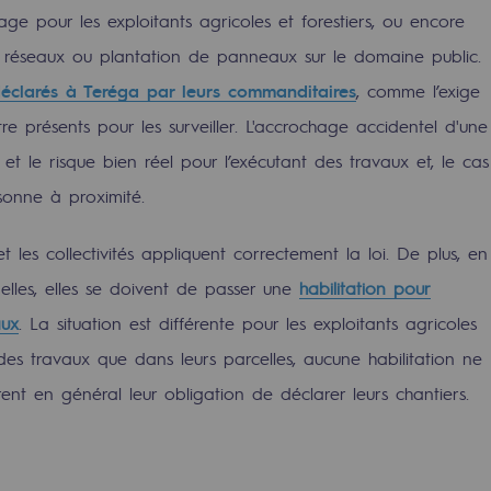
ge pour les exploitants agricoles et forestiers, ou encore
e réseaux ou plantation de panneaux sur le domaine public.
éclarés à Teréga par leurs commanditaires
, comme l’exige
re présents pour les surveiller. L'accrochage accidentel d'une
, et le risque bien réel pour l’exécutant des travaux et, le cas
onne à proximité.
t les collectivités appliquent correctement la loi. De plus, en
nelles, elles se doivent de passer une
habilitation pour
aux
. La situation est différente pour les exploitants agricoles
uvelables et bas carbone
nt des travaux que dans leurs parcelles, aucune habilitation ne
rent en général leur obligation de déclarer leurs chantiers.