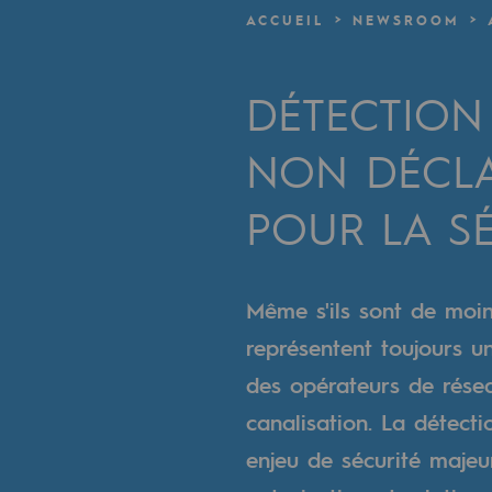
Un réseau local et européen
ACCUEIL
NEWSROOM
Une organisation adaptative et ou
DÉTECTION
Une organisation adaptat
NON DÉCLAR
Digitalisation
POUR LA S
Transversalité et Collaboratif
Notre culture et nos valeurs
Même s'ils sont de moin
Une organisation certifiée
représentent toujours un
Notre organisation
des opérateurs de résea
Notre organisation
canalisation. La détect
enjeu de sécurité majeu
Gouvernance