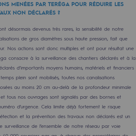
IONS MENÉES PAR TERÉGA POUR RÉDUIRE LES
AVAUX NON DÉCLARÉS ?
ont désormais devenus très rares, la sensibilité de notre
lisations de gros diamètres sous haute pression, fait que
reur. Nos actions sont donc multiples et ont pour résultat une
réga consacre à la surveillance des chantiers déclarés et à la
clarés d’importants moyens humains, matériels et financiers
 temps plein sont mobilisés, toutes nos canalisations
mentale
 posées au moins 20 cm au-delà de la profondeur minimale
, et tous nos ouvrages sont signalés par des bornes et
ponsabilité environnementale
numéro d’urgence. Cela limite déjà fortement le risque
étection et la prévention des travaux non déclarés est un
e surveillance de l’ensemble de notre réseau par voie
ériques
e 40 000 courriers par an, à chacun des propriétaires de