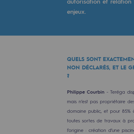
autorisation et relation
Indicateurs
enjeux.
Publications institutionnelles
Où nous trouver
Les énergies d'avenir
QUELS SONT EXACTEMEN
Les énergies d'avenir
NON DÉCLARÉS, ET LE GR
?
Notre vision
Philippe Courbin
- Teréga dis
Gaz renouvelables et procédés du
mais n’est pas propriétaire de
Gaz renouvelables et pr
domaine public, et pour 85% à
toutes sortes de travaux à pr
Pyrogazéification et gazéificatio
l’origine : création d’une pisc