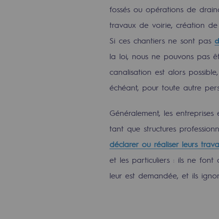
fossés ou opérations de draina
Méthanation
travaux de voirie, création d
Captage de CO2
Si ces chantiers ne sont pas
d
Nouveaux usages
la loi, nous ne pouvons pas êt
canalisation est alors possible
Concertations CH4, H2 et CO2
échéant, pour toute autre pers
Espace pédagogique
Généralement, les entreprises e
Espace pédagogique
tant que structures profession
déclarer ou réaliser leurs trav
2050 : un monde d’énergies reno
et les particuliers : ils ne fo
Objectif Hydrogène
leur est demandée, et ils igno
CCUS Objectif Zéro CO2
Objectif Biométhane