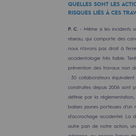
QUELLES SONT LES ACT
Le Labo
RISQUES LIÉS À CES TR
Acteur engagé
P. C.
- Même si les incidents s
réseau, qui comporte des cana
Acteur engagé
nous n’avons pas droit à l’er
Ambition RSE
accidentologie très faible. Te
prévention des travaux non dé
Responsabilité environnementale
: 30 collaborateurs équivalent
Responsabilité environne
construites depuis 2006 sont
définie par la réglementation
BE POSITIF, le programme de res
balises jaunes porteuses d'un 
Décarbonation : une priorité
d'accrochage accidentel. La d
autre pan de notre action, un
Limitation des émissions atmosph
aérienne, ou encore l'envoi d