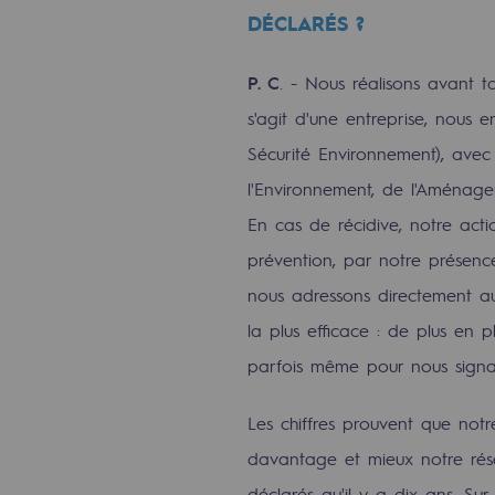
DÉCLARÉS ?
Engagements auprès des territoi
P. C
. - Nous réalisons avant to
Social
s'agit d'une entreprise, nous
Social
Sécurité Environnement), avec
l'Environnement, de l'Aménage
Notre investissement dans les 
En cas de récidive, notre acti
Inclusion
prévention, par notre présence 
nous adressons directement au
Mixité et égalité Femme-Homme
la plus efficace : de plus en p
QVCT
parfois même pour nous signal
Sécurité
Les chiffres prouvent que notr
Sécurité
davantage et mieux notre rés
déclarés qu'il y a dix ans. Su