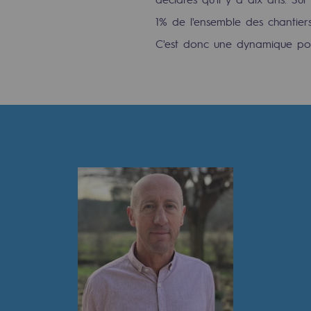
PARI 2035, le programme de séc
1% de l'ensemble des chantier
C'est donc une dynamique posi
Sécurité et cybersécurité
Santé et sécurité au travail
Sécurité industrielle
Gouvernance responsable
Gouvernance responsabl
CADRE, le programme gouverna
Organisation
Éthique et conformité
Achats responsables