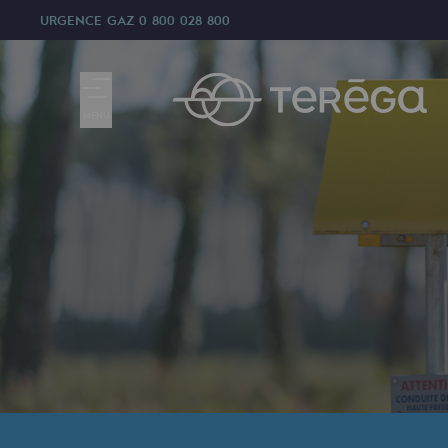
URGENCE GAZ
0 800 028 800
MENU
Nous sommes
Nous sommes
80 ans d'histoire
Teréga
Teréga
Accélérateur de la transition éner