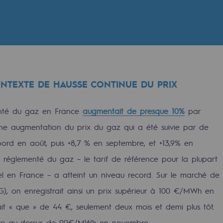
NTEXTE DE HAUSSE CONTINUE DU PRIX
ementé du gaz en France
augmentait de presque 10%
par
ne augmentation du prix du gaz qui a été suivie par de
bord en août, puis +8,7 % en septembre, et +13,9% en
f réglementé du gaz – le tarif de référence pour la plupart
rables
el en France – a atteint un niveau record. Sur le marché de
océdés durables
), on enregistrait ainsi un prix supérieur à 100 €/MWh en
ait « que » de 44 €, seulement deux mois et demi plus tôt.
n hydrothermale
core au-dessus de 90€/MWh en novembre.