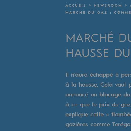
Un réseau local et européen
ACCUEIL
NEWSROOM
MARCHÉ DU GAZ : COMME
Une organisation adaptative et ou
Une organisation adaptat
MARCHÉ DU
Digitalisation
HAUSSE DU 
Transversalité et Collaboratif
Notre culture et nos valeurs
Il n’aura échappé à pers
à la hausse. Cela vaut 
Une organisation certifiée
annoncé un blocage du p
Notre organisation
à ce que le prix du gaz
Notre organisation
explique cette « flambé
gazières comme Teréga 
Gouvernance