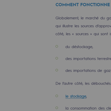
COMMENT FONCTIONNE 
PARI 2035, le programme de séc
Sécurité et cybersécurité
Globalement, le marché du gaz
qui illustre les sources d’app
Santé et sécurité au travail
côté, les « sources » qui sont i
Sécurité industrielle
du déstockage,
Gouvernance responsable
des importations terrestre
Gouvernance responsabl
des importations de gaz 
CADRE, le programme gouverna
De l’autre côté, les débouchés 
Organisation
le stockage
,
Éthique et conformité
la consommation des clie
Achats responsables