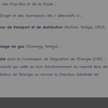
 des Pays-Bas et de la Russie ;
Engie et des fournisseurs dits « alternatifs ») ;
eau
de transport et de distribution
(NaTran, Teréga, GRDF,
e
ockage de gaz
(Storengy, Teréga) ;
erritoriale
rôle
dont la Commission de Régulation de l’Énergie (CRE) –
endante qui veille au bon fonctionnement du marché libre de
médiateur de l’énergie ou encore la Direction Générale de
…
al de Teréga