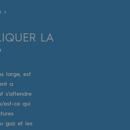
1 ?
IQUER LA
?
s large, est
ent a
t s’attendre
’est-ce qui
ctures
u gaz et les