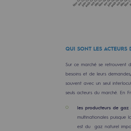
Le Labo
Acteur engagé
Acteur engagé
QUI SONT LES ACTEURS
Ambition RSE
Sur ce marché se retrouvent dif
Responsabilité environnementale
besoins et de leurs demandes, 
Responsabilité environne
souvent avec un seul interlocu
seuls acteurs du marché. En Fr
BE POSITIF, le programme de res
les producteurs de gaz
Décarbonation : une priorité
multinationales puisque 
Limitation des émissions atmosph
est du gaz naturel impor