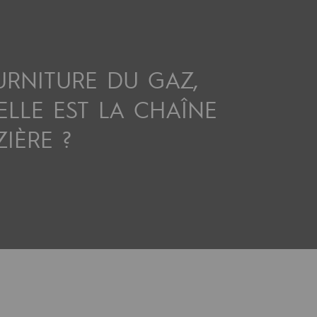
res
URNITURE DU GAZ,
ELLE EST LA CHAÎNE
IÈRE ?
compétences