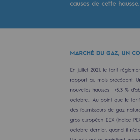
causes de cette hausse.
Indicateurs
Publications institutionnelles
Où nous trouver
MARCHÉ DU GAZ, UN CO
Les énergies d'avenir
Les énergies d'avenir
En juillet 2021, le tarif régl
rapport au mois précédent. U
Notre vision
nouvelles hausses : +5,3 % d’a
octobre… Au point que le tari
Gaz renouvelables et procédés du
des fournisseurs de gaz natur
Gaz renouvelables et pr
gros européen EEX (indice PEG
octobre dernier, quand il n’ét
Pyrogazéification et gazéificatio
Un prix qui se maintient en