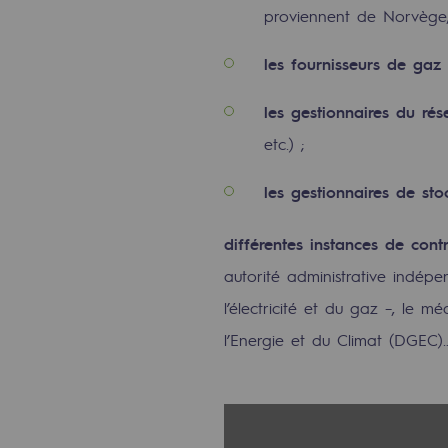
proviennent de Norvège,
Gestion de l'énergie
les fournisseurs de gaz
(
Préservation de la biodiversité
les gestionnaires du rés
Gestion des impacts
etc.) ;
Responsabilité sociale et territorial
les gestionnaires de st
Responsabilité sociale et t
différentes instances de cont
Energiz Mouv
autorité administrative indép
Energiz Mouv
l’électricité et du gaz –, le 
l’Energie et du Climat (DGEC)
Le programme social et territori
Territorial
Territorial