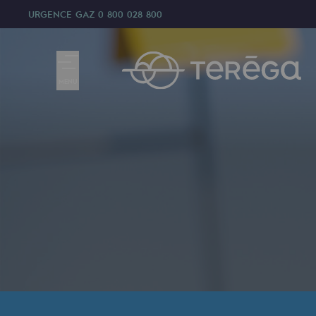
URGENCE GAZ
0 800 028 800
MENU
Nous sommes
Nous sommes
80 ans d'histoire
Teréga
Teréga
Accélérateur de la transition éner