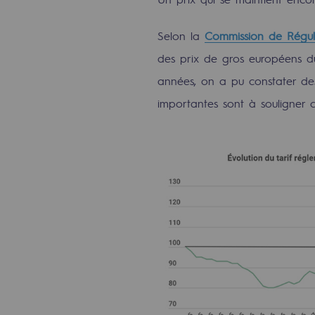
Méthanation
Selon la
Commission de Régula
Captage de CO2
des prix de gros européens du
Nouveaux usages
années, on a pu constater des 
importantes sont à souligner c
Concertations CH4, H2 et CO2
Espace pédagogique
Espace pédagogique
2050 : un monde d’énergies reno
Objectif Hydrogène
CCUS Objectif Zéro CO2
Objectif Biométhane