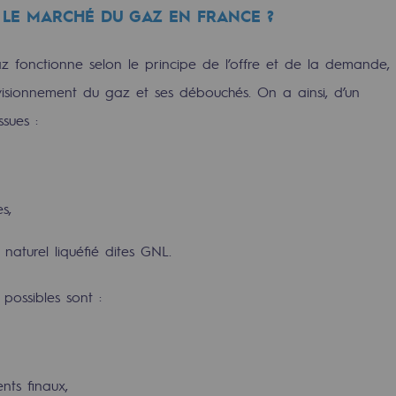
LE MARCHÉ DU GAZ EN FRANCE ?
urité
 fonctionne selon le principe de l’offre et de la demande,
rovisionnement du gaz et ses débouchés. On a ainsi, d’un
ssues :
s,
e
naturel liquéfié dites GNL.
nce
possibles sont :
nts finaux,