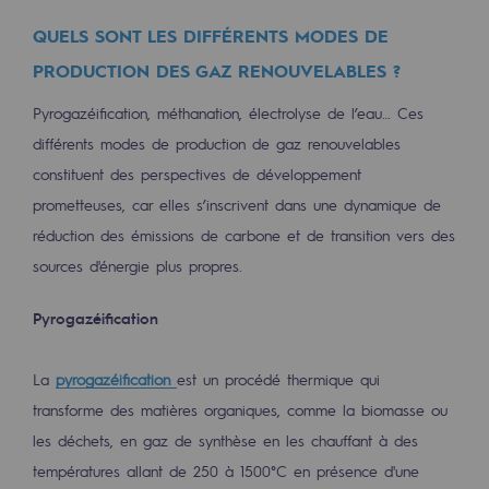
QUELS SONT LES DIFFÉRENTS MODES DE
Présentation du fonds de dotation
PRODUCTION DES GAZ RENOUVELABLES ?
Gouvernance du fonds de dotation et po
Pyrogazéification, méthanation, électrolyse de l’eau… Ces
Soumettre un projet
différents modes de production de gaz renouvelables
constituent des perspectives de développement
Nos activités
prometteuses, car elles s’inscrivent dans une dynamique de
Nos activités
réduction des émissions de carbone et de transition vers des
sources d'énergie plus propres.
Transport de gaz
Transport de gaz
Pyrogazéification
Savoir-faire
La
pyrogazéification
est un procédé thermique qui
transforme des matières organiques, comme la biomasse ou
Projet type
les déchets, en gaz de synthèse en les chauffant à des
Exploitation du réseau de gaz
températures allant de 250 à 1500°C en présence d'une