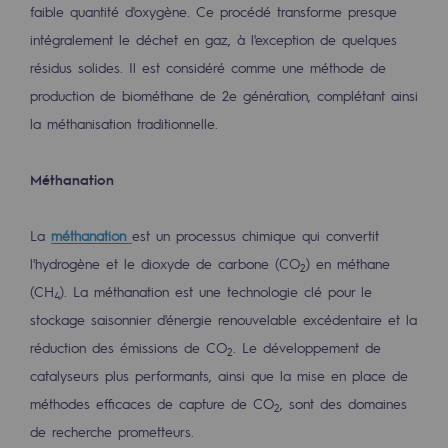
Raccordement au réseau de gaz
faible quantité d'oxygène. Ce procédé transforme presque
intégralement le déchet en gaz, à l'exception de quelques
Stockage de gaz
résidus solides. Il est considéré comme une méthode de
Stockage de gaz
production de biométhane de 2e génération, complétant ainsi
la méthanisation traditionnelle.
Savoir-faire
Projet type
Méthanation
Infrastructures historiques
La
méthanation
est un processus chimique qui convertit
l'hydrogène et le dioxyde de carbone (CO
) en méthane
Biométhane
2
(CH
). La méthanation est une technologie clé pour le
Biométhane
4
stockage saisonnier d'énergie renouvelable excédentaire et la
Biométhane : Enjeux et opportunités
réduction des émissions de CO
. Le développement de
2
catalyseurs plus performants, ainsi que la mise en place de
Qu'est-ce que la méthanisation ?
méthodes efficaces de capture de CO
, sont des domaines
2
Teréga, partenaire de référence sur le 
de recherche prometteurs.