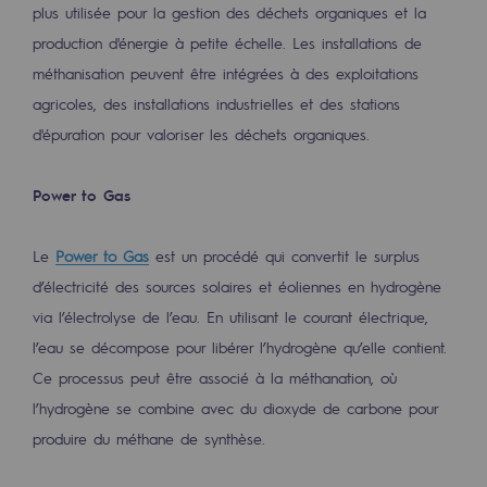
Stratégie & Innovation
plus utilisée pour la gestion des déchets organiques et la
production d'énergie à petite échelle. Les installations de
Notre stratégie d’innovation
méthanisation peuvent être intégrées à des exploitations
Notre stratégie d’innovation
agricoles, des installations industrielles et des stations
d'épuration pour valoriser les déchets organiques.
Objectif Recherche & Innovation : sécur
Objectif Recherche & Innovation : envi
Power to Gas
Objectif Recherche & Innovation : bio
Le
Power to Gas
est un procédé qui convertit le surplus
Objectif Recherche & Innovation : hydr
d’électricité des sources solaires et éoliennes en hydrogène
via l’électrolyse de l’eau. En utilisant le courant électrique,
Objectif Recherche & Innovation : syst
l’eau se décompose pour libérer l’hydrogène qu’elle contient.
Partenariats et innovation participative
Ce processus peut être associé à la méthanation, où
l’hydrogène se combine avec du dioxyde de carbone pour
Newsroom
produire du méthane de synthèse.
Newsroom