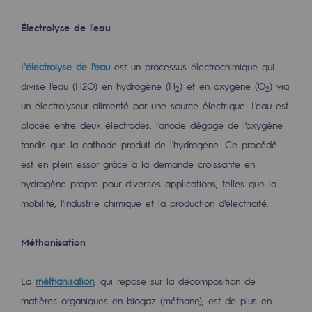
Hydrogène
Électrolyse de l'eau
Hydrogène
L'
électrolyse de l'eau
est un processus électrochimique qui
Hydrogène : Enjeux et opportunités
divise l'eau (H2O) en hydrogène (H
) et en oxygène (O
) via
2
2
Production d'hydrogène
un électrolyseur alimenté par une source électrique. L'eau est
placée entre deux électrodes, l'anode dégage de l'oxygène
Transport d'hydrogène
tandis que la cathode produit de l'hydrogène. Ce procédé
Stockage d'hydrogène
est en plein essor grâce à la demande croissante en
Projet HySoW
hydrogène propre pour diverses applications, telles que la
mobilité, l'industrie chimique et la production d'électricité.
Projet H2med
Appel à Manifestation d'Intérêt H2 et C
Méthanisation
Cartographie du réseau
La
méthanisation
, qui repose sur la décomposition de
Stratégie & Innovation
matières organiques en biogaz (méthane), est de plus en