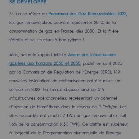
SE DÉVELOPPE…
Territorial
Si l’on se réfère au
Panorama des Gaz Renouvelables 2022
,
Engagements auprès des territoires
les gaz renouvelables peuvent représenter 20 % de la
consommation de gaz en France, dès 2030. Et la filière
Social
s’étoffe et se structure à bon rythme !
Social
Ainsi, selon le rapport intitulé
Avenir des infrastructures
Notre investissement dans les compéte
gazières aux horizons 2030 et 2050
, publié en avril 2023
Inclusion
par la Commission de Régulation de l’Energie (CRE), 149
nouvelles installations de méthanisation ont été mises en
Mixité et égalité Femme-Homme
service en 2022. La France dispose ainsi de 514
QVCT
infrastructures opérationnelles, représentant un potentiel
d’injection de biométhane dans le réseau de 9 TWh/an. Les
Sécurité
sites raccordés ont produit 7 TWh de gaz renouvelable, soit
Sécurité
1,6% de la consommation (430 TWh). Ce chiffre est supérieur
à l’objectif de la Programmation pluriannuelle de l'énergie
PARI 2035, le programme de sécurité