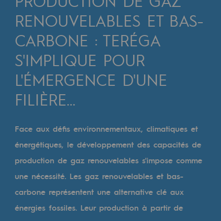
PRODUCTION DE GAZ
Digitalisation
RENOUVELABLES ET BAS-
Transversalité et Collaboratif
CARBONE : TERÉGA
Notre culture et nos valeurs
S'IMPLIQUE POUR
Une organisation certifiée
L'ÉMERGENCE D'UNE
Notre organisation
FILIÈRE...
Notre organisation
Gouvernance
Face aux défis environnementaux, climatiques et
Indicateurs
énergétiques, le développement des capacités de
production de gaz renouvelables s'impose comme
Publications institutionnelles
une nécessité. Les gaz renouvelables et bas-
Où nous trouver
carbone représentent une alternative clé aux
Les énergies d'avenir
énergies fossiles. Leur production à partir de