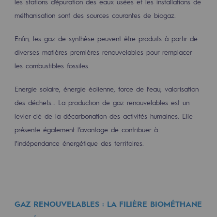
les stations d'épuration des eaux usées et les installations de
Décarbonation : une priorité
méthanisation sont des sources courantes de biogaz.
Limitation des émissions atmosphériques
Enfin, les gaz de synthèse peuvent être produits à partir de
Gestion de l'énergie
diverses matières premières renouvelables pour remplacer
les combustibles fossiles.
Préservation de la biodiversité
Gestion des impacts
Energie solaire, énergie éolienne, force de l’eau, valorisation
des déchets… La production de gaz renouvelables est un
Responsabilité sociale et territoriale
levier-clé de la décarbonation des activités humaines. Elle
Responsabilité sociale et territoria
présente également l’avantage de contribuer à
l’indépendance énergétique des territoires.
Energiz Mouv
Energiz Mouv
Le programme social et territorial de 
GAZ RENOUVELABLES : LA FILIÈRE BIOMÉTHANE
Territorial