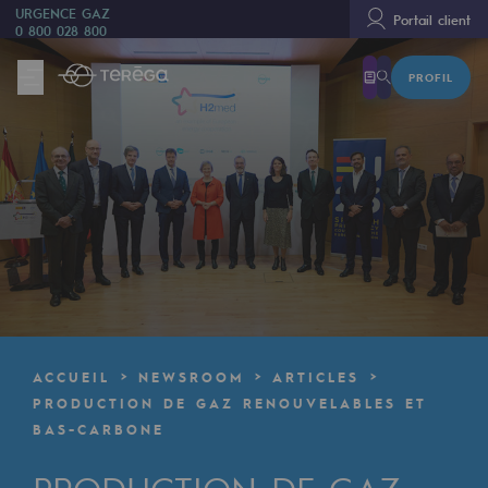
URGENCE GAZ
Portail client
0 800 028 800
PROFIL
Nous sommes
Nous sommes
80 ans d'histoire
Teréga
Teréga
Accélérateur de la transition énergétique
Un réseau local et européen
ACCUEIL
NEWSROOM
ARTICLES
Une organisation adaptative et ouverte
PRODUCTION DE GAZ RENOUVELABLES ET
BAS-CARBONE
Une organisation adaptative et o