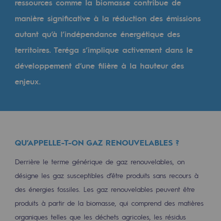
ressources comme la biomasse contribue de
Les énergies d'avenir
manière significative à la réduction des émissions
Notre vision
autant qu’à l’indépendance énergétique des
Gaz renouvelables et procédés durables
territoires. Teréga s’implique activement dans le
Gaz renouvelables et procédés d
développement d’une filière à la hauteur des
enjeux.
Pyrogazéification et gazéification hydro
Méthanation
Captage de CO2
QU’APPELLE-T-ON GAZ RENOUVELABLES ?
Nouveaux usages
Derrière le terme générique de gaz renouvelables, on
Concertations CH4, H2 et CO2
désigne les gaz susceptibles d’être produits sans recours à
Espace pédagogique
des énergies fossiles. Les gaz renouvelables peuvent être
produits à partir de la biomasse, qui comprend des matières
Espace pédagogique
organiques telles que les déchets agricoles, les résidus