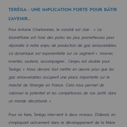
TERÉGA : UNE IMPLICATION FORTE POUR BÂTIR
Communiqués de presse
L’AVENIR…
Actualités
Pour Antoine Charbonnier, le constat est clair : «
Le
Documentation
biométhane est l’une des pistes les plus prometteuses pour
Evénements
répondre à notre enjeu de production de gaz renouvelables.
La dynamique est exponentielle sur ce segment
». Innover,
L'édito Teréga
inventer, soutenir, accompagner… L’enjeu est double pour
Les actions soutenues par Teréga
Teréga. «
Nous devons tout mettre en œuvre pour que les
gaz renouvelables occupent une place importante sur le
marché de l’énergie en France. Cela nous permet de
valoriser le potentiel et les compétences de nos actifs dans
un monde décarboné.
»
Pour ce faire, Teréga intervient à deux niveaux. D’abord, en
s’impliquant activement dans le développement de la filière