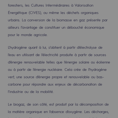
2050 : un monde d’énergies renouvelabl
forestiers, les Cultures Intermédiraires à Valorisation
Énergétique (CIVES), ou même les déchets organiques
Objectif Hydrogène
urbains. La conversion de la biomasse en gaz présente par
CCUS Objectif Zéro CO2
ailleurs l’avantage de constituer un débouché économique
pour le monde agricole.
Objectif Biométhane
L'hydrogène quant à lui, s’obtient à partir d'électrolyse de
Le Labo
l'eau en utilisant de l'électricité produite à partir de sources
Acteur engagé
d'énergie renouvelable telles que l'énergie solaire ou éolienne
ou à partir de l'énergie nucléaire. Cela crée de l'hydrogène
Acteur engagé
vert, une source d'énergie propre et renouvelable ou bas-
Ambition RSE
carbone pour répondre aux enjeux de décarbonation de
l’industrie ou de la mobilité.
Responsabilité environnementale
Responsabilité environnementale
Le biogaz, de son côté, est produit par la décomposition de
la matière organique en l'absence d'oxygène. Les décharges,
BE POSITIF, le programme de responsabi