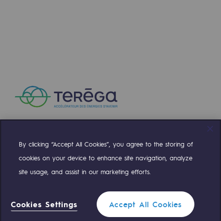
By clicking “Accept All Cookies”, you agree to the storing of
Compte Twitter
Compte Facebook
Compte Linkedin
Compte Youtube
cookies on your device to enhance site navigation, analyze
site usage, and assist in our marketing efforts.
NOS ÉQUIPES SONT À VOTRE ÉCOUTE
Cookies Settings
Accept All Cookies
0 559 133 400
Standard Teréga