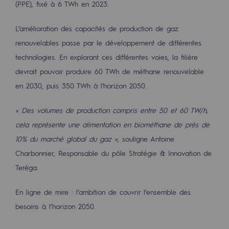
(PPE), fixé à 6 TWh en 2023.
Sécurité et cybersécurité
L’amélioration des capacités de production de gaz
Santé et sécurité au travail
renouvelables passe par le développement de différentes
Sécurité industrielle
technologies. En explorant ces différentes voies, la filière
devrait pouvoir produire 60 TWh de méthane renouvelable
Gouvernance responsable
en 2030, puis 350 TWh à l'horizon 2050.
Gouvernance responsable
« Des volumes de production compris entre 50 et 60 TW/h,
CADRE, le programme gouvernance
cela représente une alimentation en biométhane de près de
10% du marché global du gaz »
, souligne Antoine
Organisation
Charbonnier, Responsable du pôle Stratégie & Innovation de
Éthique et conformité
Teréga.
Achats responsables
En ligne de mire : l’ambition de couvrir l’ensemble des
besoins à l’horizon 2050.
Fonds de dotation
Fonds de dotation