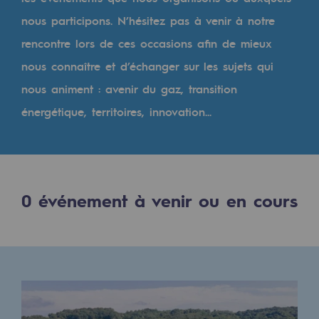
Digitalisation
nous participons. N’hésitez pas à venir à notre
Transversalité et Collaboratif
rencontre lors de ces occasions afin de mieux
Notre culture et nos valeurs
nous connaître et d’échanger sur les sujets qui
Une organisation certifiée
nous animent : avenir du gaz, transition
énergétique, territoires, innovation...
Notre organisation
Notre organisation
Gouvernance
0
événement à venir ou en cours
Indicateurs
Publications institutionnelles
Où nous trouver
Les énergies d'avenir