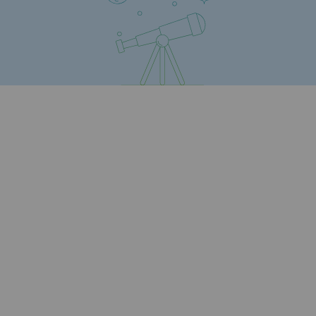
Territorial
Engagements auprès des territoires
Social
Social
Notre investissement dans les compéte
Inclusion
Mixité et égalité Femme-Homme
QVCT
Sécurité
Sécurité
PARI 2035, le programme de sécurité