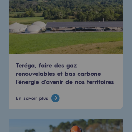
Les énergies d'avenir
Notre vision
Gaz renouvelables et procédés durables
Gaz renouvelables et procédés d
Pyrogazéification et gazéification hydro
Méthanation
Teréga, faire des gaz
renouvelables et bas carbone
Captage de CO2
l'énergie d'avenir de nos territoires
Nouveaux usages
En savoir plus
Concertations CH4, H2 et CO2
Espace pédagogique
Espace pédagogique