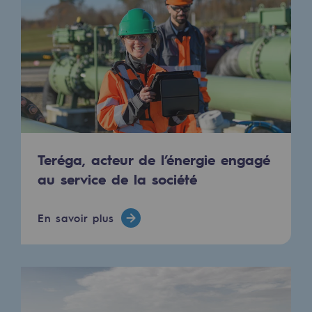
2050 : un monde d’énergies renouvelabl
Objectif Hydrogène
CCUS Objectif Zéro CO2
Objectif Biométhane
Le Labo
Teréga, acteur de l’énergie engagé
Acteur engagé
au service de la société
Acteur engagé
Ambition RSE
En savoir plus
Responsabilité environnementale
Responsabilité environnementale
BE POSITIF, le programme de responsabi