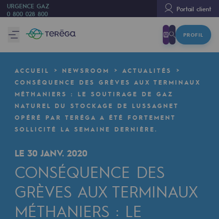
URGENCE GAZ
Portail client
0 800 028 800
PROFIL
Nous sommes
Nous sommes
ACCUEIL
NEWSROOM
ACTUALITÉS
80 ans d'histoire
CONSÉQUENCE DES GRÈVES AUX TERMINAUX
MÉTHANIERS : LE SOUTIRAGE DE GAZ
Teréga
NATUREL DU STOCKAGE DE LUSSAGNET
Teréga
OPÉRÉ PAR TERÉGA A ÉTÉ FORTEMENT
SOLLICITÉ LA SEMAINE DERNIÈRE.
Accélérateur de la transition énergétique
LE 30 JANV. 2020
Un réseau local et européen
CONSÉQUENCE DES
Une organisation adaptative et ouverte
GRÈVES AUX TERMINAUX
Une organisation adaptative et o
MÉTHANIERS : LE