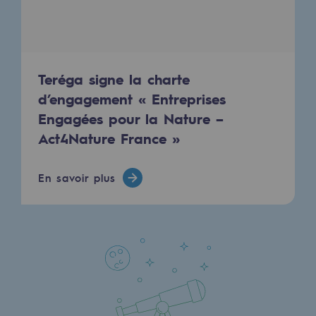
Sécurité et cybersécurité
Santé et sécurité au travail
Sécurité industrielle
Teréga signe la charte
d’engagement « Entreprises
Gouvernance responsable
Engagées pour la Nature –
Act4Nature France »
Gouvernance responsable
CADRE, le programme gouvernance
En savoir plus
Organisation
Éthique et conformité
Achats responsables
Fonds de dotation
Fonds de dotation