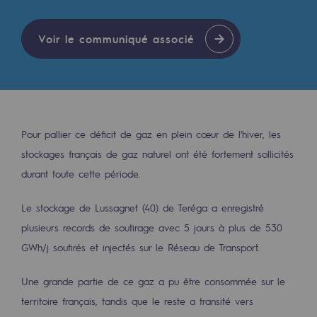
Les énergies d'avenir
Voir le communiqué associé
Notre vision
Gaz renouvelables et procédés durables
Gaz renouvelables et procédés d
Pyrogazéification et gazéification hydro
Pour pallier ce déficit de gaz en plein cœur de l'hiver, les
Méthanation
stockages français de gaz naturel ont été fortement sollicités
durant toute cette période.
Captage de CO2
Le stockage de Lussagnet (40) de Teréga a enregistré
Nouveaux usages
plusieurs records de soutirage avec 5 jours à plus de 530
Concertations CH4, H2 et CO2
GWh/j soutirés et injectés sur le Réseau de Transport.
Espace pédagogique
Une grande partie de ce gaz a pu être consommée sur le
Espace pédagogique
territoire français, tandis que le reste a transité vers