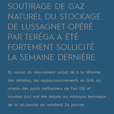
Digitalisation
SOUTIRAGE DE GAZ
Transversalité et Collaboratif
NATUREL DU STOCKAGE
Notre culture et nos valeurs
DE LUSSAGNET OPÉRÉ
Une organisation certifiée
PAR TERÉGA A ÉTÉ
Notre organisation
FORTEMENT SOLLICITÉ
Notre organisation
LA SEMAINE DERNIÈRE.
Gouvernance
En raison du mouvement social lié à la réforme
Indicateurs
des retraites, les approvisionnements en GNL au
Publications institutionnelles
niveau des ports méthaniers de Fos (13) et
Où nous trouver
Montoir (44) ont été réduits au minimum technique
de la mi-janvier au vendredi 24 janvier.
Les énergies d'avenir