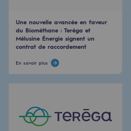
Territorial
Engagements auprès des territoires
Une nouvelle avancée en faveur
du Biométhane : Teréga et
Social
Mélusine Énergie signent un
Social
contrat de raccordement
Notre investissement dans les compéte
En savoir plus
Inclusion
Mixité et égalité Femme-Homme
QVCT
Sécurité
Sécurité
PARI 2035, le programme de sécurité