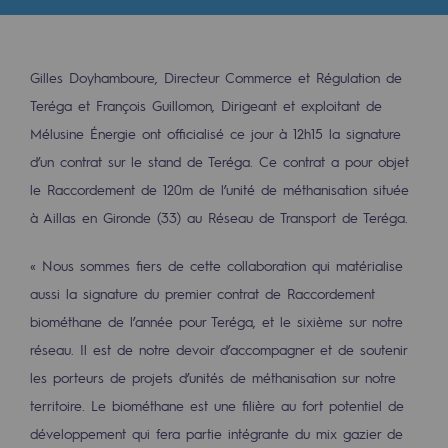
Les énergies d'avenir
Notre vision
Gilles Doyhamboure, Directeur Commerce et Régulation de
Gaz renouvelables et procédés durables
Teréga et François Guillomon, Dirigeant et exploitant de
Gaz renouvelables et procédés d
Mélusine Énergie ont officialisé ce jour à 12h15 la signature
d’un contrat sur le stand de Teréga. Ce contrat a pour objet
Pyrogazéification et gazéification hydro
le Raccordement de 120m de l’unité de méthanisation située
Méthanation
à Aillas en Gironde (33) au Réseau de Transport de Teréga.
Captage de CO2
« Nous sommes fiers de cette collaboration qui matérialise
aussi la signature du premier contrat de Raccordement
Nouveaux usages
biométhane de l’année pour Teréga, et le sixième sur notre
Concertations CH4, H2 et CO2
réseau. Il est de notre devoir d’accompagner et de soutenir
les porteurs de projets d’unités de méthanisation sur notre
Espace pédagogique
territoire. Le biométhane est une filière au fort potentiel de
Espace pédagogique
développement qui fera partie intégrante du mix gazier de