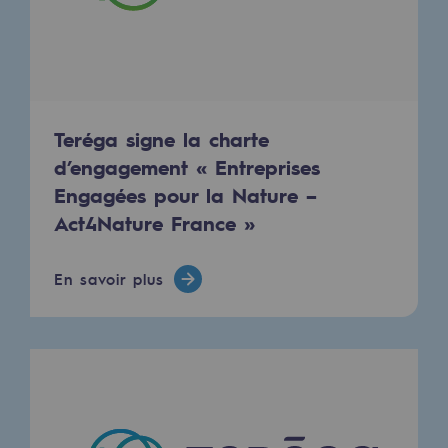
Territorial
Engagements auprès des territoires
Social
Teréga signe la charte
Social
d’engagement « Entreprises
Notre investissement dans les compéte
Engagées pour la Nature –
Act4Nature France »
Inclusion
Mixité et égalité Femme-Homme
En savoir plus
QVCT
Sécurité
Sécurité
PARI 2035, le programme de sécurité