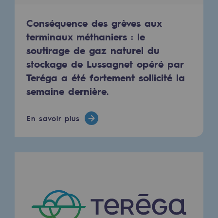
Décarbonation : une priorité
Conséquence des grèves aux
Limitation des émissions atmosphériques
terminaux méthaniers : le
soutirage de gaz naturel du
Gestion de l'énergie
stockage de Lussagnet opéré par
Préservation de la biodiversité
Teréga a été fortement sollicité la
Gestion des impacts
semaine dernière.
Responsabilité sociale et territoriale
En savoir plus
Responsabilité sociale et territoria
Energiz Mouv
Energiz Mouv
Le programme social et territorial de 
Territorial