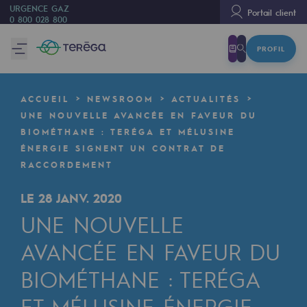
URGENCE GAZ
Portail client
0 800 028 800
PROFIL
Nous sommes
Nous sommes
ACCUEIL
NEWSROOM
ACTUALITÉS
80 ans d'histoire
UNE NOUVELLE AVANCÉE EN FAVEUR DU
BIOMÉTHANE : TERÉGA ET MÉLUSINE
Teréga
ÉNERGIE SIGNENT UN CONTRAT DE
Teréga
RACCORDEMENT
Accélérateur de la transition énergétique
LE 28 JANV. 2020
UNE NOUVELLE
Un réseau local et européen
AVANCÉE EN FAVEUR DU
Une organisation adaptative et ouverte
BIOMÉTHANE : TERÉGA
Une organisation adaptative et o
ET MÉLUSINE ÉNERGIE