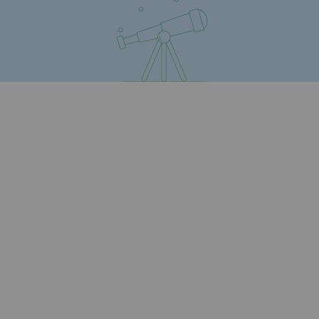
Présentation du fonds de dotation
Gouvernance du fonds de dotation et po
Soumettre un projet
Nos activités
Nos activités
Transport de gaz
Transport de gaz
Savoir-faire
Projet type
Exploitation du réseau de gaz