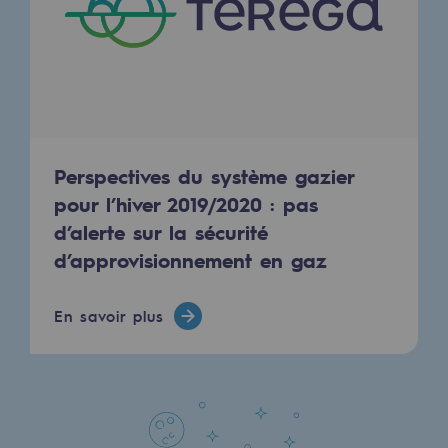
Sécurité et cybersécurité
Santé et sécurité au travail
Sécurité industrielle
Gouvernance responsable
Perspectives du système gazier
Gouvernance responsable
pour l’hiver 2019/2020 : pas
d’alerte sur la sécurité
CADRE, le programme gouvernance
d’approvisionnement en gaz
Organisation
En savoir plus
Éthique et conformité
Achats responsables
Fonds de dotation
Fonds de dotation