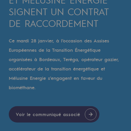
Digitalisation
SIGNENT UN CONTRAT
Transversalité et Collaboratif
DE RACCORDEMENT
Notre culture et nos valeurs
Une organisation certifiée
Ce mardi 28 janvier, à l’occasion des Assises
Notre organisation
Européennes de la Transition Énergétique
Notre organisation
organisées à Bordeaux, Teréga, opérateur gazier,
accélérateur de la transition énergétique et
Gouvernance
Mélusine Energie s’engagent en faveur du
Indicateurs
biométhane.
Publications institutionnelles
Où nous trouver
Voir le communiqué associé
Les énergies d'avenir