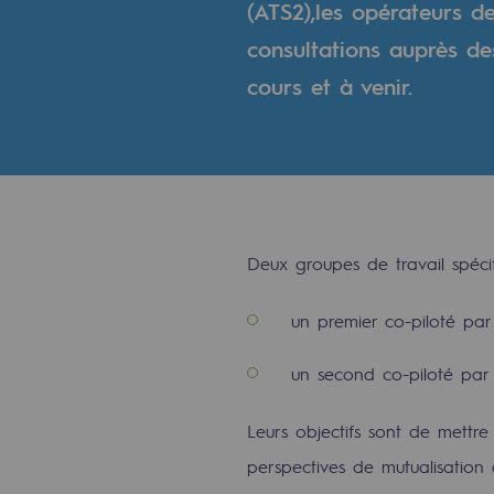
(ATS2),les opérateurs d
Indicateurs
consultations auprès d
cours et à venir.
Publications institutionnelles
Où nous trouver
Les énergies d'avenir
Les énergies d'avenir
Deux groupes de travail spéci
Notre vision
un premier co-piloté par
Gaz renouvelables et procédés du
un second co-piloté par
Gaz renouvelables et pr
Leurs objectifs sont de mettr
Pyrogazéification et gazéificatio
perspectives de mutualisation