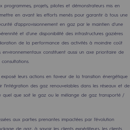
ux programmes, projets, pilotes et démonstrateurs mis en
 mettre en avant les efforts menés pour garantir à tous une
sécurité d’approvisionnement en gaz par le maintien d'une
 pérennité et d'une disponibilité des infrastructures gazières
lioration de la performance des activités à moindre coût
s environnementaux constituent aussi un axe prioritaire de
consultations.
 exposé leurs actions en faveur de la transition énergétique
mentale
 l’intégration des gaz renouvelables dans les réseaux et de
ce quel que soit le gaz ou le mélange de gaz transporté /
ponsabilité environnementale
ssées aux parties prenantes impactées par l'évolution
ériques
ockage de gaz, à savoir les clients expéditeurs, les clients