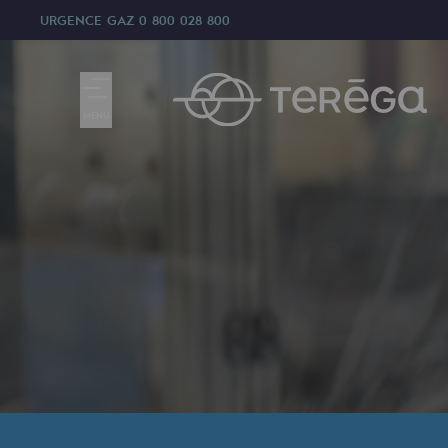
URGENCE GAZ
0 800 028 800
MENU
Nous sommes
Nous sommes
80 ans d'histoire
Teréga
Teréga
Accélérateur de la transition éner