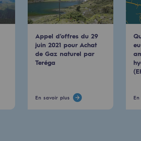
res
Appel d’offres du 29
Qu
juin 2021 pour Achat
eu
de Gaz naturel par
am
compétences
Teréga
hy
(E
En savoir plus
En 