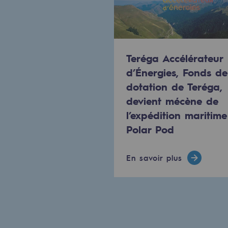
Engagements auprès des territoi
Social
Teréga Accélérateur
Social
d’Énergies, Fonds de
dotation de Teréga,
Notre investissement dans les 
devient mécène de
l’expédition maritime
Inclusion
Polar Pod
Mixité et égalité Femme-Homme
En savoir plus
QVCT
Sécurité
Sécurité