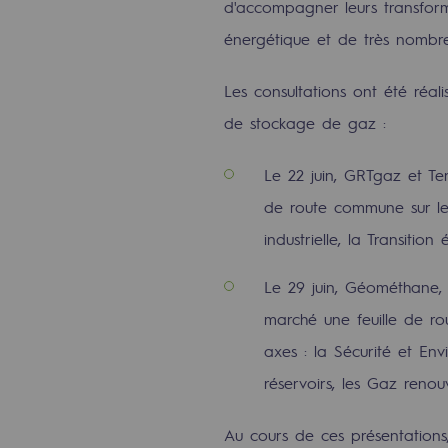
d'accompagner leurs transform
Méthanation
énergétique et de très nombre
Captage de CO2
Les consultations ont été réali
Nouveaux usages
de stockage de gaz :
Concertations CH4, H2 et CO2
Le 22 juin, GRTgaz et Te
Espace pédagogique
de route commune sur leu
industrielle, la Transiti
Espace pédagogique
Le 29 juin, Géométhane,
2050 : un monde d’énergies reno
marché une feuille de ro
Objectif Hydrogène
axes : la Sécurité et E
réservoirs, les Gaz renou
CCUS Objectif Zéro CO2
Au cours de ces présentations,
Objectif Biométhane