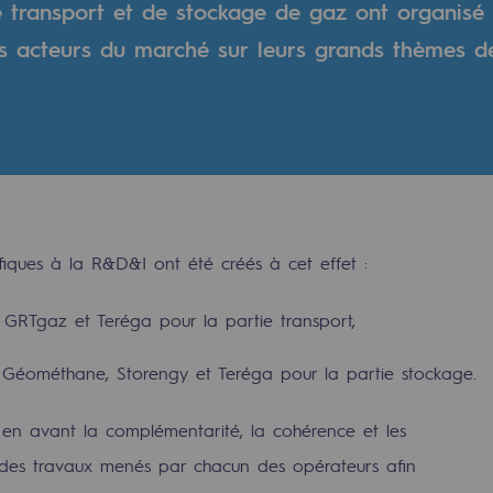
e transport et de stockage de gaz ont organisé
es acteurs du marché sur leurs grands thèmes 
fiques à la R&D&I ont été créés à cet effet :
 GRTgaz et Teréga pour la partie transport,
rables
 Géométhane, Storengy et Teréga pour la partie stockage.
océdés durables
e en avant la complémentarité, la cohérence et les
n hydrothermale
 des travaux menés par chacun des opérateurs afin