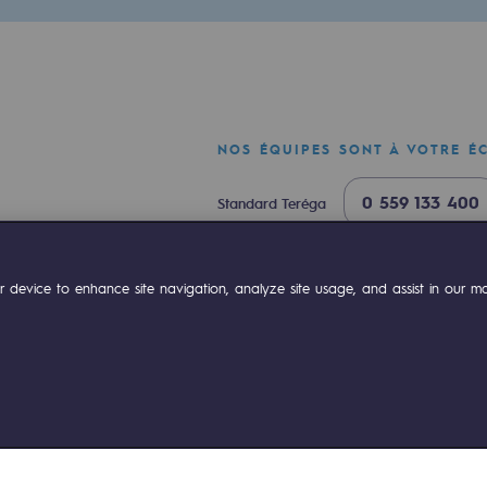
urité
NOS ÉQUIPES SONT À VOTRE É
0 559 133 400
Standard Teréga
e
0 800 028 800
Urgence gaz
ok
Linkedin
Compte Youtube
 device to enhance site navigation, analyze site usage, and assist in our mar
nce
on des cookies
Plan du site
Mentions légales
Accessibilité : partiel