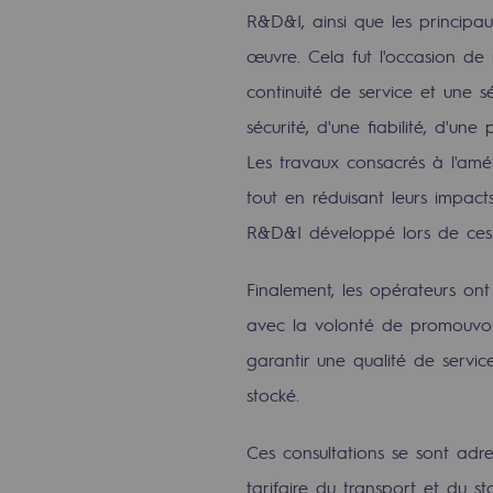
R&D&I, ainsi que les principa
Le Labo
œuvre. Cela fut l'occasion de
Acteur engagé
continuité de service et une 
sécurité, d'une fiabilité, d'une
Acteur engagé
Les travaux consacrés à l'amé
tout en réduisant leurs impact
Ambition RSE
R&D&I développé lors de ces 
Responsabilité environnementale
Finalement, les opérateurs ont
Responsabilité environne
avec la volonté de promouvoir
garantir une qualité de servi
BE POSITIF, le programme de res
stocké.
Décarbonation : une priorité
Ces consultations se sont adre
Limitation des émissions atmosph
tarifaire du transport et du st