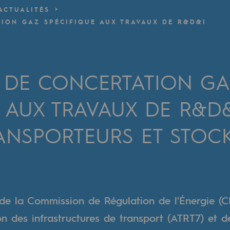
ACTUALITÉS
ION GAZ SPÉCIFIQUE AUX TRAVAUX DE R&D&I
verte
ive et ouverte
DE CONCERTATION GA
E AUX TRAVAUX DE R&D
RANSPORTEURS ET STOC
 de la Commission de Régulation de l'Énergie (C
ion des infrastructures de transport (ATRT7) et 