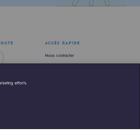
COUTE
ACCÈS RAPIDE
Nous contacter
Nous rejoindre
Newsroom
keting efforts.
Règlementation
Portail client
lement conforme
©Terega
2026