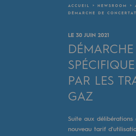
Un réseau local et européen
ACCUEIL
NEWSROOM
DÉMARCHE DE CONCERTAT
Une organisation adaptative et ou
Une organisation adaptat
LE 30 JUIN 2021
DÉMARCHE 
Digitalisation
SPÉCIFIQU
Transversalité et Collaboratif
Notre culture et nos valeurs
PAR LES T
Une organisation certifiée
GAZ
Notre organisation
Notre organisation
Suite aux délibérations
nouveau tarif d'utilisat
Gouvernance