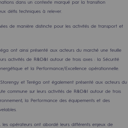
ations dans un contexte marqué par la transition
ux défis techniques à relever.
sées de manière distincte pour les activités de transport et
réga ont ainsi présenté aux acteurs du marché une feuille
rs activités de R&D&I autour de trois axes : la Sécurité
on énergétique et la Performance/Excellence opérationnelle.
 Storengy et Teréga ont également présenté aux acteurs du
uvelables et bas carbone
ute commune sur leurs activités de R&D&I autour de trois
nvironnement, la Performance des équipements et des
velables.
 les opérateurs ont abordé leurs différents enjeux de