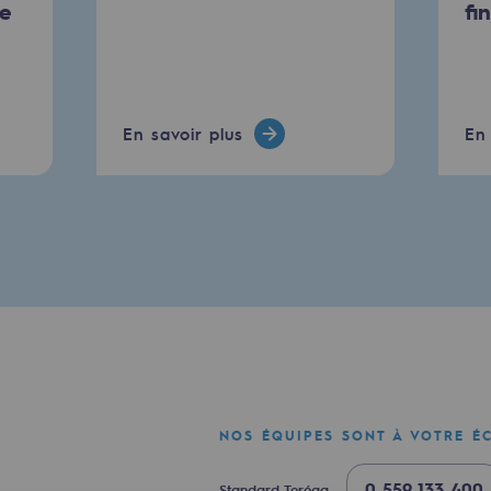
ie
fi
En savoir plus
En 
e
erritoriale
al de Teréga
NOS ÉQUIPES SONT À VOTRE É
0 559 133 400
Standard Teréga