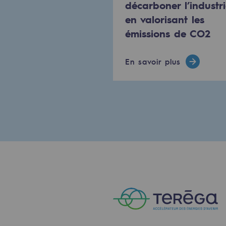
décarboner l’industr
Gestion de l'énergie
en valorisant les
émissions de CO2
Préservation de la biodiversité
Gestion des impacts
En savoir plus
Responsabilité sociale et territorial
Responsabilité sociale et t
Energiz Mouv
Energiz Mouv
Le programme social et territori
Territorial
Territorial