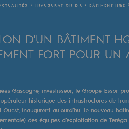
ACTUALITÉS
INAUGURATION D'UN BÂTIMENT HQE 
verte
ive et ouverte
ON D'UN BÂTIMENT HQE
MENT FORT POUR UN 
nées Gascogne, investisseur, le Groupe Essor pr
 opérateur historique des infrastructures de tra
-Ouest, inaugurent aujourd’hui le nouveau bât
ementale) des équipes d’exploitation de Teréga à