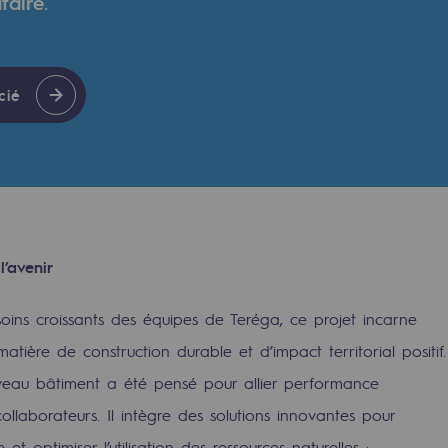
taire.
cié
’avenir
ns croissants des équipes de Teréga, ce projet incarne
rables
ière de construction durable et d’impact territorial positif.
océdés durables
uveau bâtiment a été pensé pour allier performance
ollaborateurs. Il intègre des solutions innovantes pour
n hydrothermale
t optimiser l’utilisation des ressources naturelles :