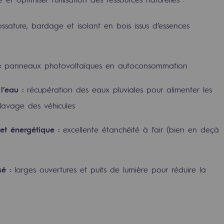
ossature, bardage et isolant en bois issus d’essences
:
panneaux photovoltaïques en autoconsommation
l’eau :
récupération des eaux pluviales pour alimenter les
 lavage des véhicules
t énergétique :
excellente étanchéité à l’air (bien en deçà
uvelables et bas carbone
é :
larges ouvertures et puits de lumière pour réduire la