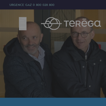
URGENCE GAZ
0 800 028 800
MENU
Nous sommes
Nous sommes
80 ans d'histoire
Teréga
Teréga
Accélérateur de la transition éner