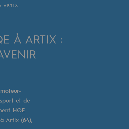
À ARTIX
 À ARTIX :
AVENIR
omoteur-
nsport et de
iment HQE
 Artix (64),