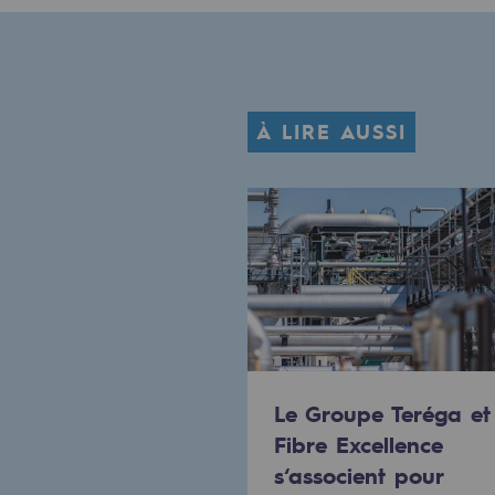
Le Labo
Acteur engagé
À LIRE AUSSI
Acteur engagé
Ambition RSE
Responsabilité environnementale
Responsabilité environne
BE POSITIF, le programme de res
Le Groupe Teréga et
Décarbonation : une priorité
Fibre Excellence
Limitation des émissions atmosph
s‘associent pour