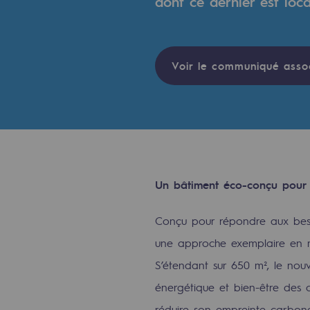
dont ce dernier est loca
Indicateurs
Publications institutionnelles
Voir le communiqué asso
Où nous trouver
Les énergies d'avenir
Les énergies d'avenir
Un bâtiment éco-conçu pour l
Notre vision
Conçu pour répondre aux besoi
Gaz renouvelables et procédés du
une approche exemplaire en mat
Gaz renouvelables et pr
S’étendant sur 650 m², le no
énergétique et bien-être des c
Pyrogazéification et gazéificatio
réduire son empreinte carbone e