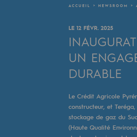
Un réseau local et européen
ACCUEIL
NEWSROOM
Une organisation adaptative et ou
LE 12 FÉVR. 2025
Une organisation adaptat
INAUGURATI
Digitalisation
UN ENGAGE
Transversalité et Collaboratif
DURABLE
Notre culture et nos valeurs
Une organisation certifiée
Le Crédit Agricole Pyré
Notre organisation
constructeur, et Teréga,
Notre organisation
stockage de gaz du Sud
(Haute Qualité Environn
Gouvernance