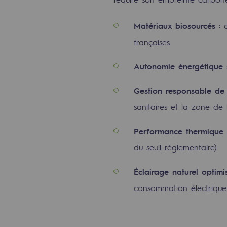
Méthanation
Matériaux biosourcés :
Captage de CO2
françaises
Nouveaux usages
Autonomie énergétique 
Concertations CH4, H2 et CO2
Gestion responsable de 
Espace pédagogique
sanitaires et la zone de
Espace pédagogique
Performance thermique e
du seuil réglementaire)
2050 : un monde d’énergies reno
Éclairage naturel optimis
Objectif Hydrogène
consommation électrique
CCUS Objectif Zéro CO2
Objectif Biométhane