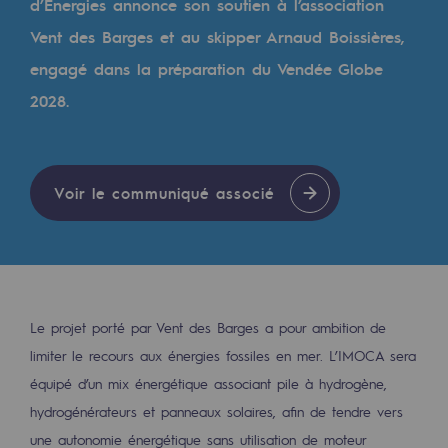
d’Énergies annonce son soutien à l’association
Les énergies d'avenir
Vent des Barges et au skipper Arnaud Boissières,
Notre vision
engagé dans la préparation du Vendée Globe
Gaz renouvelables et procédés durables
2028.
Gaz renouvelables et procédés d
Pyrogazéification et gazéification hydro
Voir le communiqué associé
Méthanation
Captage de CO2
Nouveaux usages
Le projet porté par Vent des Barges a pour ambition de
Concertations CH4, H2 et CO2
limiter le recours aux énergies fossiles en mer. L’IMOCA sera
Espace pédagogique
équipé d’un mix énergétique associant pile à hydrogène,
hydrogénérateurs et panneaux solaires, afin de tendre vers
Espace pédagogique
une autonomie énergétique sans utilisation de moteur