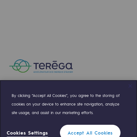
Raccordement au réseau de gaz
Stockage de gaz
Stockage de gaz
Savoir-faire
Projet type
Infrastructures historiques
Biométhane
Biométhane
By clicking “Accept All Cookies”, you agree to the storing of
Compte Twitter
Compte Facebook
Compte Linkedin
Compte Youtube
cookies on your device to enhance site navigation, analyze
Biométhane : Enjeux et opportunités
site usage, and assist in our marketing efforts.
Qu'est-ce que la méthanisation ?
NOS ÉQUIPES SONT À VOTRE ÉCOUTE
Teréga, partenaire de référence sur le 
Cookies Settings
Accept All Cookies