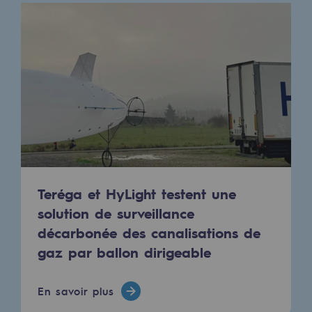
Sécurité et cybersécurité
Santé et sécurité au travail
Sécurité industrielle
Gouvernance responsable
Gouvernance responsable
CADRE, le programme gouvernance
Teréga et HyLight testent une
Organisation
solution de surveillance
Éthique et conformité
décarbonée des canalisations de
gaz par ballon dirigeable
Achats responsables
Fonds de dotation
En savoir plus
Fonds de dotation