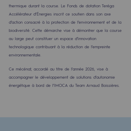
2050 : un monde d’énergies renouvelabl
thermique durant la course. Le Fonds de dotation Teréga
Accélérateur d’Énergies inscrit ce soutien dans son axe
Objectif Hydrogène
d’action consacré à la protection de l’environnement et de la
CCUS Objectif Zéro CO2
biodiversité. Cette démarche vise à démontrer que la course
au large peut constituer un espace d’innovation
Objectif Biométhane
technologique contribuant à la réduction de l’empreinte
Le Labo
environnementale.
Acteur engagé
Ce mécénat, accordé au titre de l’année 2026, vise à
accompagner le développement de solutions d’autonomie
Acteur engagé
énergétique à bord de l’IMOCA du Team Arnaud Boissières.
Ambition RSE
Responsabilité environnementale
Responsabilité environnementale
BE POSITIF, le programme de responsabi