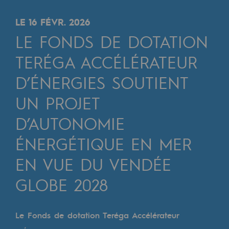
Digitalisation
Transversalité et Collaboratif
LE 16 FÉVR. 2026
LE FONDS DE DOTATION
Notre culture et nos valeurs
TERÉGA ACCÉLÉRATEUR
Une organisation certifiée
D’ÉNERGIES SOUTIENT
Notre organisation
UN PROJET
Notre organisation
D’AUTONOMIE
Gouvernance
ÉNERGÉTIQUE EN MER
Indicateurs
EN VUE DU VENDÉE
Publications institutionnelles
GLOBE 2028
Où nous trouver
Les énergies d'avenir
Le Fonds de dotation Teréga Accélérateur