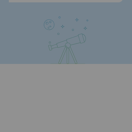
Présentation du fonds de dotation
Gouvernance du fonds de dotation et po
Soumettre un projet
Nos activités
Nos activités
Transport de gaz
Transport de gaz
Savoir-faire
Projet type
Exploitation du réseau de gaz