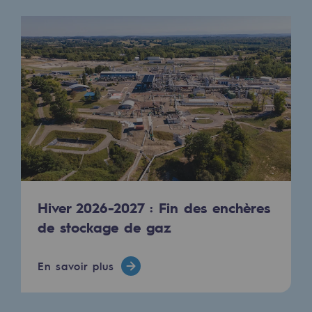
Territorial
Engagements auprès des territoires
Social
Social
Notre investissement dans les compéte
Inclusion
Mixité et égalité Femme-Homme
Hiver 2026-2027 : Fin des enchères
QVCT
de stockage de gaz
Sécurité
En savoir plus
Sécurité
PARI 2035, le programme de sécurité