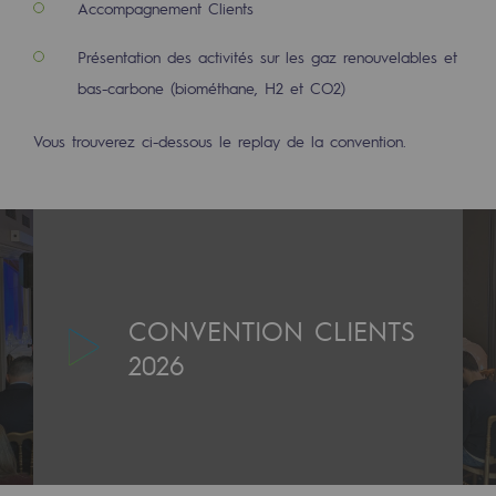
Accompagnement Clients
2050 : un monde d’énergies renouvelabl
Présentation des activités sur les gaz renouvelables et
Objectif Hydrogène
bas-carbone (biométhane, H2 et CO2)
CCUS Objectif Zéro CO2
Vous trouverez ci-dessous le replay de la convention.
Objectif Biométhane
Le Labo
Acteur engagé
Acteur engagé
CONVENTION CLIENTS
Ambition RSE
2026
Responsabilité environnementale
Responsabilité environnementale
BE POSITIF, le programme de responsabi