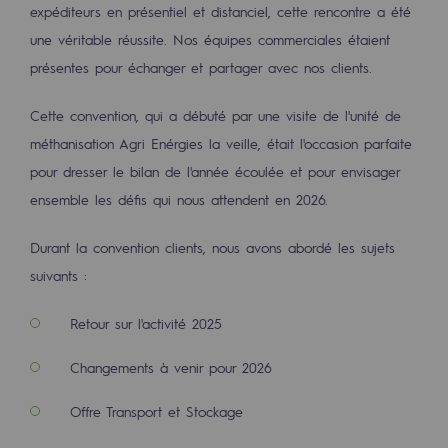
Les énergies d'avenir
expéditeurs en présentiel et distanciel, cette rencontre a été
une véritable réussite. Nos équipes commerciales étaient
Notre vision
présentes pour échanger et partager avec nos clients.
Gaz renouvelables et procédés durables
Cette convention, qui a débuté par une visite de l'unité de
Gaz renouvelables et procédés d
méthanisation Agri Enérgies la veille, était l'occasion parfaite
pour dresser le bilan de l'année écoulée et pour envisager
Pyrogazéification et gazéification hydro
ensemble les défis qui nous attendent en 2026.
Méthanation
Durant la convention clients, nous avons abordé les sujets
Captage de CO2
suivants :
Nouveaux usages
Retour sur l'activité 2025
Concertations CH4, H2 et CO2
Changements à venir pour 2026
Espace pédagogique
Offre Transport et Stockage
Espace pédagogique