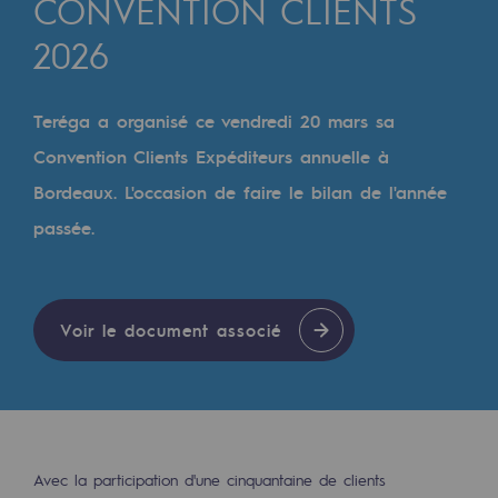
CONVENTION CLIENTS
Digitalisation
2026
Transversalité et Collaboratif
Notre culture et nos valeurs
Teréga a organisé ce vendredi 20 mars sa
Une organisation certifiée
Convention Clients Expéditeurs annuelle à
Notre organisation
Bordeaux. L'occasion de faire le bilan de l'année
Notre organisation
passée.
Gouvernance
Indicateurs
Voir le document associé
Publications institutionnelles
Où nous trouver
Les énergies d'avenir
Avec la participation d'une cinquantaine de clients