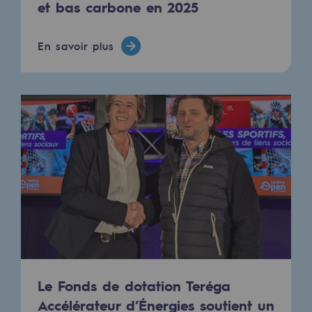
et bas carbone en 2025
Territorial
Engagements auprès des territoires
En savoir plus
Social
Social
Notre investissement dans les compéte
Inclusion
Mixité et égalité Femme-Homme
QVCT
Sécurité
Sécurité
Le Fonds de dotation Teréga
Accélérateur d’Énergies soutient un
PARI 2035, le programme de sécurité