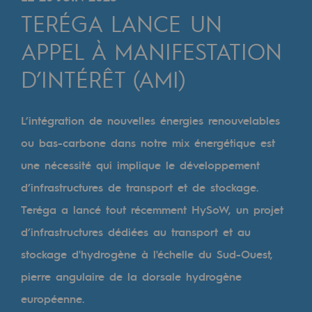
Digitalisation
TERÉGA LANCE UN
Transversalité et Collaboratif
APPEL À MANIFESTATION
Notre culture et nos valeurs
D’INTÉRÊT (AMI)
Une organisation certifiée
Notre organisation
L’intégration de nouvelles énergies renouvelables
Notre organisation
ou bas-carbone dans notre mix énergétique est
une nécessité qui implique le développement
Gouvernance
d’infrastructures de transport et de stockage.
Indicateurs
Teréga a lancé tout récemment HySoW, un projet
Publications institutionnelles
d’infrastructures dédiées au transport et au
stockage d'hydrogène à l'échelle du Sud-Ouest,
Où nous trouver
pierre angulaire de la dorsale hydrogène
Les énergies d'avenir
européenne.