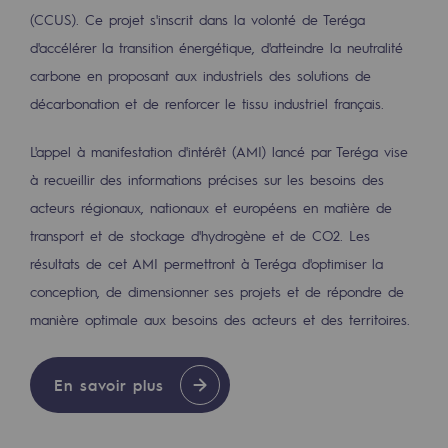
Territorial
(CCUS). Ce projet s'inscrit dans la volonté de Teréga
d'accélérer la transition énergétique, d'atteindre la neutralité
Engagements auprès des territoires
carbone en proposant aux industriels des solutions de
décarbonation et de renforcer le tissu industriel français.
Social
Social
L'appel à manifestation d'intérêt (AMI) lancé par Teréga vise
à recueillir des informations précises sur les besoins des
Notre investissement dans les compéte
acteurs régionaux, nationaux et européens en matière de
Inclusion
transport et de stockage d'hydrogène et de CO2. Les
résultats de cet AMI permettront à Teréga d'optimiser la
Mixité et égalité Femme-Homme
conception, de dimensionner ses projets et de répondre de
QVCT
manière optimale aux besoins des acteurs et des territoires.
Sécurité
En savoir plus
Sécurité
PARI 2035, le programme de sécurité