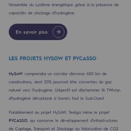
l’ensemble du système énergétique grâce à la présence de
Décarbonation : une priorité
capacités de stockage d’hydrogène.
Limitation des émissions atmosphériques
Gestion de l'énergie
En savoir plus
Préservation de la biodiversité
Gestion des impacts
LES PROJETS HYSOW ET PYCASSO
Responsabilité sociale et territoriale
HySoW
comprendra un corridor d'environ 600 km de
Responsabilité sociale et territoria
canalisations, dont 30% pourront être converties du gaz
naturel vers l'hydrogène. L'objectif est d'acheminer 16 TWh/an
Energiz Mouv
d'hydrogène décarboné à travers tout le Sud-Ouest.
Energiz Mouv
Parallèlement au projet HySoW, Teréga mène le projet
Le programme social et territorial de 
PYCASSO
, qui concerne le développement d’infrastructures
Territorial
de Captage, Transport et Stockage ou Valorisation de CO2