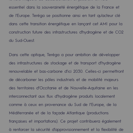
2050 : un monde d’énergies renouvelabl
essentiel dans la souveraineté énergétique de la France et
de l'Europe. Teréga se positionne ainsi en tant qu'acteur clé
Objectif Hydrogène
dans cette transition énergétique en lançant cet AMI pour la
CCUS Objectif Zéro CO2
construction future des infrastructures d'hydrogène et de CO2
Objectif Biométhane
du Sud-Ouest.
Le Labo
Dans cette optique, Teréga a pour ambition de développer
des infrastructures de stockage et de transport d’hydrogène
Acteur engagé
renouvelable et bas-carbone d’ici 2030. Celles-ci permettront
Acteur engagé
de décarboner les pôles industriels et de mobilité majeurs
des territoires d’Occitanie et de Nouvelle-Aquitaine en les
Ambition RSE
interconnectant aux flux d’hydrogène produits localement
comme à ceux en provenance du Sud de l’Europe, de la
Responsabilité environnementale
Méditerranée et de la façade Atlantique (productions
Responsabilité environnementale
françaises et importations). Ce projet contribuera également
BE POSITIF, le programme de responsabi
à renforcer la sécurité d’approvisionnement et la flexibilité de