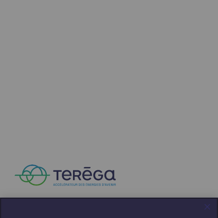
Stratégie & Innovation
Notre stratégie d’innovation
Notre stratégie d’innovation
Objectif Recherche & Innovation : sécur
Objectif Recherche & Innovation : envi
Objectif Recherche & Innovation : bio
Objectif Recherche & Innovation : hydr
Objectif Recherche & Innovation : syst
Partenariats et innovation participative
Newsroom
Newsroom