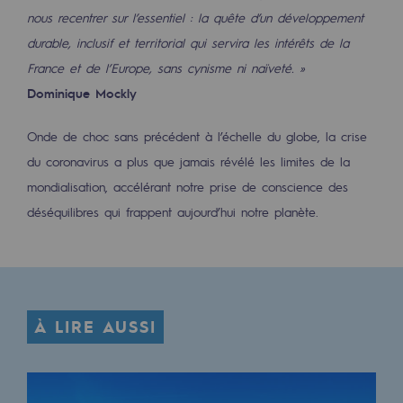
2050 : un monde d’énergies renouvelabl
nous recentrer sur l’essentiel : la quête d’un développement
durable, inclusif et territorial qui servira les intérêts de la
Objectif Hydrogène
France et de l’Europe, sans cynisme ni naïveté. »
CCUS Objectif Zéro CO2
Dominique Mockly
Objectif Biométhane
Onde de choc sans précédent à l’échelle du globe, la crise
du coronavirus a plus que jamais révélé les limites de la
Le Labo
mondialisation, accélérant notre prise de conscience des
Acteur engagé
déséquilibres qui frappent aujourd’hui notre planète.
Acteur engagé
Ambition RSE
Responsabilité environnementale
À LIRE AUSSI
Responsabilité environnementale
BE POSITIF, le programme de responsabi