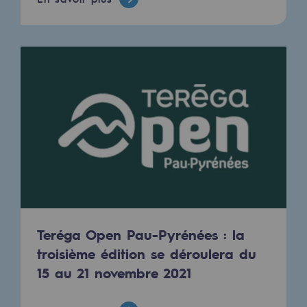
Sécurité et cybersécurité
Santé et sécurité au travail
Sécurité industrielle
Gouvernance responsable
Gouvernance responsable
CADRE, le programme gouvernance
Organisation
Éthique et conformité
Teréga Open Pau-Pyrénées : la
Achats responsables
troisième édition se déroulera du
15 au 21 novembre 2021
Fonds de dotation
Fonds de dotation