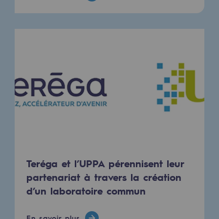
Territorial
Engagements auprès des territoires
Social
Social
Notre investissement dans les compéte
Inclusion
Mixité et égalité Femme-Homme
QVCT
Teréga et l’UPPA pérennisent leur
partenariat à travers la création
Sécurité
d’un laboratoire commun
Sécurité
PARI 2035, le programme de sécurité
En savoir plus