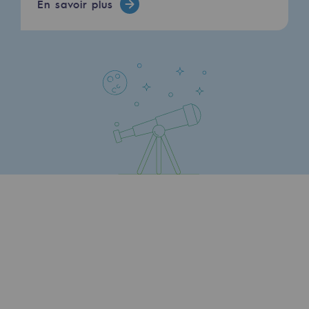
En savoir plus
Présentation du fonds de dotation
Gouvernance du fonds de dotation et po
Soumettre un projet
Nos activités
Nos activités
Transport de gaz
Transport de gaz
Savoir-faire
Projet type
Exploitation du réseau de gaz