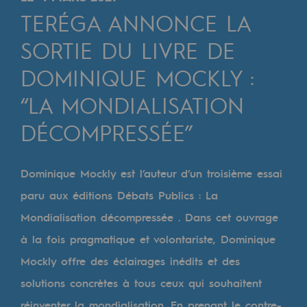
Digitalisation
TERÉGA ANNONCE LA
Transversalité et Collaboratif
SORTIE DU LIVRE DE
Notre culture et nos valeurs
DOMINIQUE MOCKLY :
Une organisation certifiée
“LA MONDIALISATION
Notre organisation
DÉCOMPRESSÉE”
Notre organisation
Gouvernance
Dominique Mockly est l’auteur d’un troisième essai
paru aux éditions Débats Publics : La
Indicateurs
Mondialisation décompressée . Dans cet ouvrage
Publications institutionnelles
à la fois pragmatique et volontariste, Dominique
Où nous trouver
Mockly offre des éclairages inédits et des
solutions concrètes à tous ceux qui souhaitent
Les énergies d'avenir
réinventer la mondialisation. En prenant le contre-