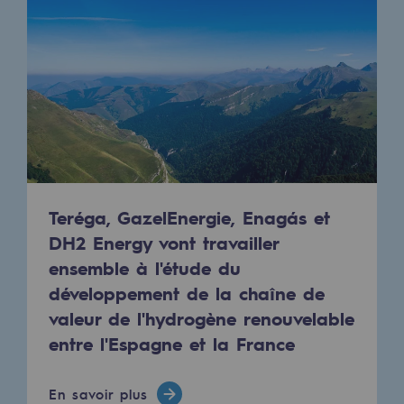
Décarbonation : une priorité
Limitation des émissions atmosphériques
Gestion de l'énergie
Préservation de la biodiversité
Gestion des impacts
Responsabilité sociale et territoriale
Teréga, GazelEnergie, Enagás et
Responsabilité sociale et territoria
DH2 Energy vont travailler
ensemble à l'étude du
Energiz Mouv
développement de la chaîne de
Energiz Mouv
valeur de l'hydrogène renouvelable
entre l'Espagne et la France
Le programme social et territorial de 
Territorial
En savoir plus