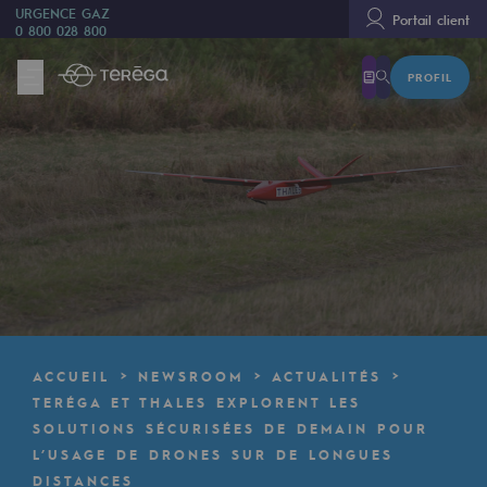
URGENCE GAZ
Portail client
0 800 028 800
PROFIL
Nous sommes
Nous sommes
80 ans d'histoire
Teréga
Teréga
Accélérateur de la transition énergétique
Un réseau local et européen
ACCUEIL
NEWSROOM
ACTUALITÉS
Une organisation adaptative et ouverte
TERÉGA ET THALES EXPLORENT LES
SOLUTIONS SÉCURISÉES DE DEMAIN POUR
Une organisation adaptative et o
L’USAGE DE DRONES SUR DE LONGUES
DISTANCES