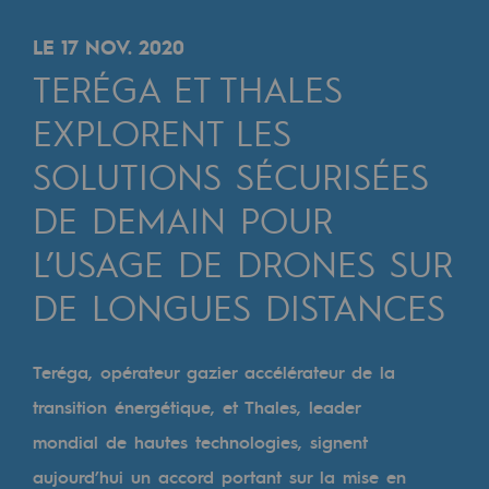
Digitalisation
Transversalité et Collaboratif
LE 17 NOV. 2020
TERÉGA ET THALES
Notre culture et nos valeurs
EXPLORENT LES
Une organisation certifiée
SOLUTIONS SÉCURISÉES
Notre organisation
DE DEMAIN POUR
Notre organisation
L’USAGE DE DRONES SUR
Gouvernance
DE LONGUES DISTANCES
Indicateurs
Publications institutionnelles
Teréga, opérateur gazier accélérateur de la
transition énergétique, et Thales, leader
Où nous trouver
mondial de hautes technologies, signent
Les énergies d'avenir
aujourd’hui un accord portant sur la mise en