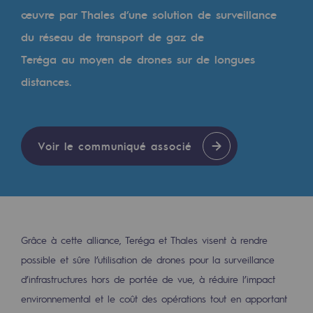
Les énergies d'avenir
œuvre par Thales d’une solution de surveillance
du réseau de transport de gaz de
Notre vision
Teréga au moyen de drones sur de longues
Gaz renouvelables et procédés durables
distances.
Gaz renouvelables et procédés d
Pyrogazéification et gazéification hydro
Voir le communiqué associé
Méthanation
Captage de CO2
Nouveaux usages
Concertations CH4, H2 et CO2
Grâce à cette alliance, Teréga et Thales visent à rendre
possible et sûre l’utilisation de drones pour la surveillance
Espace pédagogique
d’infrastructures hors de portée de vue, à réduire l’impact
Espace pédagogique
environnemental et le coût des opérations tout en apportant