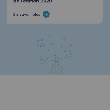
de l'édition 2020
Sécurité et cybersécurité
En savoir plus
Santé et sécurité au travail
Sécurité industrielle
Gouvernance responsable
Gouvernance responsable
CADRE, le programme gouvernance
Organisation
Éthique et conformité
Achats responsables
Fonds de dotation
Fonds de dotation