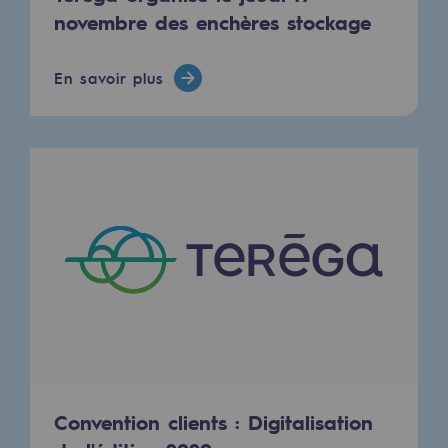
Territorial
novembre des enchères stockage
Engagements auprès des territoires
En savoir plus
Social
Social
Notre investissement dans les compéte
Inclusion
Mixité et égalité Femme-Homme
QVCT
Sécurité
Sécurité
Convention clients : Digitalisation
PARI 2035, le programme de sécurité