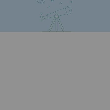
Raccordement au réseau de gaz
Stockage de gaz
Stockage de gaz
Savoir-faire
Projet type
Infrastructures historiques
Biométhane
Biométhane
Biométhane : Enjeux et opportunités
Qu'est-ce que la méthanisation ?
Teréga, partenaire de référence sur le 