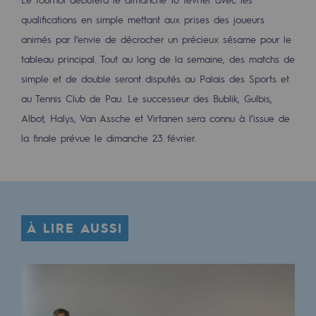
Décarbonation : une priorité
qualifications en simple mettant aux prises des joueurs
animés par l’envie de décrocher un précieux sésame pour le
Limitation des émissions atmosphériques
tableau principal. Tout au long de la semaine, des matchs de
Gestion de l'énergie
simple et de double seront disputés au Palais des Sports et
au Tennis Club de Pau. Le successeur des Bublik, Gulbis,
Préservation de la biodiversité
Albot, Halys, Van Assche et Virtanen sera connu à l’issue de
Gestion des impacts
la finale prévue le dimanche 23 février.
Responsabilité sociale et territoriale
Responsabilité sociale et territoria
Energiz Mouv
À LIRE AUSSI
Energiz Mouv
Le programme social et territorial de 
Territorial