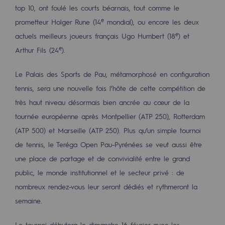
2050 : un monde d’énergies renouvelabl
top 10, ont foulé les courts béarnais, tout comme le
e
prometteur Holger Rune (14
mondial), ou encore les deux
Objectif Hydrogène
e
actuels meilleurs joueurs français Ugo Humbert (18
) et
CCUS Objectif Zéro CO2
e
Arthur Fils (24
).
Objectif Biométhane
Le Palais des Sports de Pau, métamorphosé en configuration
tennis, sera une nouvelle fois l’hôte de cette compétition de
Le Labo
très haut niveau désormais bien ancrée au cœur de la
Acteur engagé
tournée européenne après Montpellier (ATP 250), Rotterdam
(ATP 500) et Marseille (ATP 250). Plus qu’un simple tournoi
Acteur engagé
de tennis, le Teréga Open Pau-Pyrénées se veut aussi être
Ambition RSE
une place de partage et de convivialité entre le grand
public, le monde institutionnel et le secteur privé : de
Responsabilité environnementale
nombreux rendez-vous leur seront dédiés et rythmeront la
Responsabilité environnementale
semaine.
BE POSITIF, le programme de responsabi
Le tournoi débutera le dimanche 16 février avec les