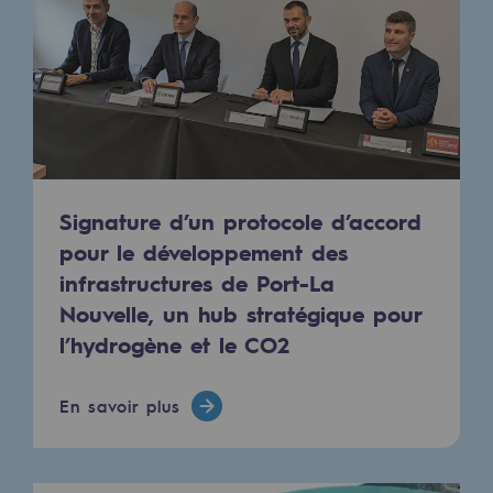
Territorial
Engagements auprès des territoires
Social
Social
Notre investissement dans les compéte
Signature d’un protocole d’accord
pour le développement des
Inclusion
infrastructures de Port-La
Mixité et égalité Femme-Homme
Nouvelle, un hub stratégique pour
l’hydrogène et le CO2
QVCT
Sécurité
En savoir plus
Sécurité
PARI 2035, le programme de sécurité