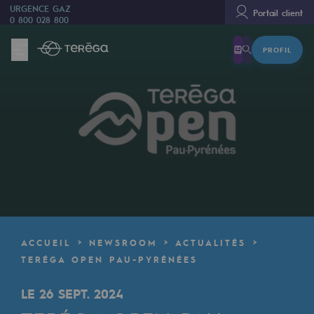
URGENCE GAZ
Portail client
0 800 028 800
PROFIL
Nous sommes
Nous sommes
80 ans d'histoire
Teréga
Teréga
Accélérateur de la transition énergétique
Un réseau local et européen
ACCUEIL
NEWSROOM
ACTUALITÉS
Une organisation adaptative et ouverte
TERÉGA OPEN PAU-PYRÉNÉES
Une organisation adaptative et o
LE 26 SEPT. 2024