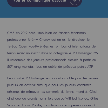
Voir le communiqué associé
Les énergies d'avenir
Notre vision
Gaz renouvelables et procédés durables
Gaz renouvelables et procédés d
Créé en 2019 sous l’impulsion de l’ancien tennisman
professionnel Jérémy Chardy qui en est le directeur, le
Pyrogazéification et gazéification hydro
Teréga Open Pau-Pyrénées est un tournoi international de
Méthanation
tennis masculin inscrit dans la catégorie ATP Challenger 125.
Il rassemble des joueurs professionnels classés à partir du
Captage de CO2
e
50
rang mondial, tous en quête de précieux points ATP.
Nouveaux usages
Le circuit ATP Challenger est incontournable pour les jeunes
Concertations CH4, H2 et CO2
joueurs en devenir ainsi que pour les joueurs confirmés
désireux de retrouver les sommets du tennis mondial. C’est
Espace pédagogique
ainsi que de grands noms tels que Jo-Wilfried Tsonga, Gilles
Espace pédagogique
Simon et Lucas Pouille, tous trois anciens pensionnaires du