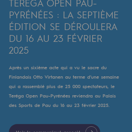
TERÉGA OPEN PAU-
Digitalisation
PYRÉNÉES : LA SEPTIÈME
Transversalité et Collaboratif
ÉDITION SE DÉROULERA
Notre culture et nos valeurs
DU 16 AU 23 FÉVRIER
Une organisation certifiée
2025
Notre organisation
Notre organisation
Après un sixième acte qui a vu le sacre du
Gouvernance
Finlandais Otto Virtanen au terme d’une semaine
Indicateurs
qui a rassemblé plus de 25 000 spectateurs, le
Teréga Open Pau-Pyrénées reviendra au Palais
Publications institutionnelles
des Sports de Pau du 16 au 23 février 2025.
Où nous trouver
Les énergies d'avenir