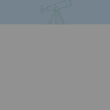
Sécurité et cybersécurité
Santé et sécurité au travail
Sécurité industrielle
Gouvernance responsable
Gouvernance responsable
CADRE, le programme gouvernance
Organisation
Éthique et conformité
Achats responsables
Fonds de dotation
Fonds de dotation