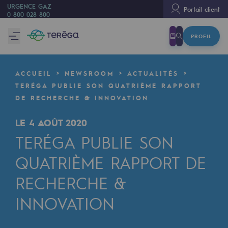
URGENCE GAZ
Portail client
0 800 028 800
PROFIL
Nous sommes
Nous sommes
ACCUEIL
NEWSROOM
ACTUALITÉS
80 ans d'histoire
TERÉGA PUBLIE SON QUATRIÈME RAPPORT
DE RECHERCHE & INNOVATION
Teréga
Teréga
LE 4 AOÛT 2020
TERÉGA PUBLIE SON
Accélérateur de la transition énergétique
QUATRIÈME RAPPORT DE
Un réseau local et européen
RECHERCHE &
Une organisation adaptative et ouverte
INNOVATION
Une organisation adaptative et o