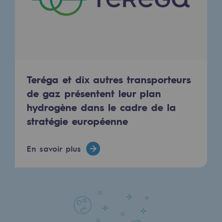
Territorial
Engagements auprès des territoires
Social
Social
Teréga et dix autres transporteurs
de gaz présentent leur plan
Notre investissement dans les compéte
hydrogène dans le cadre de la
Inclusion
stratégie européenne
Mixité et égalité Femme-Homme
En savoir plus
QVCT
Sécurité
Sécurité
PARI 2035, le programme de sécurité