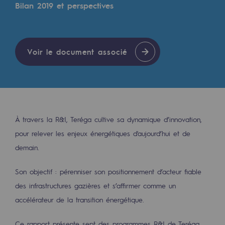
Digitalisation
Bilan 2019 et perspectives
Transversalité et Collaboratif
Notre culture et nos valeurs
Voir le document associé
Une organisation certifiée
Notre organisation
Notre organisation
À travers la R&I, Teréga cultive sa dynamique d’innovation,
Gouvernance
pour relever les enjeux énergétiques d'aujourd’hui et de
Indicateurs
demain.
Publications institutionnelles
Son objectif : pérenniser son positionnement d’acteur fiable
des infrastructures gazières et s’affirmer comme un
Où nous trouver
accélérateur de la transition énergétique.
Les énergies d'avenir
Ce rapport présente sept des programmes R&I de Teréga