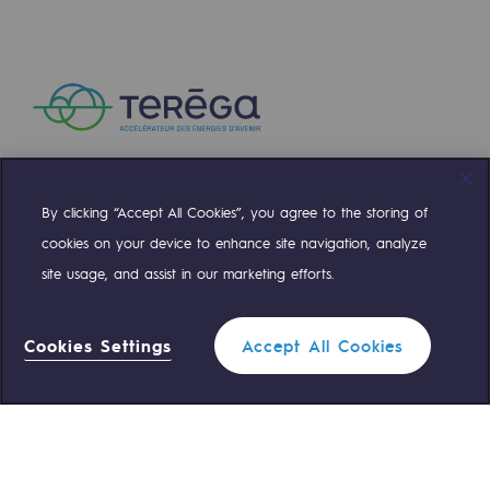
Présentation du fonds de dotation
Gouvernance du fonds de dotation et po
Soumettre un projet
Nos activités
By clicking “Accept All Cookies”, you agree to the storing of
Compte Twitter
Compte Facebook
Compte Linkedin
Compte Youtube
Nos activités
cookies on your device to enhance site navigation, analyze
site usage, and assist in our marketing efforts.
Transport de gaz
NOS ÉQUIPES SONT À VOTRE ÉCOUTE
Transport de gaz
Cookies Settings
Accept All Cookies
0 559 133 400
Standard Teréga
Savoir-faire
Projet type
0 800 028 800
Urgence gaz
Exploitation du réseau de gaz