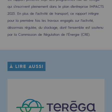
Les énergies d'avenir
qui s'inscrivent pleinement dans le plan d'entreprise IMPACTS
2025. En plus de l’activité de transport, ce rapport intègre
Notre vision
pour la première fois les travaux engagés sur l’activité,
Gaz renouvelables et procédés durables
désormais régulée, du stockage, dont l’ensemble est soutenu
Gaz renouvelables et procédés d
par la Commission de Régulation de l’Énergie (CRE).
Pyrogazéification et gazéification hydro
Méthanation
Captage de CO2
À LIRE AUSSI
Nouveaux usages
Concertations CH4, H2 et CO2
Espace pédagogique
Espace pédagogique