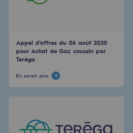
2050 : un monde d’énergies renouvelabl
Objectif Hydrogène
CCUS Objectif Zéro CO2
Objectif Biométhane
Appel d’offres du 06 août 2020
pour Achat de Gaz coussin par
Le Labo
Teréga
Acteur engagé
En savoir plus
Acteur engagé
Ambition RSE
Responsabilité environnementale
Responsabilité environnementale
BE POSITIF, le programme de responsabi