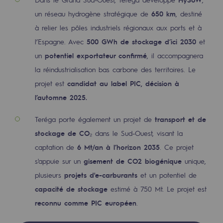
un réseau hydrogène stratégique de
650 km
, destiné
Présentation du fonds de dotation
à relier les pôles industriels régionaux aux ports et à
Gouvernance du fonds de dotation et po
l’Espagne. Avec
500 GWh de stockage d’ici 2030
et
un
potentiel exportateur confirmé
, il accompagnera
Soumettre un projet
la réindustrialisation bas carbone des territoires. Le
projet est
candidat au label PIC, décision à
Nos activités
l’automne 2025.
Nos activités
Teréga porte également un projet de
transport et de
Transport de gaz
stockage de CO₂
dans le Sud-Ouest, visant la
Transport de gaz
captation de
6 Mt/an à l’horizon 2035
. Ce projet
s'appuie sur un
gisement de CO2 biogénique
unique,
Savoir-faire
plusieurs
projets d'e-carburants
et un potentiel de
Projet type
capacité de stockage
estimé à 750 Mt. Le projet est
reconnu comme PIC européen
.
Exploitation du réseau de gaz