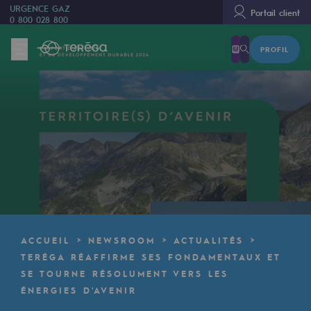
URGENCE GAZ
Portail client
0 800 028 800
PROFIL
Nous sommes
Nous sommes
80 ans d'histoire
Teréga
Teréga
Accélérateur de la transition énergétique
Un réseau local et européen
ACCUEIL
NEWSROOM
ACTUALITÉS
Une organisation adaptative et ouverte
TERÉGA RÉAFFIRME SES FONDAMENTAUX ET
SE TOURNE RÉSOLUMENT VERS LES
Une organisation adaptative et o
ÉNERGIES D'AVENIR