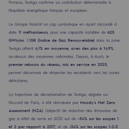
Pirineos, Teréga confirme sa contribution déterminante à
Décarbonation : une priorité
l’équilibre énergétique français et européen.
Limitation des émissions atmosphériques
Le Groupe franchit un cap symbolique en ayant raccordé à
Gestion de l'énergie
date
11 méthaniseurs
, pour une capacité installée de
625
GWh/an
. L’
IGR (Indice de Gaz Renouvelable)
dans la zone
Préservation de la biodiversité
Teréga atteint
4,1% en moyenne, avec des pics à 14,9%
,
Gestion des impacts
au-dessus des moyennes nationales. Depuis, à Auch, le
premier rebours du réseau, mis en service en 2025,
Responsabilité sociale et territoriale
permet désormais de réinjecter les excédents vers les zones
Responsabilité sociale et territoria
déficitaires.
Energiz Mouv
La trajectoire de décarbonation de Teréga, alignée sur
Energiz Mouv
l’Accord de Paris, a été réévaluée par
Moody’s Net Zero
Assessment (NZA)
. L'objectif de réduction des émissions de
Le programme social et territorial de 
gaz à effet de serre en 2030 est de
-54% sur les scopes 1
Territorial
et 2 par rapport à 2017
, et de
-34% sur les scopes 1-2-3