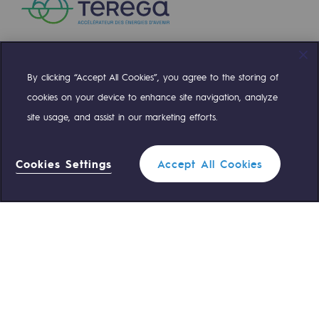
By clicking “Accept All Cookies”, you agree to the storing of
Compte Twitter
Compte Facebook
Compte Linkedin
Compte Youtube
cookies on your device to enhance site navigation, analyze
site usage, and assist in our marketing efforts.
NOS ÉQUIPES SONT À VOTRE ÉCOUTE
Cookies Settings
Accept All Cookies
0 559 133 400
Standard Teréga
0 800 028 800
Urgence gaz
ACCÈS RAPIDE
Nous contacter
Règlementation