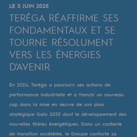
Digitalisation
LE 5 JUIN 2025
Transversalité et Collaboratif
TERÉGA RÉAFFIRME SES
Notre culture et nos valeurs
FONDAMENTAUX ET SE
Une organisation certifiée
TOURNE RÉSOLUMENT
VERS LES ÉNERGIES
Notre organisation
Notre organisation
D'AVENIR
Gouvernance
En 2024, Teréga a poursuivi ses actions de
Indicateurs
performance industrielle et a franchi un nouveau
Publications institutionnelles
cap dans la mise en œuvre de son plan
stratégique Gaïa 2035 dont le développement des
Où nous trouver
nouvelles filières énergétiques. Dans un contexte
Les énergies d'avenir
de transition accélérée, le Groupe conforte sa