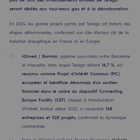
seront dédiés aux nouveaux gaz et à la décarbonation
.
Sécurité et cybersécurité
Santé et sécurité au travail
En 2024, les grands projets portés par Teréga ont franchi des
étapes déterminantes, confirmant son rôle d’acteur clé de la
Sécurité industrielle
transition énergétique en France et en Europe.
Gouvernance responsable
H2med / BarMar
, pipeline sous-marin entre Barcelone
Gouvernance responsable
et Marseille, dans lequel Teréga détient
16,7 %
, est
reconnu comme Projet d’Intérêt Commun (PIC)
CADRE, le programme gouvernance
européen et bénéficie désormais d’un soutien
Organisation
financier dans le cadre du dispositif Connecting
Europe Facility (CEF)
. L’Appel à Manifestation
Éthique et conformité
d’Intérêt, finalisé début 2025, a rassemblé
168
Achats responsables
entreprises et 528 projets
, confirmant la dynamique
continentale.
Fonds de dotation
Fonds de dotation
Dans le Grand Sud-Ouest, Teréga développe
HySoW
,