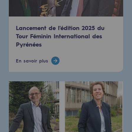
Communiqués de presse
Actualités
Lancement de l'édition 2025 du
Documentation
Tour Féminin International des
Pyrénées
Evénements
L'édito Teréga
En savoir plus
Les actions soutenues par Teréga