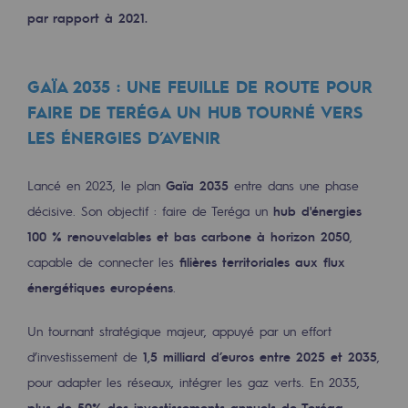
Territorial
par rapport à 2021.
Engagements auprès des territoires
GAÏA 2035 : UNE FEUILLE DE ROUTE POUR
Social
FAIRE DE TERÉGA UN HUB TOURNÉ VERS
Social
LES ÉNERGIES D’AVENIR
Notre investissement dans les compéte
Lancé en 2023, le plan
Gaïa 2035
entre dans une phase
Inclusion
décisive. Son objectif : faire de Teréga un
hub d'énergies
100 % renouvelables et bas carbone à horizon 2050
,
Mixité et égalité Femme-Homme
capable de connecter les
filières territoriales aux flux
QVCT
énergétiques européens
.
Sécurité
Un tournant stratégique majeur, appuyé par un effort
Sécurité
d’investissement de
1,5 milliard d’euros entre 2025 et 2035
,
pour adapter les réseaux, intégrer les gaz verts. En 2035,
PARI 2035, le programme de sécurité
plus de 50% des investissements annuels de Teréga