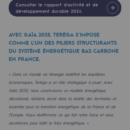
Raccordement au réseau de gaz
Consulter le rapport d'activité et de
développement durable 2024
Stockage de gaz
Stockage de gaz
AVEC GAÏA 2035, TERÉGA S’IMPOSE
Savoir-faire
COMME L’UN DES PILIERS STRUCTURANTS
DU SYSTÈME ÉNERGÉTIQUE BAS CARBONE
Projet type
EN FRANCE.
Infrastructures historiques
« Dans un monde où l’énergie redéfinit les équilibres
Biométhane
économiques, Teréga a un rôle stratégique à jouer. Avec
Biométhane
Gaïa 2035, nous construisons un modèle énergétique
décarboné, résilient, ancré dans la réalité des territoires et
Biométhane : Enjeux et opportunités
essentiel pour la transition énergétique de la France et de
Qu'est-ce que la méthanisation ?
l’Europe. Nous réaffirmons ce qui fait notre force et nous
Teréga, partenaire de référence sur le 
accélérons pour bâtir le futur énergétique. »