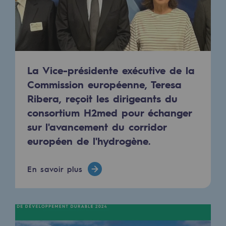
Présentation du fonds de dotation
Gouvernance du fonds de dotation et po
Soumettre un projet
La Vice-présidente exécutive de la
Commission européenne, Teresa
Nos activités
Ribera, reçoit les dirigeants du
Nos activités
consortium H2med pour échanger
sur l'avancement du corridor
Transport de gaz
européen de l'hydrogène.
Transport de gaz
En savoir plus
Savoir-faire
Projet type
Exploitation du réseau de gaz