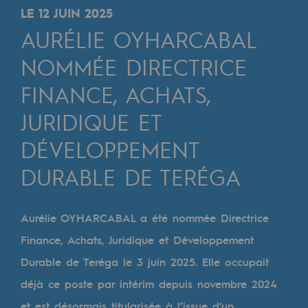
Digitalisation
LE 12 JUIN 2025
Transversalité et Collaboratif
AURÉLIE OYHARCABAL
Notre culture et nos valeurs
NOMMÉE DIRECTRICE
Une organisation certifiée
FINANCE, ACHATS,
JURIDIQUE ET
Notre organisation
Notre organisation
DÉVELOPPEMENT
Gouvernance
DURABLE DE TERÉGA
Indicateurs
Aurélie OYHARCABAL a été nommée Directrice
Publications institutionnelles
Finance, Achats, Juridique et Développement
Où nous trouver
Durable de Teréga le 3 juin 2025. Elle occupait
déjà ce poste par intérim depuis novembre 2024
Les énergies d'avenir
et est désormais titularisée à l’issue d’un