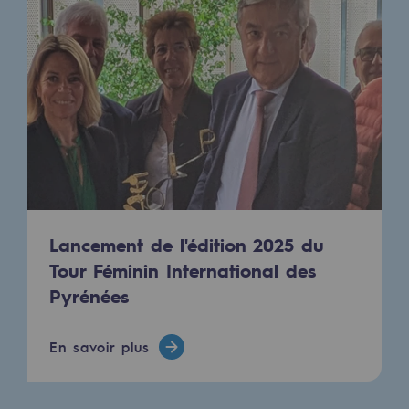
Hydrogène
Hydrogène
Hydrogène : Enjeux et opportunités
Production d'hydrogène
Transport d'hydrogène
Stockage d'hydrogène
Projet HySoW
Lancement de l'édition 2025 du
Tour Féminin International des
Projet H2med
Pyrénées
Appel à Manifestation d'Intérêt H2 et C
En savoir plus
Cartographie du réseau
Stratégie & Innovation