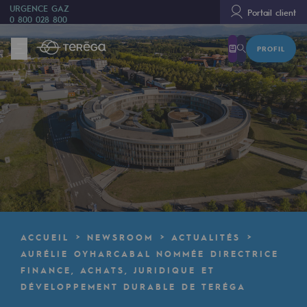
URGENCE GAZ
Portail client
0 800 028 800
PROFIL
Nous sommes
Nous sommes
80 ans d'histoire
Teréga
Teréga
Accélérateur de la transition énergétique
Un réseau local et européen
ACCUEIL
NEWSROOM
ACTUALITÉS
Une organisation adaptative et ouverte
AURÉLIE OYHARCABAL NOMMÉE DIRECTRICE
FINANCE, ACHATS, JURIDIQUE ET
Une organisation adaptative et o
DÉVELOPPEMENT DURABLE DE TERÉGA