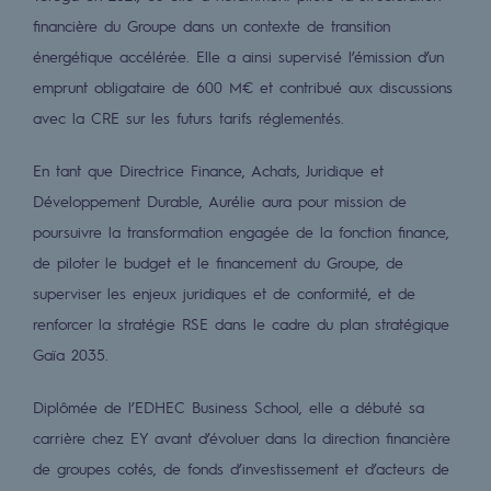
2050 : un monde d’énergies renouvelabl
financière du Groupe dans un contexte de transition
énergétique accélérée. Elle a ainsi supervisé l’émission d’un
Objectif Hydrogène
emprunt obligataire de 600 M€ et contribué aux discussions
CCUS Objectif Zéro CO2
avec la CRE sur les futurs tarifs réglementés.
Objectif Biométhane
En tant que Directrice Finance, Achats, Juridique et
Le Labo
Développement Durable, Aurélie aura pour mission de
poursuivre la transformation engagée de la fonction finance,
Acteur engagé
de piloter le budget et le financement du Groupe, de
Acteur engagé
superviser les enjeux juridiques et de conformité, et de
renforcer la stratégie RSE dans le cadre du plan stratégique
Ambition RSE
Gaïa 2035.
Responsabilité environnementale
Diplômée de l’EDHEC Business School, elle a débuté sa
Responsabilité environnementale
carrière chez EY avant d’évoluer dans la direction financière
de groupes cotés, de fonds d’investissement et d’acteurs de
BE POSITIF, le programme de responsabi