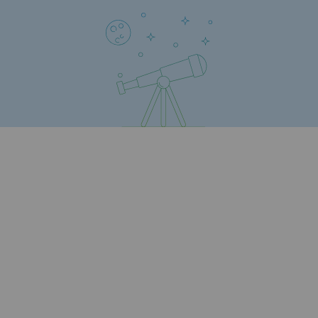
Stratégie & Innovation
Notre stratégie d’innovation
Notre stratégie d’innovation
Objectif Recherche & Innovation : sécur
Objectif Recherche & Innovation : envi
Objectif Recherche & Innovation : bio
Objectif Recherche & Innovation : hydr
Objectif Recherche & Innovation : syst
Partenariats et innovation participative
Newsroom
Newsroom