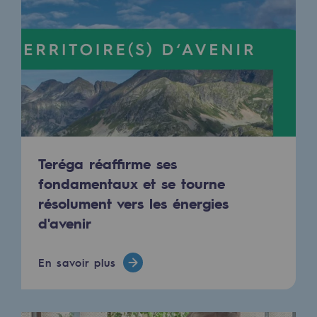
Raccordement au réseau de gaz
Stockage de gaz
Stockage de gaz
Savoir-faire
Projet type
Infrastructures historiques
Teréga réaffirme ses
fondamentaux et se tourne
Biométhane
résolument vers les énergies
Biométhane
d'avenir
Biométhane : Enjeux et opportunités
En savoir plus
Qu'est-ce que la méthanisation ?
Teréga, partenaire de référence sur le 