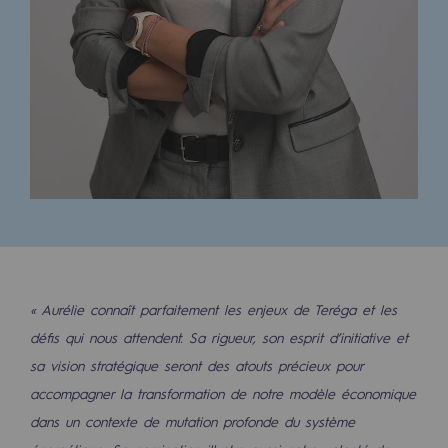
Territorial
Engagements auprès des territoires
Social
Social
Notre investissement dans les compéte
Inclusion
Mixité et égalité Femme-Homme
« Aurélie connaît parfaitement les enjeux de Teréga et les
QVCT
défis qui nous attendent. Sa rigueur, son esprit d’initiative et
Sécurité
sa vision stratégique seront des atouts précieux pour
Sécurité
accompagner la transformation de notre modèle économique
dans un contexte de mutation profonde du système
PARI 2035, le programme de sécurité