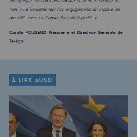
énergétique. Sa nomination illustre aussi notre volonté de
Sécurité et cybersécurité
faire vivre concrètement nos engagements en matière de
diversité, avec un Comité Exécutif à parité. »
Santé et sécurité au travail
Carolle FOISSAUD, Présidente et Directrice Générale de
Sécurité industrielle
Teréga
Gouvernance responsable
Gouvernance responsable
CADRE, le programme gouvernance
À LIRE AUSSI
Organisation
Éthique et conformité
Achats responsables
Fonds de dotation
Fonds de dotation