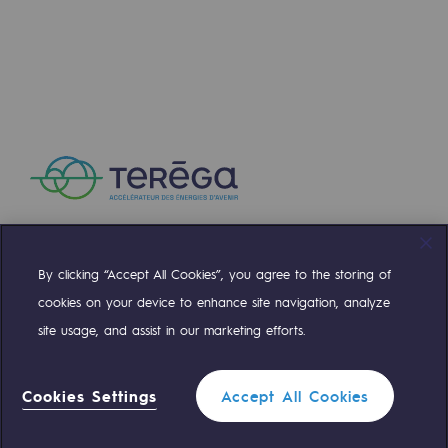
Communiqués de presse
Actualités
Documentation
Evénements
L'édito Teréga
Les actions soutenues par Teréga
By clicking “Accept All Cookies”, you agree to the storing of
Compte Twitter
Compte Facebook
Compte Linkedin
Compte Youtube
cookies on your device to enhance site navigation, analyze
site usage, and assist in our marketing efforts.
NOS ÉQUIPES SONT À VOTRE ÉCOUTE
Cookies Settings
Accept All Cookies
0 559 133 400
Standard Teréga