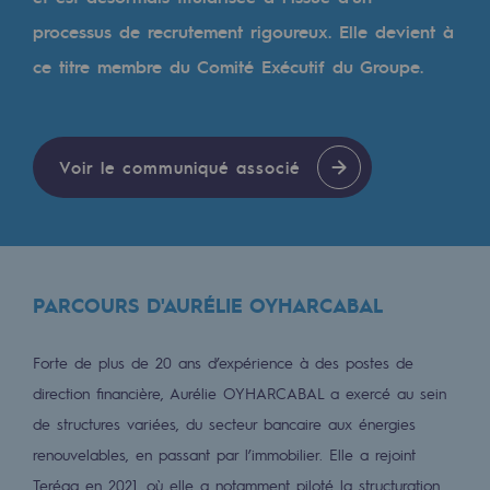
Les énergies d'avenir
processus de recrutement rigoureux. Elle devient à
Notre vision
ce titre membre du Comité Exécutif du Groupe.
Gaz renouvelables et procédés durables
Gaz renouvelables et procédés d
Voir le communiqué associé
Pyrogazéification et gazéification hydro
Méthanation
Captage de CO2
PARCOURS D'AURÉLIE OYHARCABAL
Nouveaux usages
Forte de plus de 20 ans d’expérience à des postes de
Concertations CH4, H2 et CO2
direction financière, Aurélie OYHARCABAL a exercé au sein
Espace pédagogique
de structures variées, du secteur bancaire aux énergies
Espace pédagogique
renouvelables, en passant par l’immobilier. Elle a rejoint
Teréga en 2021, où elle a notamment piloté la structuration